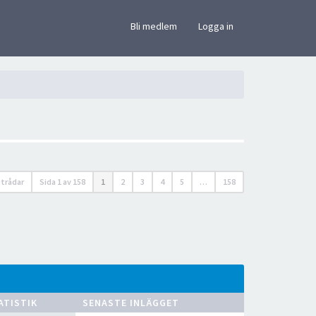
×
Bli medlem
Logga in
 trådar
Sida
1
av
158
1
2
3
4
5
…
158
ATISTIK
SENASTE INLÄGGET