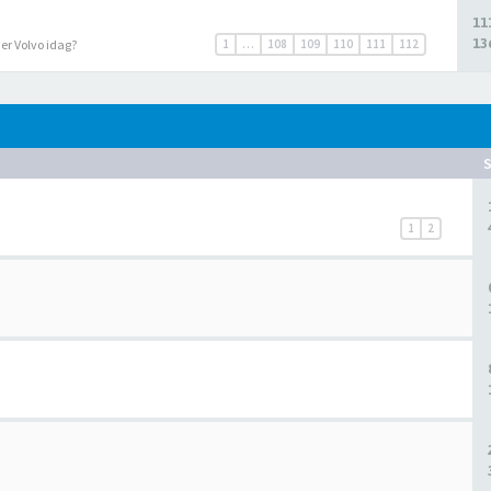
11
13
r er Volvo idag?
1
…
108
109
110
111
112
1
2