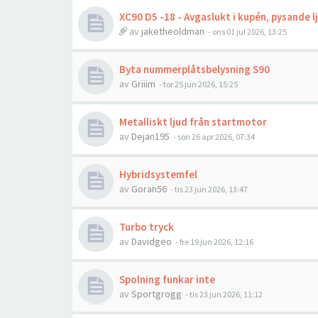
XC90 D5 -18 - Avgaslukt i kupén, pysande
av
jaketheoldman
- ons 01 jul 2026, 13:25
Byta nummerplåtsbelysning S90
av
Griiim
- tor 25 jun 2026, 15:25
Metalliskt ljud från startmotor
av
Dejan195
- sön 26 apr 2026, 07:34
Hybridsystemfel
av
Goran56
- tis 23 jun 2026, 13:47
Turbo tryck
av
Davidgeo
- fre 19 jun 2026, 12:16
Spolning funkar inte
av
Sportgrogg
- tis 23 jun 2026, 11:12