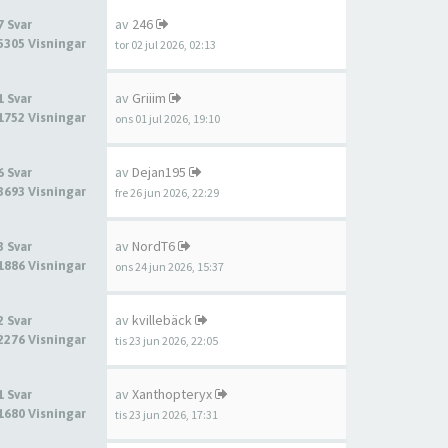
av
246
7 Svar
5305 Visningar
tor 02 jul 2026, 02:13
av
Griiim
1 Svar
1752 Visningar
ons 01 jul 2026, 19:10
av
Dejan195
6 Svar
3693 Visningar
fre 26 jun 2026, 22:29
av
NordT6
3 Svar
1886 Visningar
ons 24 jun 2026, 15:37
av
kvillebäck
2 Svar
2276 Visningar
tis 23 jun 2026, 22:05
av
Xanthopteryx
1 Svar
1680 Visningar
tis 23 jun 2026, 17:31