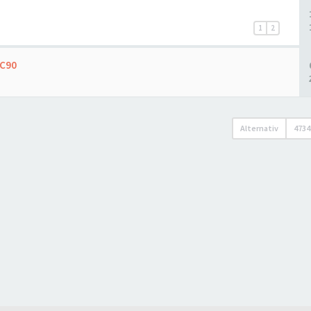
1
2
XC90
Alternativ
4734