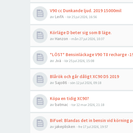
V90 cc Dunkande ljud. 2019 15000mil
av
LeifA
- lör 25 jul 2026, 16:56
Körläge D beter sig som B läge.
av
Hanzon
- mån 27 jul 2026, 10:37
*LÖST* Bensinläckage V90 T8 recharge -1
av
Jvä
- lör 25 jul 2026, 15:08
Blårök och går dåligt XC90 D5 2019
av
Sajo86
- sön 12 jul 2026, 09:18
Köpa en tidig XC90?
av
batmac
- tor 12 mar 2026, 21:18
BiFuel: Blandas det in bensin vid körning 
av
jakeplisken
- fre 17 jul 2026, 19:57