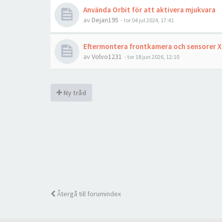
Använda Orbit för att aktivera mjukvara
av
Dejan195
- tor 04 jul 2024, 17:41
Eftermontera frontkamera och sensorer 
av
Volvo1231
- tor 18 jun 2026, 12:10
Ny tråd
Återgå till forumindex