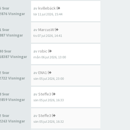
av
kvillebäck
5 Svar
2876 Visningar
lör 11 jul 2026, 15:44
av
MarcusW
1 Svar
887 Visningar
tis 07 jul 2026, 14:41
av
robic
40 Svar
18387 Visningar
mån 06 jul 2026, 13:00
av
ENA1
2 Svar
2722 Visningar
sön 05 jul 2026, 23:00
av
Steffe3
8 Svar
2859 Visningar
sön 05 jul 2026, 16:33
av
Steffe3
2 Svar
2263 Visningar
sön 05 jul 2026, 16:32