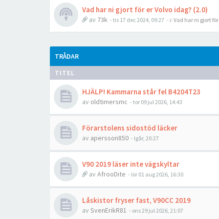
Vad har ni gjort för er Volvo idag? (2.0)
av
73k
- tis 17 dec 2024, 09:27
- i:
Vad har ni gjort fö
TRÅDAR
TITEL
HJÄLP! Kammarna står fel B4204T23
av
oldtimersmc
- tor 09 jul 2026, 14:43
Förarstolens sidostöd läcker
av
apersson850
- Igår, 20:27
V90 2019 läser inte vägskyltar
av
AfrooDite
- lör 01 aug 2026, 16:30
Låskistor fryser fast, V90CC 2019
av
SvenErikR81
- ons 29 jul 2026, 21:07