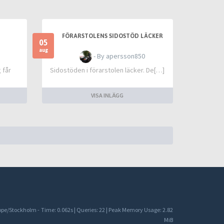
FÖRARSTOLENS SIDOSTÖD LÄCKER
05
aug
- By apersson850
 får
Sidostöden i förarstolen läcker. De[…]
VISA INLÄGG
rope/Stockholm -
Time: 0.062s
|
Queries: 22
| Peak Memory Usage: 2.82
MiB