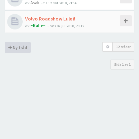
av
Asak
- tis 12 okt 2010, 21:56
Volvo Roadshow Luleå
av
~Kalle~
- ons 07 jul 2010, 20:12
12 trådar
Ny tråd
Sida
1
av
1