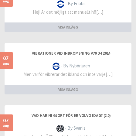
aug
- By Fribbs
Hej! Är det möjligt att manuellt hö[…]
VISA INLÄGG
VIBRATIONER VID INBROMSNING V70 D4 2014
07
aug
- By Nybörjaren
Men varför vibrerar det ibland och inte varje[…]
VISA INLÄGG
VAD HAR NI GJORT FÖR ER VOLVO IDAG? (2.0)
07
aug
- By Svanis