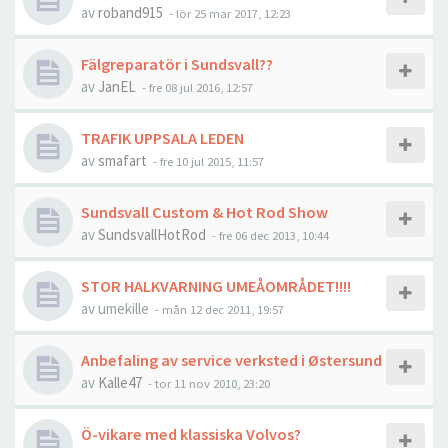
av
roband915
- lör 25 mar 2017, 12:23
Fälgreparatör i Sundsvall??
av
JanEL
- fre 08 jul 2016, 12:57
TRAFIK UPPSALA LEDEN
av
smafart
- fre 10 jul 2015, 11:57
Sundsvall Custom & Hot Rod Show
av
SundsvallHotRod
- fre 06 dec 2013, 10:44
STOR HALKVARNING UMEÅOMRÅDET!!!!
av
umekille
- mån 12 dec 2011, 19:57
Anbefaling av service verksted i Østersund
av
Kalle47
- tor 11 nov 2010, 23:20
Ö-vikare med klassiska Volvos?