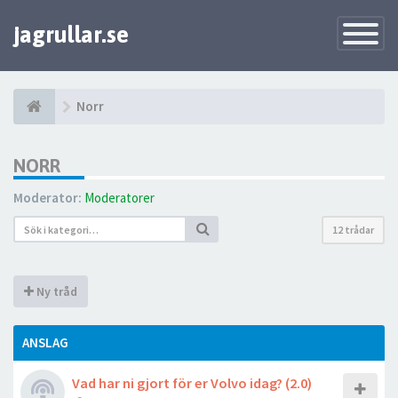
jagrullar.se
Toggle
Navigatio
Norr
NORR
Moderator:
Moderatorer
12 trådar
Ny tråd
ANSLAG
Vad har ni gjort för er Volvo idag? (2.0)