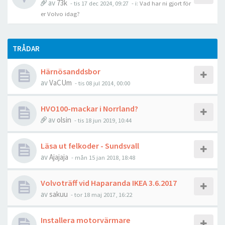
av
73k
- tis 17 dec 2024, 09:27
- i:
Vad har ni gjort för
er Volvo idag?
TRÅDAR
Härnösanddsbor
av
VaCUm
- tis 08 jul 2014, 00:00
HVO100-mackar i Norrland?
av
olsin
- tis 18 jun 2019, 10:44
Läsa ut felkoder - Sundsvall
av
Ajajaja
- mån 15 jan 2018, 18:48
Volvoträff vid Haparanda IKEA 3.6.2017
av
sakuu
- tor 18 maj 2017, 16:22
Installera motorvärmare