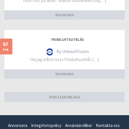
Fixat rost på 98:an: -Bakom sidoblinkers b&[…]
VISA INLÄGG
FRISKLUFTSUTBLÅS
07
aug
- By UnleashFusion
Hej jag måste byta friskluftsutblås […]
VISA INLÄGG
VISA FLER INLÄGG
Annonsera
Integritetspolicy
Användarvillkor
Kontakta oss