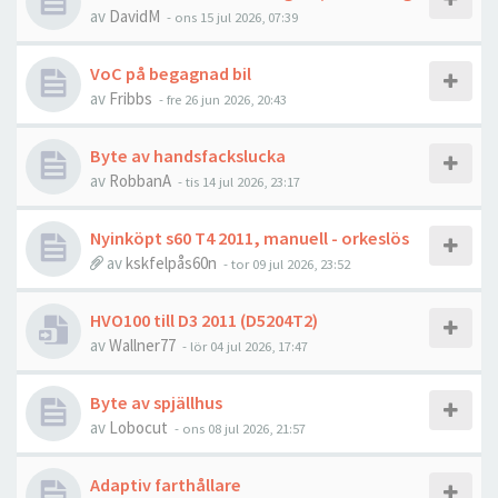
av
DavidM
- ons 15 jul 2026, 07:39
VoC på begagnad bil
av
Fribbs
- fre 26 jun 2026, 20:43
Byte av handsfackslucka
av
RobbanA
- tis 14 jul 2026, 23:17
Nyinköpt s60 T4 2011, manuell - orkeslös
av
kskfelpås60n
- tor 09 jul 2026, 23:52
HVO100 till D3 2011 (D5204T2)
av
Wallner77
- lör 04 jul 2026, 17:47
Byte av spjällhus
av
Lobocut
- ons 08 jul 2026, 21:57
Adaptiv farthållare