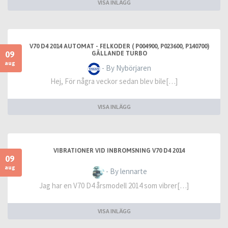
VISA INLÄGG
V70 D4 2014 AUTOMAT - FELKODER ( P004900, P023600, P140700)
09
GÄLLANDE TURBO
aug
- By Nybörjaren
Hej, För några veckor sedan blev bile[…]
VISA INLÄGG
VIBRATIONER VID INBROMSNING V70 D4 2014
09
aug
- By lennarte
Jag har en V70 D4 årsmodell 2014 som vibrer[…]
VISA INLÄGG