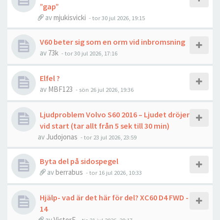
”gap”
av
mjukisvicki
- tor 30 jul 2026, 19:15
V60 beter sig som en orm vid inbromsning
av
73k
- tor 30 jul 2026, 17:16
Elfel ?
av
MBF123
- sön 26 jul 2026, 19:36
Ljudproblem Volvo S60 2016 – Ljudet dröjer
vid start (tar allt från 5 sek till 30 min)
av
Judojonas
- tor 23 jul 2026, 23:59
Byta del på sidospegel
av
berrabus
- tor 16 jul 2026, 10:33
Hjälp- vad är det här för del? XC60 D4 FWD -
14
av
VictorF