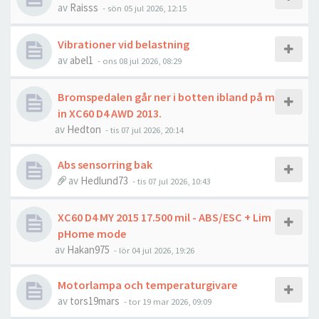
av
Raisss
- sön 05 jul 2026, 12:15
Vibrationer vid belastning
av
abel1
- ons 08 jul 2026, 08:29
Bromspedalen går ner i botten ibland på m
in XC60 D4 AWD 2013.
av
Hedton
- tis 07 jul 2026, 20:14
Abs sensorring bak
av
Hedlund73
- tis 07 jul 2026, 10:43
XC60 D4 MY 2015 17.500 mil - ABS/ESC + Lim
pHome mode
av
Hakan975
- lör 04 jul 2026, 19:26
Motorlampa och temperaturgivare
av
tors19mars
- tor 19 mar 2026, 09:09