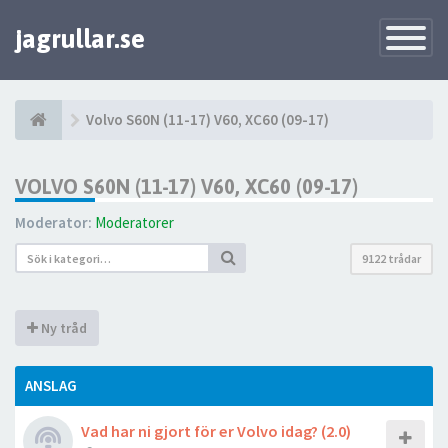
jagrullar.se
Toggle
Navigatio
Volvo S60N (11-17) V60, XC60 (09-17)
VOLVO S60N (11-17) V60, XC60 (09-17)
Moderator:
Moderatorer
9122 trådar
Ny tråd
ANSLAG
Vad har ni gjort för er Volvo idag? (2.0)