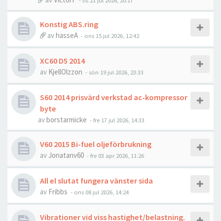
- tis 21 jul 2026, 20:17
Konstig ABS.ring
av
hasseA
- ons 15 jul 2026, 12:42
XC60 D5 2014
av
KjellOlzzon
- sön 19 jul 2026, 23:33
S60 2014 prisvärd verkstad ac-kompressor
byte
av
borstarmicke
- fre 17 jul 2026, 14:33
V60 2015 Bi-fuel oljeförbrukning
av
Jonatanv60
- fre 03 apr 2026, 11:26
All el slutat fungera vänster sida
av
Fribbs
- ons 08 jul 2026, 14:24
Vibrationer vid viss hastighet/belastning.