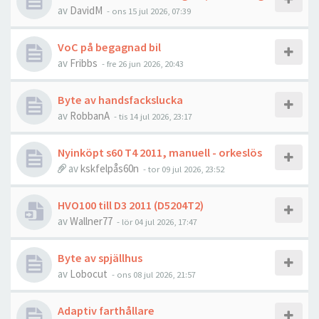
av
DavidM
- ons 15 jul 2026, 07:39
VoC på begagnad bil
av
Fribbs
- fre 26 jun 2026, 20:43
Byte av handsfackslucka
av
RobbanA
- tis 14 jul 2026, 23:17
Nyinköpt s60 T4 2011, manuell - orkeslös
av
kskfelpås60n
- tor 09 jul 2026, 23:52
HVO100 till D3 2011 (D5204T2)
av
Wallner77
- lör 04 jul 2026, 17:47
Byte av spjällhus
av
Lobocut
- ons 08 jul 2026, 21:57
Adaptiv farthållare