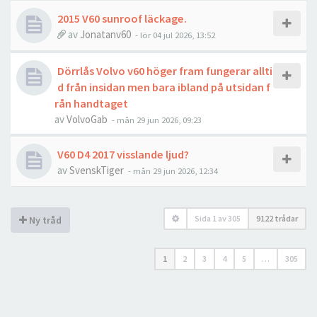
2015 V60 sunroof läckage.
av
Jonatanv60
- lör 04 jul 2026, 13:52
Dörrlås Volvo v60 höger fram fungerar allti
d från insidan men bara ibland på utsidan f
rån handtaget
av
VolvoGab
- mån 29 jun 2026, 09:23
V60 D4 2017 visslande ljud?
av
SvenskTiger
- mån 29 jun 2026, 12:34
Sida
1
av
305
9122 trådar
Ny tråd
1
2
3
4
5
…
305