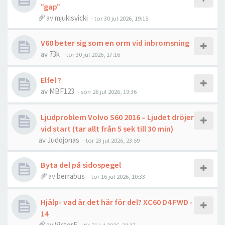
”gap”
av
mjukisvicki
- tor 30 jul 2026, 19:15
V60 beter sig som en orm vid inbromsning
av
73k
- tor 30 jul 2026, 17:16
Elfel ?
av
MBF123
- sön 26 jul 2026, 19:36
Ljudproblem Volvo S60 2016 – Ljudet dröjer
vid start (tar allt från 5 sek till 30 min)
av
Judojonas
- tor 23 jul 2026, 23:59
Byta del på sidospegel
av
berrabus
- tor 16 jul 2026, 10:33
Hjälp- vad är det här för del? XC60 D4 FWD -
14
av
VictorF