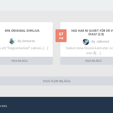
NYA ORIGINAL DIMLJUS
VAD HAR NI GJORT FÖR ER 
07
IDAG? (2.0)
aug
- By lennarte
- By Jallemet
u att "bogserluckan" saknas..[…]
Tankat mina fossila kamrater o
inte lå[…]
VISA INLÄGG
VISA INLÄGG
VISA FLER INLÄGG
a oss