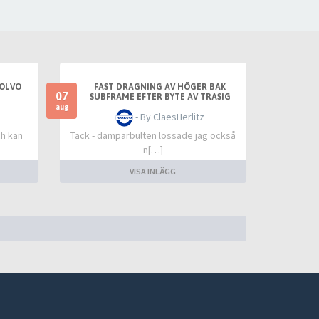
VOLVO
FAST DRAGNING AV HÖGER BAK
07
SUBFRAME EFTER BYTE AV TRASIG
SLANGKOPPLING MELLAN TANKLOCK
aug
- By ClaesHerlitz
OCH TANK
ch kan
Tack - dämparbulten lossade jag också
n[…]
VISA INLÄGG