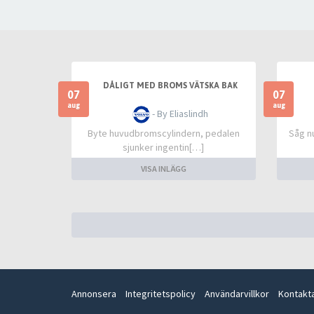
DÅLIGT MED BROMS VÄTSKA BAK
07
07
aug
aug
- By Eliaslindh
Byte huvudbromscylindern, pedalen
Såg n
sjunker ingentin[…]
VISA INLÄGG
Annonsera
Integritetspolicy
Användarvillkor
Kontakt