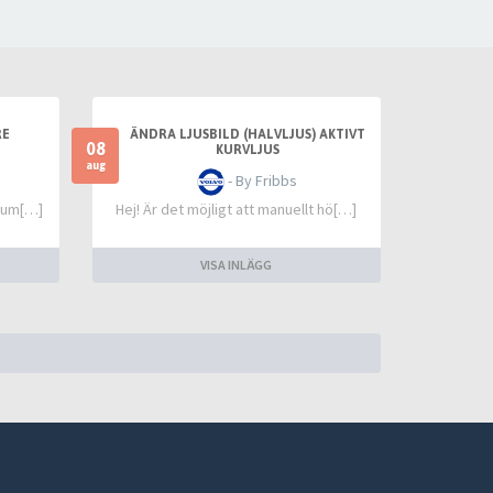
RE
ÄNDRA LJUSBILD (HALVLJUS) AKTIVT
08
KURVLJUS
aug
- By Fribbs
&aum[…]
Hej! Är det möjligt att manuellt hö[…]
VISA INLÄGG