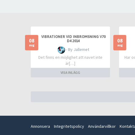
VIBRATIONER VID INBROMSNING V70
08
08
D4 2014
aug
aug
- By Jallemet
Det finns en möjlighet att navet inte
Har o
är[…]
VISA INLÄGG
Annonsera
Integritetspolicy
Användarvillkor
Kontakt