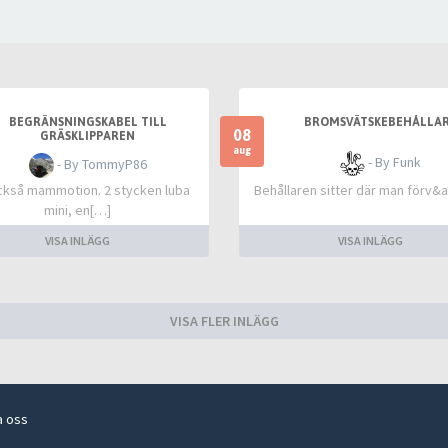
BEGRÄNSNINGSKABEL TILL
BROMSVÄTSKEBEHÅLLA
08
GRÄSKLIPPAREN
aug
- By Funk
- By TommyP86
ckså mammotion. 2 stycken luba
Behållaren sitter där man förv
mini, en[…]
VISA INLÄGG
VISA INLÄGG
VISA FLER INLÄGG
a oss