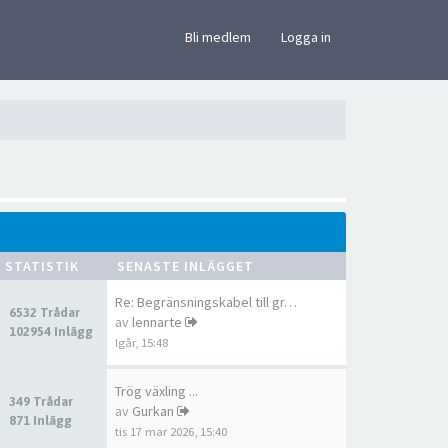
×
Bli medlem
Logga in
STATISTIK
SENASTE INLÄGGET
Re: Begränsningskabel till gr…
6532 Trådar
av
lennarte
102954 Inlägg
Igår, 15:48
Trög växling ...
349 Trådar
av
Gurkan
871 Inlägg
tis 17 mar 2026, 15:40