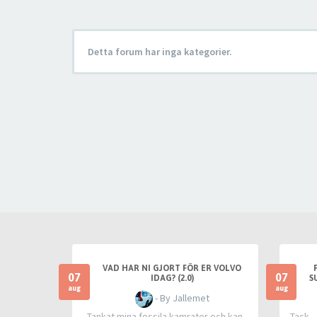
Detta forum har inga kategorier.
VAD HAR NI GJORT FÖR ER VOLVO
07
07
IDAG? (2.0)
S
SL
aug
aug
- By Jallemet
Tankat mina fossila kamrater och kan
Tack -