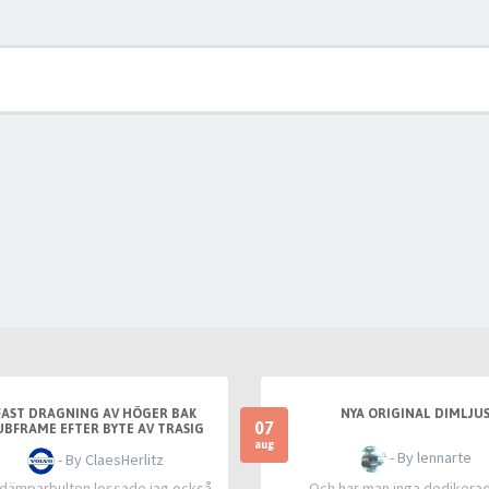
FAST DRAGNING AV HÖGER BAK
NYA ORIGINAL DIMLJU
07
UBFRAME EFTER BYTE AV TRASIG
ANGKOPPLING MELLAN TANKLOCK
aug
- By lennarte
- By ClaesHerlitz
OCH TANK
 dämparbulten lossade jag också
Och har man inga dedikera