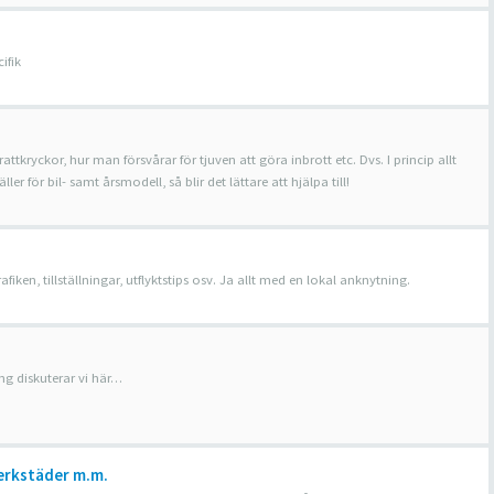
ifik
rattkryckor, hur man försvårar för tjuven att göra inbrott etc. Dvs. I princip allt
r för bil- samt årsmodell, så blir det lättare att hjälpa till!
ken, tillställningar, utflyktstips osv. Ja allt med en lokal anknytning.
ing diskuterar vi här…
erkstäder m.m.