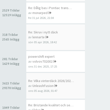
Re: Dålig bas i Pontiac trans…
2529 Trådar
av
monarped
12519 Inlägg
fre 31 jul 2026, 21:04
Re: Skruv i nytt däck
318 Trådar
av
lennarte
2565 Inlägg
sön 05 apr 2026, 18:42
powershift expert
281 Trådar
av
volvov702002
1629 Inlägg
ons 31 dec 2025, 17:25
Re: Vilka vinterdäck 2026/202…
3615 Trådar
av
UnleashFusion
29370 Inlägg
ons 05 aug 2026, 01:47
Re: Bristande kvalitet och se…
1049 Trådar