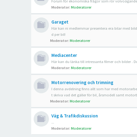
Forum för ekonomiska frågor som rör volvoägandet, t.
Moderator:
Moderatorer
Garaget
Här kan ni medlemmar presentera era bilar med bilder
d per bil!
Moderator:
Moderatorer
Mediacenter
Här kan du länka till intressanta filmer och bilder .
Moderator:
Moderatorer
Motorrenovering och trimning
I denna avdelning finns allt som har med motorarbet
t skriva vad det gäller för bil, årsmodell samt motor
Moderator:
Moderatorer
Väg & Trafikdiskussion
...
Moderator:
Moderatorer