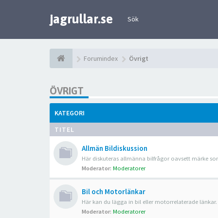
jagrullar.se
Sök
Forumindex
Övrigt
ÖVRIGT
KATEGORI
TITEL
Allmän Bildiskussion
Här diskuteras allmänna bilfrågor oavsett märke som
Moderator:
Moderatorer
Bil och Motorlänkar
Här kan du lägga in bil eller motorrelaterade länkar.
Moderator:
Moderatorer