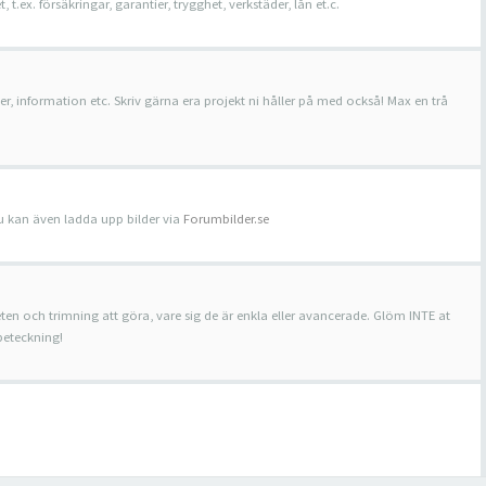
ex. försäkringar, garantier, trygghet, verkstäder, lån et.c.
, information etc. Skriv gärna era projekt ni håller på med också! Max en trå
 Du kan även ladda upp bilder via
Forumbilder.se
en och trimning att göra, vare sig de är enkla eller avancerade. Glöm INTE at
beteckning!