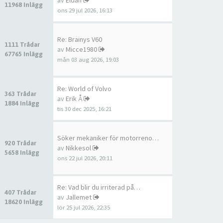
av
Eldan
11968 Inlägg
ons 29 jul 2026, 16:13
Re: Brainys V60
1111 Trådar
av
Micce1980
67765 Inlägg
mån 03 aug 2026, 19:03
Re: World of Volvo
363 Trådar
av
Erik Å
1884 Inlägg
tis 30 dec 2025, 16:21
Söker mekaniker för motorreno…
920 Trådar
av
Nikkesol
5658 Inlägg
ons 22 jul 2026, 20:11
Re: Vad blir du irriterad på…
407 Trådar
av
Jallemet
18620 Inlägg
lör 25 jul 2026, 22:35