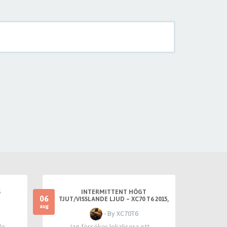
S
INTERMITTENT HÖGT
06
TJUT/VISSLANDE LJUD – XC70 T6 2015,
FRÄMST VID VARM TOMGÅNG
aug
- By XC70T6
de
Jag försöker lokalisera ett