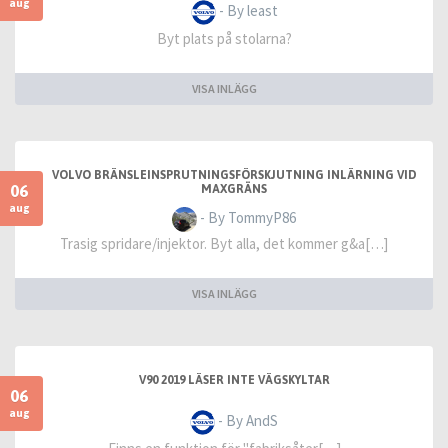
aug
- By least
Byt plats på stolarna?
VISA INLÄGG
VOLVO BRÄNSLEINSPRUTNINGSFÖRSKJUTNING INLÄRNING VID
06
MAXGRÄNS
aug
- By TommyP86
Trasig spridare/injektor. Byt alla, det kommer g&a[…]
VISA INLÄGG
V90 2019 LÄSER INTE VÄGSKYLTAR
06
aug
- By AndS