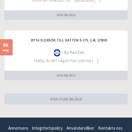
Finns en funktion för "fabriksåter[…]
VISA INLÄGG
BYTA FLEXRÖR TILL KATTEN 5-CYL 2.4L 170HK
06
aug
- By KenZoo
Halloj, Är det någon här som har[…]
VISA INLÄGG
VISA FLER INLÄGG
Annonsera
Integritetspolicy
Användarvillkor
Kontakta oss