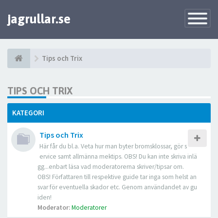
jagrullar.se
Toggle
Navigatio
Tips och Trix
TIPS OCH TRIX
KATEGORI
Tips och Trix
Här får du bl.a. Veta hur man byter bromsklossar, gör s
ervice samt allmänna mektips. OBS! Du kan inte skriva inlä
gg...enbart läsa vad moderatorerna skriver/tipsar om.
OBS! Författaren till respektive guide tar inga som helst an
svar för eventuella skador etc. Genom användandet av gu
iden!
Moderator:
Moderatorer