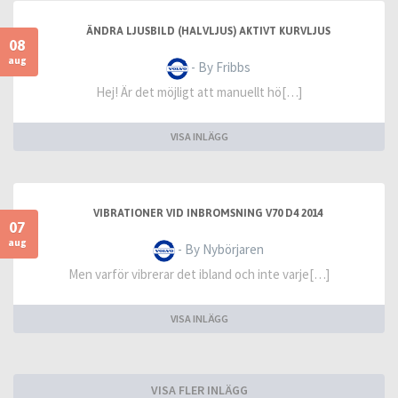
ÄNDRA LJUSBILD (HALVLJUS) AKTIVT KURVLJUS
08
aug
- By Fribbs
Hej! Är det möjligt att manuellt hö[…]
VISA INLÄGG
VIBRATIONER VID INBROMSNING V70 D4 2014
07
aug
- By Nybörjaren
Men varför vibrerar det ibland och inte varje[…]
VISA INLÄGG
VISA FLER INLÄGG