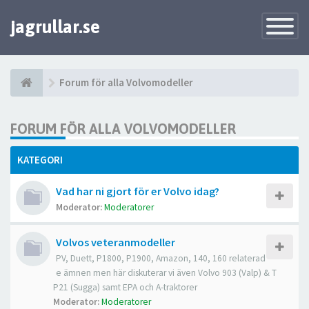
jagrullar.se
Toggle
Navigatio
Forum för alla Volvomodeller
FORUM FÖR ALLA VOLVOMODELLER
KATEGORI
Vad har ni gjort för er Volvo idag?
Moderator:
Moderatorer
Volvos veteranmodeller
PV, Duett, P1800, P1900, Amazon, 140, 160 relaterad
e ämnen men här diskuterar vi även Volvo 903 (Valp) & T
P21 (Sugga) samt EPA och A-traktorer
Moderator:
Moderatorer