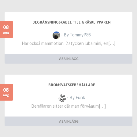
BEGRÄNSNINGSKABEL TILL GRÄSKLIPPAREN
08
aug
- By TommyP86
Har också mammotion. 2 stycken luba mini, en[…]
VISA INLÄGG
BROMSVÄTSKEBEHÅLLARE
08
aug
- By Funk
Behållaren sitter där man förv&aum[…]
VISA INLÄGG