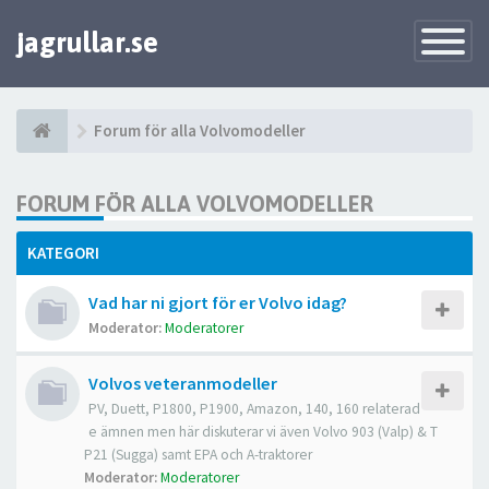
jagrullar.se
Toggle
Navigatio
Forum för alla Volvomodeller
FORUM FÖR ALLA VOLVOMODELLER
KATEGORI
Vad har ni gjort för er Volvo idag?
Moderator:
Moderatorer
Volvos veteranmodeller
PV, Duett, P1800, P1900, Amazon, 140, 160 relaterad
e ämnen men här diskuterar vi även Volvo 903 (Valp) & T
P21 (Sugga) samt EPA och A-traktorer
Moderator:
Moderatorer