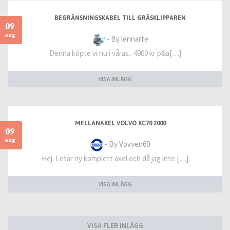
BEGRÄNSNINGSKABEL TILL GRÄSKLIPPAREN
09
aug
- By lennarte
Denna köpte vi nu i våras.. 4900 kr p&a[…]
VISA INLÄGG
MELLANAXEL VOLVO XC70 2000
09
aug
- By Vovven60
Hej. Letar ny komplett axel och då jag inte […]
VISA INLÄGG
VISA FLER INLÄGG