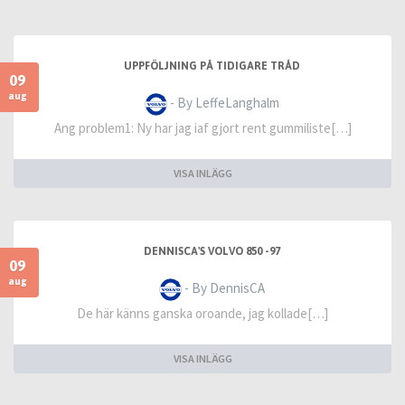
UPPFÖLJNING PÅ TIDIGARE TRÅD
09
aug
- By LeffeLanghalm
Ang problem1: Ny har jag iaf gjort rent gummiliste[…]
VISA INLÄGG
DENNISCA'S VOLVO 850 -97
09
aug
- By DennisCA
De här känns ganska oroande, jag kollade[…]
VISA INLÄGG