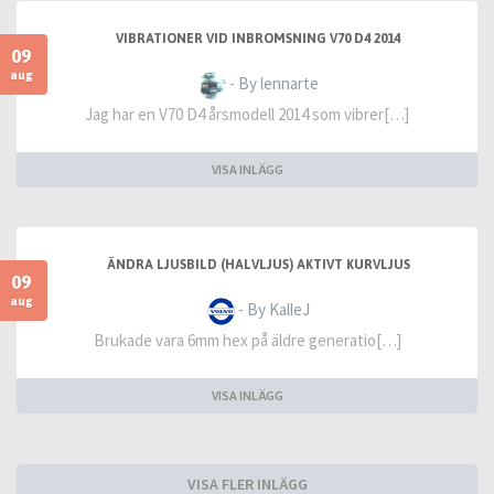
VIBRATIONER VID INBROMSNING V70 D4 2014
09
aug
- By lennarte
Jag har en V70 D4 årsmodell 2014 som vibrer[…]
VISA INLÄGG
ÄNDRA LJUSBILD (HALVLJUS) AKTIVT KURVLJUS
09
aug
- By KalleJ
Brukade vara 6mm hex på äldre generatio[…]
VISA INLÄGG
VISA FLER INLÄGG