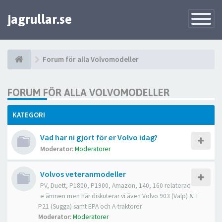
jagrullar.se
Toggle
Navigatio
Forum för alla Volvomodeller
FORUM FÖR ALLA VOLVOMODELLER
KATEGORI
Vad har ni gjort för er Volvo idag?
Moderator:
Moderatorer
Volvos veteranmodeller
PV, Duett, P1800, P1900, Amazon, 140, 160 relaterad
e ämnen men här diskuterar vi även Volvo 903 (Valp) & T
P21 (Sugga) samt EPA och A-traktorer
Moderator:
Moderatorer