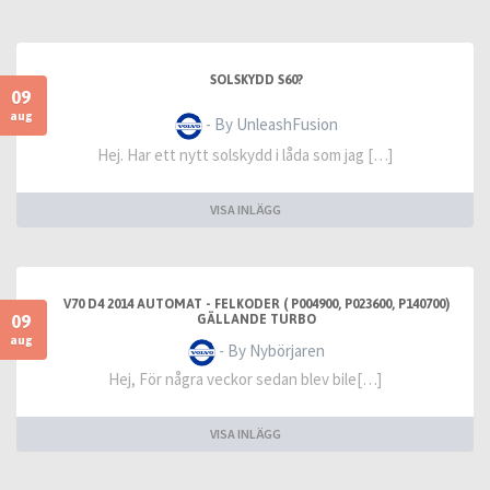
SOLSKYDD S60?
09
aug
- By UnleashFusion
Hej. Har ett nytt solskydd i låda som jag […]
VISA INLÄGG
V70 D4 2014 AUTOMAT - FELKODER ( P004900, P023600, P140700)
09
GÄLLANDE TURBO
aug
- By Nybörjaren
Hej, För några veckor sedan blev bile[…]
VISA INLÄGG