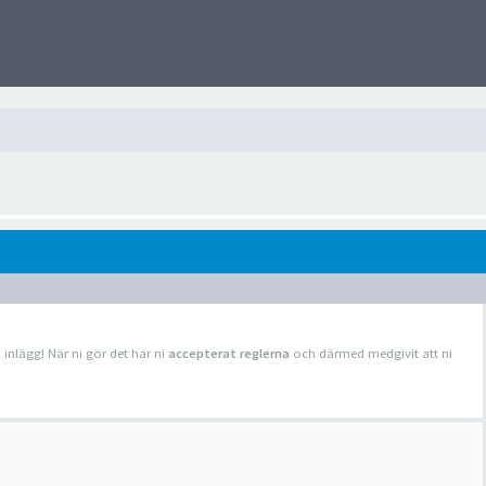
a inlägg! När ni gör det har ni
accepterat reglerna
och därmed medgivit att ni