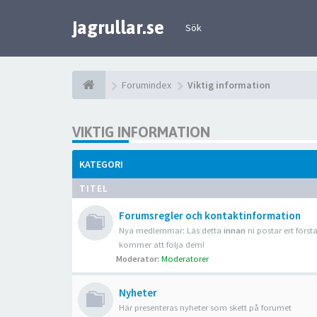
jagrullar.se
Sök
Forumindex
Viktig information
VIKTIG INFORMATION
KATEGORI
TITEL
Forumsregler och kontaktinformation
Nya medlemmar: Läs detta
innan
ni postar ert först
kommer att följa dem!
Moderator:
Moderatorer
Nyheter
Här presenteras nyheter som skett på forumet