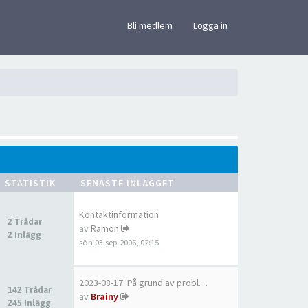
×
Bli medlem
Logga in
STATISTIK
SENASTE INLÄGGET
Kontaktinformation
2 Trådar
av
Ramon
2 Inlägg
sön 03 sep 2006, 02:15
2023-08-17: På grund av probl…
142 Trådar
av
Brainy
245 Inlägg