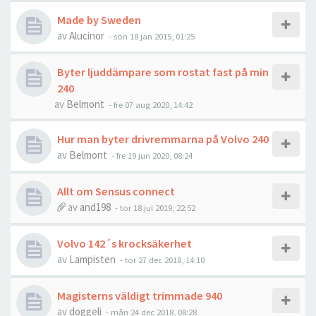
Made by Sweden
av
Alucinor
- sön 18 jan 2015, 01:25
Byter ljuddämpare som rostat fast på min
240
av
Belmont
- fre 07 aug 2020, 14:42
Hur man byter drivremmarna på Volvo 240
av
Belmont
- fre 19 jun 2020, 08:24
Allt om Sensus connect
av
and198
- tor 18 jul 2019, 22:52
Volvo 142´s krocksäkerhet
av
Lampisten
- tor 27 dec 2018, 14:10
Magisterns väldigt trimmade 940
av
doggeli
- mån 24 dec 2018, 08:28