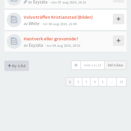
av
Exyzäta
- sön 07 aug 2016, 16:16
Volvoträffen Kristianstad (Bilder)
av
White
- lör 06 aug 2016, 21:08
Hantverk eller grovsmide?
av
Exyzäta
- tor 04 aug 2016, 20:51
Sida
1
av
13
363 trådar
Ny tråd
1
2
3
4
5
…
13