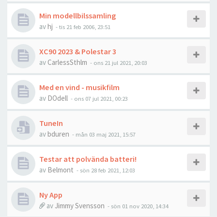
Min modellbilssamling
av
hj
- tis 21 feb 2006, 23:51
XC90 2023 & Polestar 3
av
CarlessSthlm
- ons 21 jul 2021, 20:03
Med en vind - musikfilm
av
DOdell
- ons 07 jul 2021, 00:23
TuneIn
av
bduren
- mån 03 maj 2021, 15:57
Testar att polvända batteri!
av
Belmont
- sön 28 feb 2021, 12:03
Ny App
av
Jimmy Svensson
- sön 01 nov 2020, 14:34