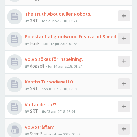
The Truth About Killer Robots.
av
SRT
- tor 29 nov 2018, 18:23
Polestar 1 at goodwood Festival of Speed.
av
Funk
- sön 15 jul 2018, 07:58
Volvo sökes för inspelning.
av
doggeli
- lör 14 apr 2018, 01:27
Kenths Turbodiesel LOL.
av
SRT
- sön 03 jun 2018, 12:09
Vad är detta !?.
av
SRT
- tis 03 apr 2018, 16:04
Volvoträffar?
av
SvenB
- tor 04 jan 2018, 21:38