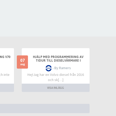
NG V70
HJÄLP MED PROGRAMMERING AV
07
TIDUR TILL DIESELVÄRMARE I
ÖREBRO (VOLVO 2016)
aug
- By Ramers
ch inte
Hej!Jag har en Volvo diesel från 2016
och sk[…]
VISA INLÄGG