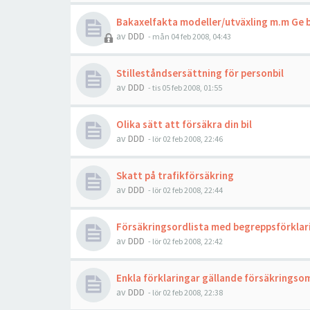
Bakaxelfakta modeller/utväxling m.m Ge bi
av
DDD
- mån 04 feb 2008, 04:43
Stilleståndsersättning för personbil
av
DDD
- tis 05 feb 2008, 01:55
Olika sätt att försäkra din bil
av
DDD
- lör 02 feb 2008, 22:46
Skatt på trafikförsäkring
av
DDD
- lör 02 feb 2008, 22:44
Försäkringsordlista med begreppsförklar
av
DDD
- lör 02 feb 2008, 22:42
Enkla förklaringar gällande försäkringso
av
DDD
- lör 02 feb 2008, 22:38