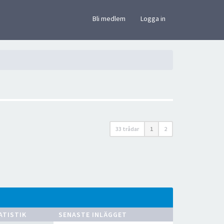
×
Bli medlem
Logga in
33 trådar
1
2
ATISTIK
SENASTE INLÄGGET