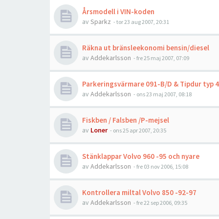
Årsmodell i VIN-koden
av
Sparkz
- tor 23 aug 2007, 20:31
Räkna ut bränsleekonomi bensin/diesel
av
Addekarlsson
- fre 25 maj 2007, 07:09
Parkeringsvärmare 091-B/D & Tipdur typ 4
av
Addekarlsson
- ons 23 maj 2007, 08:18
Fiskben / Falsben /P-mejsel
av
Loner
- ons 25 apr 2007, 20:35
Stänklappar Volvo 960 -95 och nyare
av
Addekarlsson
- fre 03 nov 2006, 15:08
Kontrollera miltal Volvo 850 -92-97
av
Addekarlsson
- fre 22 sep 2006, 09:35