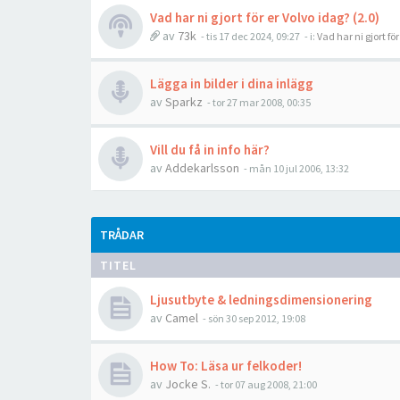
Vad har ni gjort för er Volvo idag? (2.0)
av
73k
- tis 17 dec 2024, 09:27
- i:
Vad har ni gjort fö
Lägga in bilder i dina inlägg
av
Sparkz
- tor 27 mar 2008, 00:35
Vill du få in info här?
av
Addekarlsson
- mån 10 jul 2006, 13:32
TRÅDAR
TITEL
Ljusutbyte & ledningsdimensionering
av
Camel
- sön 30 sep 2012, 19:08
How To: Läsa ur felkoder!
av
Jocke S.
- tor 07 aug 2008, 21:00