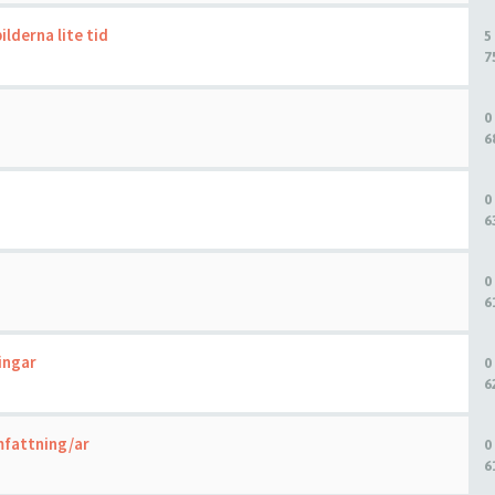
lderna lite tid
5
7
0
6
0
6
0
6
ingar
0
6
mfattning/ar
0
6