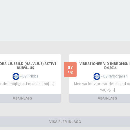
DRA LJUSBILD (HALVLJUS) AKTIVT
VIBRATIONER VID INBROMSNI
07
KURVLJUS
D4 2014
aug
- By Fribbs
- By Nybörjaren
Är det möjligt att manuellt hö[…]
Men varför vibrerar det ibland o
varje[…]
VISA INLÄGG
VISA INLÄGG
VISA FLER INLÄGG