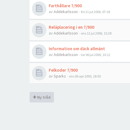
Farthållare 7/900
av
Addekarlsson
- fre 21 jul 2006, 07:18
Reläplacering i en 7/900
av
Addekarlsson
- ons 12 jul 2006, 15:28
Information om däck allmänt
av
Addekarlsson
- tor 06 jul 2006, 10:12
Felkoder 7/900
av
Sparkz
- ons 06 apr 2005, 18:50
Ny tråd