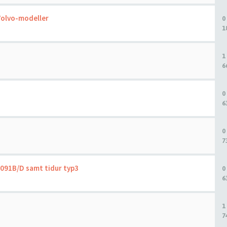
 Volvo-modeller
0
1
1
6
0
6
0
7
091B/D samt tidur typ3
0
6
1
7