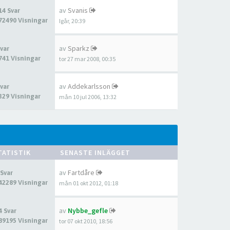
av
Svanis
14 Svar
72490 Visningar
Igår, 20:39
av
Sparkz
Svar
741 Visningar
tor 27 mar 2008, 00:35
av
Addekarlsson
Svar
329 Visningar
mån 10 jul 2006, 13:32
TATISTIK
SENASTE INLÄGGET
av
Fartdåre
 Svar
42289 Visningar
mån 01 okt 2012, 01:18
av
Nybbe_gefle
4 Svar
89195 Visningar
tor 07 okt 2010, 18:56