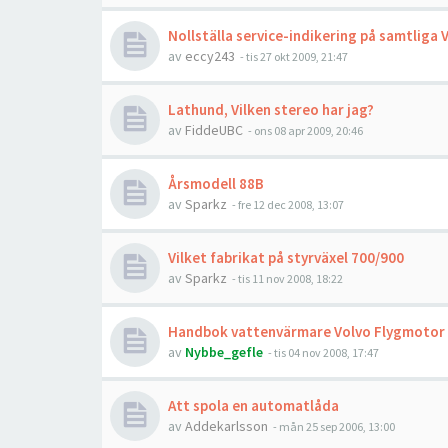
Nollställa service-indikering på samtliga
av
eccy243
- tis 27 okt 2009, 21:47
Lathund, Vilken stereo har jag?
av
FiddeUBC
- ons 08 apr 2009, 20:46
Årsmodell 88B
av
Sparkz
- fre 12 dec 2008, 13:07
Vilket fabrikat på styrväxel 700/900
av
Sparkz
- tis 11 nov 2008, 18:22
Handbok vattenvärmare Volvo Flygmotor 
av
Nybbe_gefle
- tis 04 nov 2008, 17:47
Att spola en automatlåda
av
Addekarlsson
- mån 25 sep 2006, 13:00