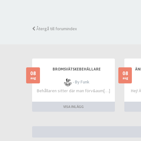
Återgå till forumindex
BROMSVÄTSKEBEHÅLLARE
ÄN
08
08
aug
aug
- By Funk
Behållaren sitter där man förv&aum[…]
Hej! 
VISA INLÄGG