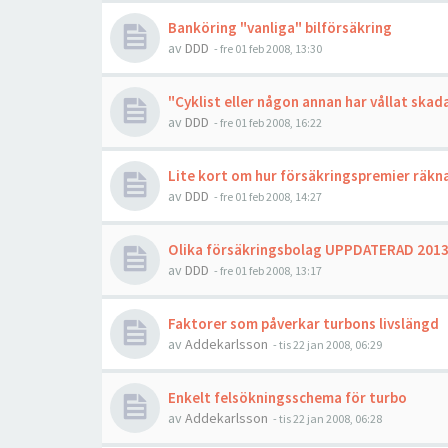
Banköring "vanliga" bilförsäkring
av
DDD
- fre 01 feb 2008, 13:30
"Cyklist eller någon annan har vållat skad
av
DDD
- fre 01 feb 2008, 16:22
Lite kort om hur försäkringspremier räkn
av
DDD
- fre 01 feb 2008, 14:27
Olika försäkringsbolag UPPDATERAD 201
av
DDD
- fre 01 feb 2008, 13:17
Faktorer som påverkar turbons livslängd
av
Addekarlsson
- tis 22 jan 2008, 06:29
Enkelt felsökningsschema för turbo
av
Addekarlsson
- tis 22 jan 2008, 06:28