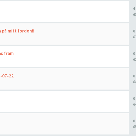
4
6
a på mitt fordon!!
0
6
as fram
0
6
3-07-22
0
6
0
6
0
6