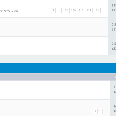
11
13
r er Volvo idag?
1
…
108
109
110
111
112
0 
66
0 
62
S
3
1
1
1
1
2