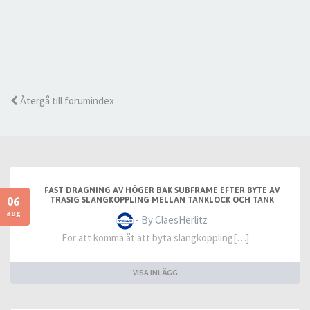
Återgå till forumindex
FAST DRAGNING AV HÖGER BAK SUBFRAME EFTER BYTE AV
06
TRASIG SLANGKOPPLING MELLAN TANKLOCK OCH TANK
aug
- By ClaesHerlitz
För att komma åt att byta slangkoppling[…]
VISA INLÄGG