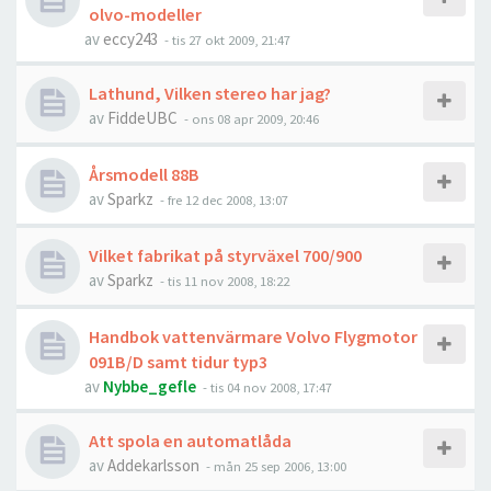
olvo-modeller
av
eccy243
- tis 27 okt 2009, 21:47
Lathund, Vilken stereo har jag?
av
FiddeUBC
- ons 08 apr 2009, 20:46
Årsmodell 88B
av
Sparkz
- fre 12 dec 2008, 13:07
Vilket fabrikat på styrväxel 700/900
av
Sparkz
- tis 11 nov 2008, 18:22
Handbok vattenvärmare Volvo Flygmotor
091B/D samt tidur typ3
av
Nybbe_gefle
- tis 04 nov 2008, 17:47
Att spola en automatlåda
av
Addekarlsson
- mån 25 sep 2006, 13:00