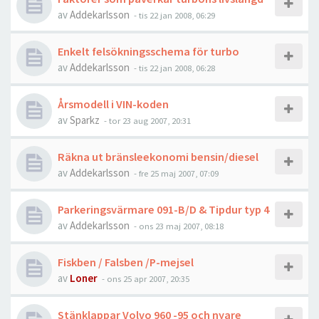
av
Addekarlsson
- tis 22 jan 2008, 06:29
Enkelt felsökningsschema för turbo
av
Addekarlsson
- tis 22 jan 2008, 06:28
Årsmodell i VIN-koden
av
Sparkz
- tor 23 aug 2007, 20:31
Räkna ut bränsleekonomi bensin/diesel
av
Addekarlsson
- fre 25 maj 2007, 07:09
Parkeringsvärmare 091-B/D & Tipdur typ 4
av
Addekarlsson
- ons 23 maj 2007, 08:18
Fiskben / Falsben /P-mejsel
av
Loner
- ons 25 apr 2007, 20:35
Stänklappar Volvo 960 -95 och nyare