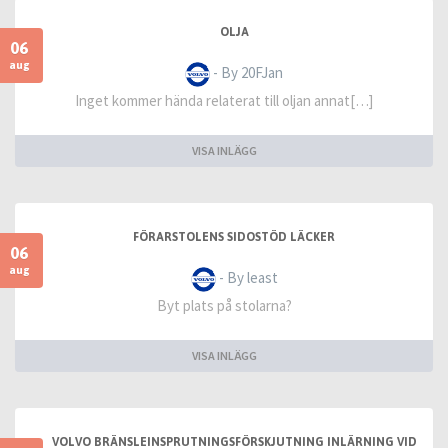
OLJA
06
aug
- By 20FJan
Inget kommer hända relaterat till oljan annat[…]
VISA INLÄGG
FÖRARSTOLENS SIDOSTÖD LÄCKER
06
aug
- By least
Byt plats på stolarna?
VISA INLÄGG
VOLVO BRÄNSLEINSPRUTNINGSFÖRSKJUTNING INLÄRNING VID