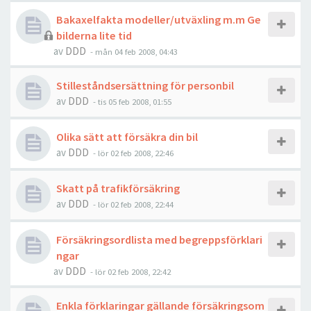
Bakaxelfakta modeller/utväxling m.m Ge
bilderna lite tid
av
DDD
- mån 04 feb 2008, 04:43
Stilleståndsersättning för personbil
av
DDD
- tis 05 feb 2008, 01:55
Olika sätt att försäkra din bil
av
DDD
- lör 02 feb 2008, 22:46
Skatt på trafikförsäkring
av
DDD
- lör 02 feb 2008, 22:44
Försäkringsordlista med begreppsförklari
ngar
av
DDD
- lör 02 feb 2008, 22:42
Enkla förklaringar gällande försäkringsom