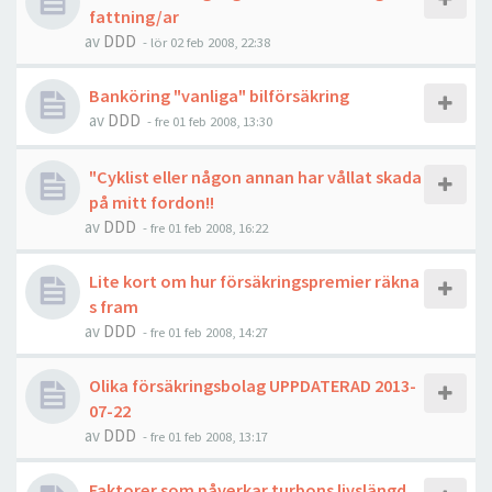
fattning/ar
av
DDD
- lör 02 feb 2008, 22:38
Banköring "vanliga" bilförsäkring
av
DDD
- fre 01 feb 2008, 13:30
"Cyklist eller någon annan har vållat skada
på mitt fordon!!
av
DDD
- fre 01 feb 2008, 16:22
Lite kort om hur försäkringspremier räkna
s fram
av
DDD
- fre 01 feb 2008, 14:27
Olika försäkringsbolag UPPDATERAD 2013-
07-22
av
DDD
- fre 01 feb 2008, 13:17
Faktorer som påverkar turbons livslängd