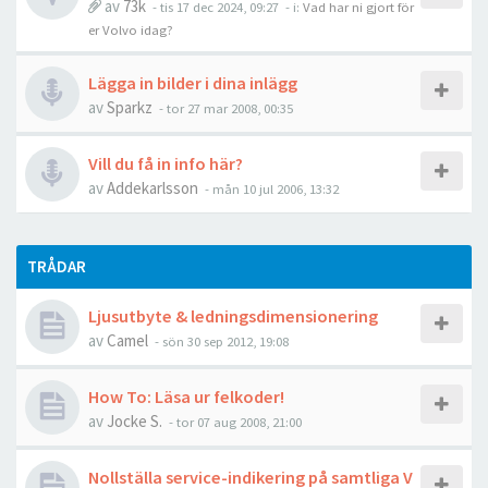
av
73k
- tis 17 dec 2024, 09:27
- i:
Vad har ni gjort för
er Volvo idag?
Lägga in bilder i dina inlägg
av
Sparkz
- tor 27 mar 2008, 00:35
Vill du få in info här?
av
Addekarlsson
- mån 10 jul 2006, 13:32
TRÅDAR
Ljusutbyte & ledningsdimensionering
av
Camel
- sön 30 sep 2012, 19:08
How To: Läsa ur felkoder!
av
Jocke S.
- tor 07 aug 2008, 21:00
Nollställa service-indikering på samtliga V