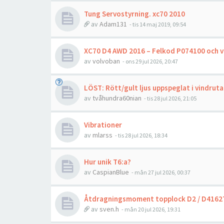
Tung Servostyrning. xc70 2010
av
Adam131
- tis 14 maj 2019, 09:54
XC70 D4 AWD 2016 – Felkod P074100 och v
av
volvoban
- ons 29 jul 2026, 20:47
LÖST: Rött/gult ljus uppspeglat i vindrutan
av
tvåhundra60nian
- tis 28 jul 2026, 21:05
Vibrationer
av
mlarss
- tis 28 jul 2026, 18:34
Hur unik T6:a?
av
CaspianBlue
- mån 27 jul 2026, 00:37
Åtdragningsmoment topplock D2 / D4162
av
sven.h
- mån 20 jul 2026, 19:31