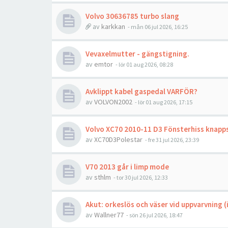
Volvo 30636785 turbo slang
av
karkkan
- mån 06 jul 2026, 16:25
Vevaxelmutter - gängstigning.
av
emtor
- lör 01 aug 2026, 08:28
Avklippt kabel gaspedal VARFÖR?
av
VOLVON2002
- lör 01 aug 2026, 17:15
Volvo XC70 2010-11 D3 Fönsterhiss knapps
av
XC70D3Polestar
- fre 31 jul 2026, 23:39
V70 2013 går i limp mode
av
sthlm
- tor 30 jul 2026, 12:33
Akut: orkeslös och väser vid uppvarvning (i
av
Wallner77
- sön 26 jul 2026, 18:47