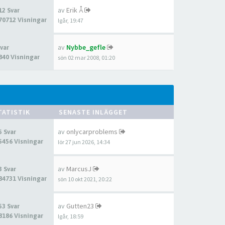
av
Erik Å
12 Svar
70712 Visningar
Igår, 19:47
av
Nybbe_gefle
Svar
840 Visningar
sön 02 mar 2008, 01:20
TATISTIK
SENASTE INLÄGGET
av
onlycarproblems
5 Svar
5456 Visningar
lör 27 jun 2026, 14:34
av
MarcusJ
3 Svar
84731 Visningar
sön 10 okt 2021, 20:22
av
Gutten23
53 Svar
8186 Visningar
Igår, 18:59