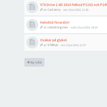
V70 Drive 1.6D 2010 felkod P1102 och P24
av
CarlJerry
- sön 19 jul 2026, 11:56
Halvdöd förardörr
av
robinb3rgsten
- mån 13 jul 2026, 18:34
Osäker på glykol.
av
V70Rob
- ons 15 jul 2026, 21:57
Ny tråd