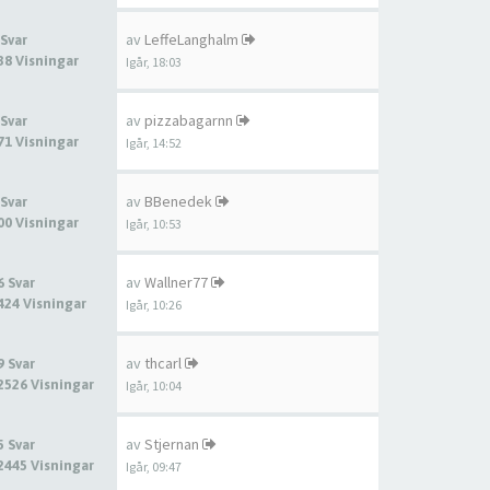
av
LeffeLanghalm
 Svar
38 Visningar
Igår, 18:03
av
pizzabagarnn
 Svar
71 Visningar
Igår, 14:52
av
BBenedek
 Svar
00 Visningar
Igår, 10:53
av
Wallner77
6 Svar
424 Visningar
Igår, 10:26
av
thcarl
9 Svar
2526 Visningar
Igår, 10:04
av
Stjernan
5 Svar
2445 Visningar
Igår, 09:47