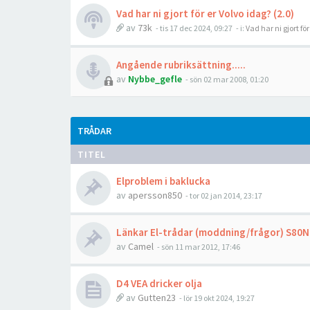
Vad har ni gjort för er Volvo idag? (2.0)
av
73k
- tis 17 dec 2024, 09:27
- i:
Vad har ni gjort fö
Angående rubriksättning.....
av
Nybbe_gefle
- sön 02 mar 2008, 01:20
TRÅDAR
TITEL
Elproblem i baklucka
av
apersson850
- tor 02 jan 2014, 23:17
Länkar El-trådar (moddning/frågor) S80N /
av
Camel
- sön 11 mar 2012, 17:46
D4 VEA dricker olja
av
Gutten23
- lör 19 okt 2024, 19:27