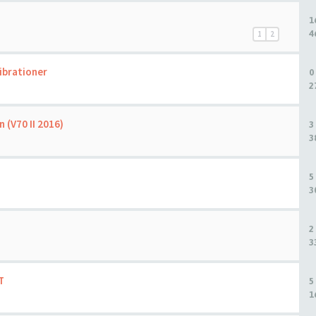
1
4
1
2
ibrationer
0
2
 (V70 II 2016)
3
3
5
3
2
3
T
5
1