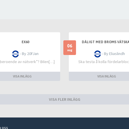
EX60
DÅLIGT MED BROMS VÄTSKA
06
aug
- By 20FJan
- By Eliaslindh
 beroende av nätverk”? Bilen[…]
Ska testa å kolla fördelarblo
VISA INLÄGG
VISA INLÄGG
VISA FLER INLÄGG
a oss