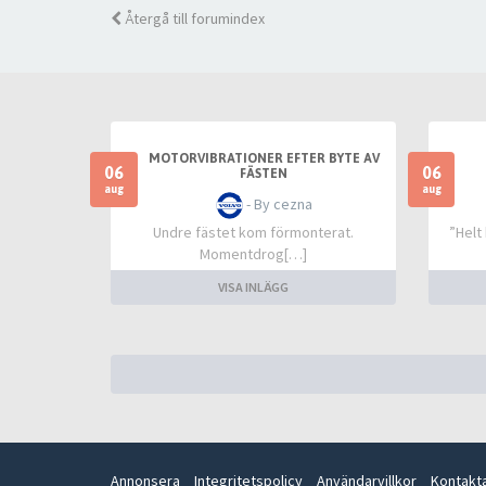
Återgå till forumindex
MOTORVIBRATIONER EFTER BYTE AV
06
06
FÄSTEN
aug
aug
- By cezna
Undre fästet kom förmonterat.
”Helt
Momentdrog[…]
VISA INLÄGG
Annonsera
Integritetspolicy
Användarvillkor
Kontakt