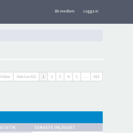
×
Bli medlem
Logga in
 trådar
Sida
1
av
612
1
2
3
4
5
…
612
ATISTIK
SENASTE INLÄGGET