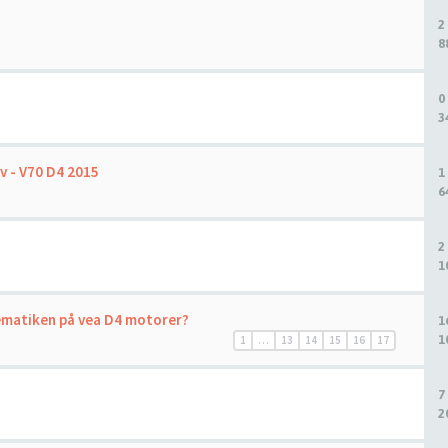
2
8
0
3
v - V70 D4 2015
1
6
2
1
ematiken på vea D4 motorer?
1
1
1
…
13
14
15
16
17
7
2