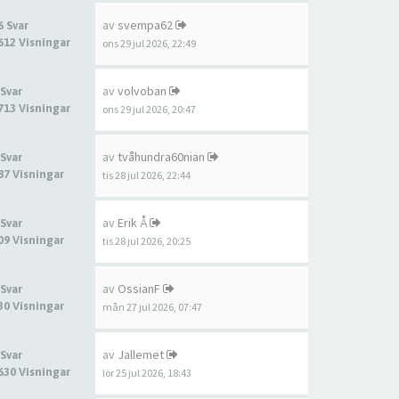
av
svempa62
6 Svar
612 Visningar
ons 29 jul 2026, 22:49
av
volvoban
 Svar
713 Visningar
ons 29 jul 2026, 20:47
av
tvåhundra60nian
 Svar
87 Visningar
tis 28 jul 2026, 22:44
av
Erik Å
 Svar
09 Visningar
tis 28 jul 2026, 20:25
av
OssianF
 Svar
30 Visningar
mån 27 jul 2026, 07:47
av
Jallemet
 Svar
630 Visningar
lör 25 jul 2026, 18:43