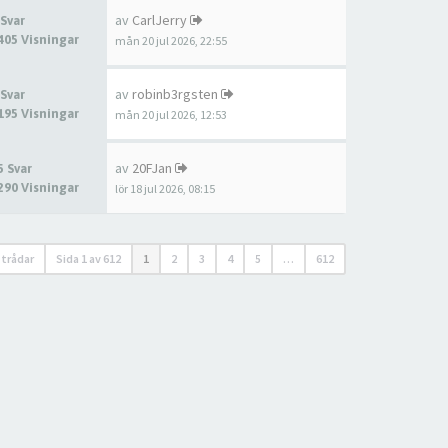
av
CarlJerry
 Svar
405 Visningar
mån 20 jul 2026, 22:55
av
robinb3rgsten
 Svar
195 Visningar
mån 20 jul 2026, 12:53
av
20FJan
5 Svar
290 Visningar
lör 18 jul 2026, 08:15
 trådar
Sida
1
av
612
1
2
3
4
5
…
612