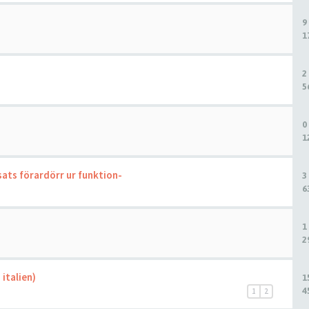
9
1
2
5
0
1
ats förardörr ur funktion-
3
6
1
2
 italien)
1
4
1
2