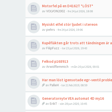
Motorfel på en D4162T *LÖST*
av
VOLVON2002
- fre 24 jul 2026, 18:08
Mysiskt elfel stör ljudet i stereon
av
pehrs
- fre 24 jul 2026, 19:06
Kupéfläkten går trots att tändningen är a
av
FilipFuzz
- tor 23 jul 2026, 19:43
Felkod p168913
av
Arwidflemmich
- mån 20 jul 2026, 00:01
Har man löst igensotade egr-ventil probl
av
PalleH
- tor 21 feb 2019, 08:59
Generatornyte VEA automat 4D my16
av
ErikT
- sön 28 jun 2020, 10:45