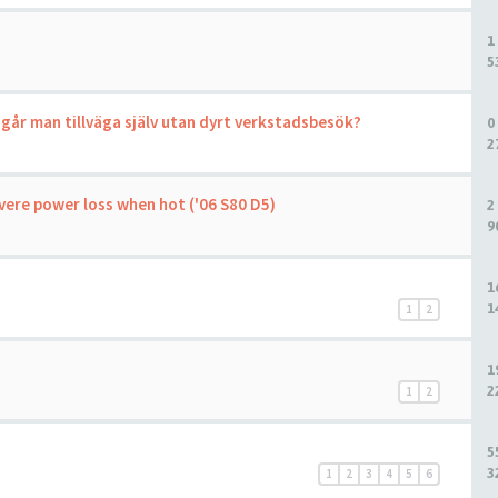
1
5
 går man tillväga själv utan dyrt verkstadsbesök?
0
2
vere power loss when hot ('06 S80 D5)
2
9
1
1
1
2
1
2
1
2
5
3
1
2
3
4
5
6