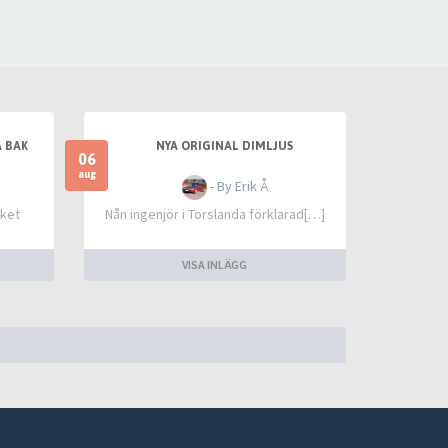
 BAK
NYA ORIGINAL DIMLJUS
06
aug
- By Erik Å
cket
Nån ingenjör i Torslanda förklarad[…]
VISA INLÄGG