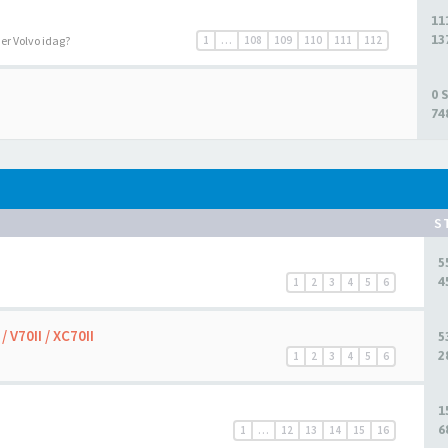
11
13
r er Volvo idag?
1
…
108
109
110
111
112
0 
74
S
5
4
1
2
3
4
5
6
 V70II / XC70II
5
2
1
2
3
4
5
6
1
6
1
…
12
13
14
15
16