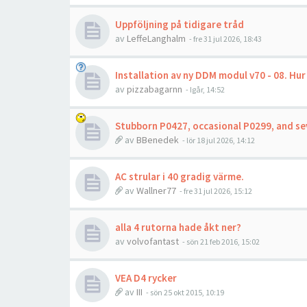
Uppföljning på tidigare tråd
av
LeffeLanghalm
- fre 31 jul 2026, 18:43
Installation av ny DDM modul v70 - 08. Hur
av
pizzabagarnn
- Igår, 14:52
Stubborn P0427, occasional P0299, and se
av
BBenedek
- lör 18 jul 2026, 14:12
AC strular i 40 gradig värme.
av
Wallner77
- fre 31 jul 2026, 15:12
alla 4 rutorna hade åkt ner?
av
volvofantast
- sön 21 feb 2016, 15:02
VEA D4 rycker
av
III
- sön 25 okt 2015, 10:19