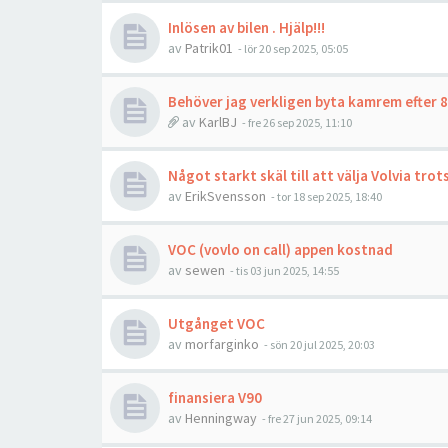
Inlösen av bilen . Hjälp!!!
av
Patrik01
- lör 20 sep 2025, 05:05
Behöver jag verkligen byta kamrem efter 8
av
KarlBJ
- fre 26 sep 2025, 11:10
Något starkt skäl till att välja Volvia tr
av
ErikSvensson
- tor 18 sep 2025, 18:40
VOC (vovlo on call) appen kostnad
av
sewen
- tis 03 jun 2025, 14:55
Utgånget VOC
av
morfarginko
- sön 20 jul 2025, 20:03
finansiera V90
av
Henningway
- fre 27 jun 2025, 09:14