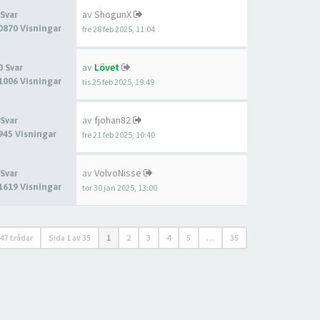
av
ShogunX
 Svar
0870 Visningar
fre 28 feb 2025, 11:04
av
Lövet
0 Svar
1006 Visningar
tis 25 feb 2025, 19:49
av
fjohan82
 Svar
945 Visningar
fre 21 feb 2025, 10:40
av
VolvoNisse
 Svar
1619 Visningar
tor 30 jan 2025, 13:00
47 trådar
Sida
1
av
35
1
2
3
4
5
…
35