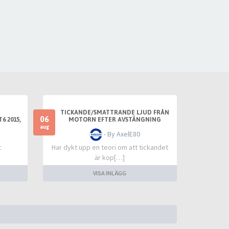
TICKANDE/SMATTRANDE LJUD FRÅN
06
6 2015,
MOTORN EFTER AVSTÄNGNING
ÅNG
aug
- By AxelE80
t
Har dykt upp en teori om att tickandet
är kop[…]
VISA INLÄGG