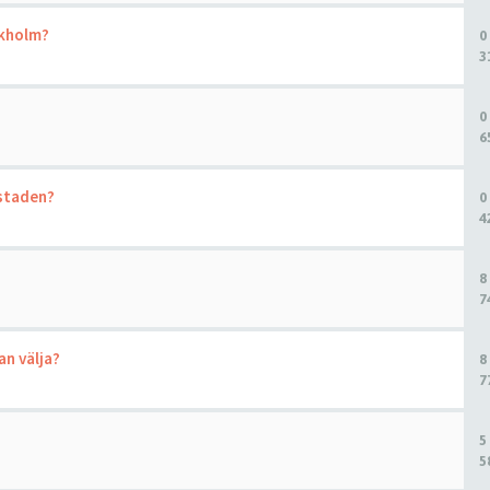
ckholm?
0
3
0
6
kstaden?
0
4
8
7
an välja?
8
7
5
5