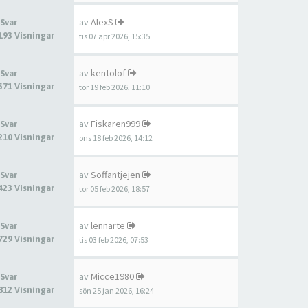
av
AlexS
 Svar
193 Visningar
tis 07 apr 2026, 15:35
av
kentolof
 Svar
571 Visningar
tor 19 feb 2026, 11:10
av
Fiskaren999
 Svar
210 Visningar
ons 18 feb 2026, 14:12
av
Soffantjejen
 Svar
423 Visningar
tor 05 feb 2026, 18:57
av
lennarte
 Svar
729 Visningar
tis 03 feb 2026, 07:53
av
Micce1980
 Svar
812 Visningar
sön 25 jan 2026, 16:24