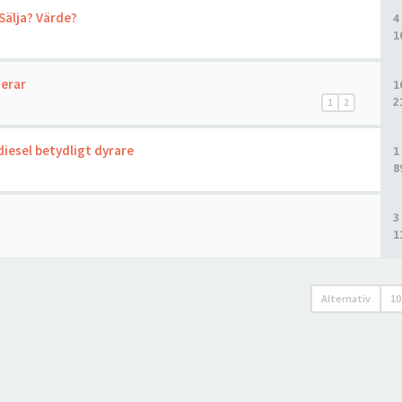
 Sälja? Värde?
4
1
gerar
1
2
1
2
diesel betydligt dyrare
1
8
3
1
Alternativ
10