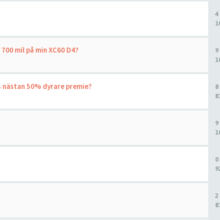
4
1
 700 mil på min XC60 D4?
9
1
ots nästan 50% dyrare premie?
8
8
9
1
0
9
2
8