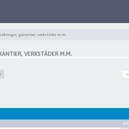
äkringar, garantier, verkstäder m.m.
ANTIER, VERKSTÄDER M.M.
k
10
ST