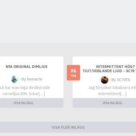
NYA ORIGINAL DIMLJUS
INTERMITTENT HÖGT
06
TJUT/VISSLANDE LJUD – XC70 T
FRÄMST VID VARM TOMG
aug
- By lennarte
- By XC70T6
ch har man inga dedikerade
Jag försöker lokalisera et
varselljus/DRL (s&ar[…]
intermittent[…]
VISA INLÄGG
VISA INLÄGG
VISA FLER INLÄGG