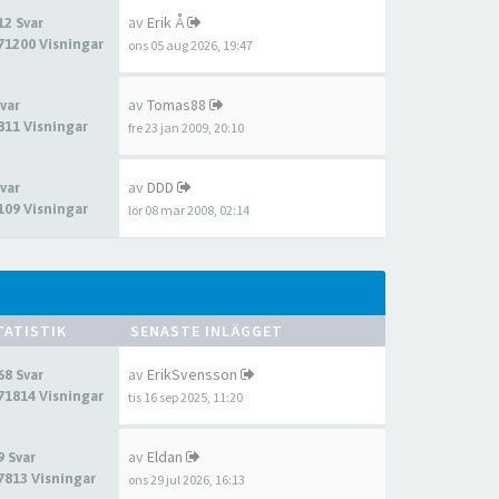
av
Erik Å
12 Svar
71200 Visningar
ons 05 aug 2026, 19:47
av
Tomas88
Svar
811 Visningar
fre 23 jan 2009, 20:10
av
DDD
Svar
109 Visningar
lör 08 mar 2008, 02:14
TATISTIK
SENASTE INLÄGGET
av
ErikSvensson
68 Svar
71814 Visningar
tis 16 sep 2025, 11:20
av
Eldan
9 Svar
7813 Visningar
ons 29 jul 2026, 16:13