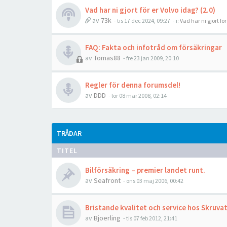
Vad har ni gjort för er Volvo idag? (2.0)
av
73k
- tis 17 dec 2024, 09:27
- i:
Vad har ni gjort fö
FAQ: Fakta och infotråd om försäkringar
av
Tomas88
- fre 23 jan 2009, 20:10
Regler för denna forumsdel!
av
DDD
- lör 08 mar 2008, 02:14
TRÅDAR
TITEL
Bilförsäkring – premier landet runt.
av
Seafront
- ons 03 maj 2006, 00:42
Bristande kvalitet och service hos Skruva
av
Bjoerling
- tis 07 feb 2012, 21:41