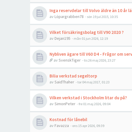
Inga reservdelar till Volvo äldre än 10 år l
av
Löpargrabben78
- sön 19 jul 2015, 10:35
Vilket försäkringsbolag till V90 2020 ?
av
Dejan195
- mån 01 jun 2026, 12:19
Nybliven ägare till V60 D4 - Frågor om ser
av
SvenskTiger
- tis 26 maj 2026, 23:27
Bilia verkstad segeltorp
av
SaidThaher
- tor 04 maj 2017, 01:23
Vilken verkstad i Stockholm litar du på?
av
SimonPeter
- fre 01 maj 2026, 09:04
Kostnad för lånebil
av
Favazza
- ons 15 apr 2026, 09:39