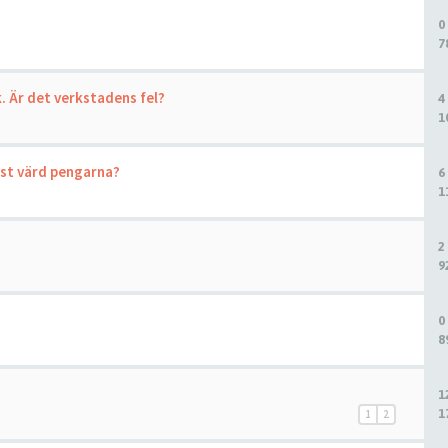
0
7
. Är det verkstadens fel?
4
1
mest värd pengarna?
6
1
2
9
0
8
1
1
1
2