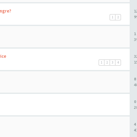
ängre?
1
9
1
2
1
3
vice
3
1
1
2
3
4
8
4
0
2
4
4