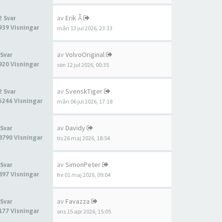
av
Erik Å
2 Svar
939 Visningar
mån 13 jul 2026, 23:33
av
VolvoOriginal
 Svar
920 Visningar
sön 12 jul 2026, 00:35
av
SvenskTiger
2 Svar
5246 Visningar
mån 06 jul 2026, 17:18
av
Davidy
 Svar
8790 Visningar
tis 26 maj 2026, 18:54
av
SimonPeter
 Svar
897 Visningar
fre 01 maj 2026, 09:04
av
Favazza
 Svar
177 Visningar
ons 15 apr 2026, 15:05