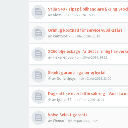
Sälja 940 - Tips på bilhandlare i/kring Sto
av
AlexS
- tis 07 apr 2026, 15:35
Orimlig kostnad för service v60d-21års
av
kentolof
- tor 19 feb 2026, 11:10
XC60 oljeläckage. Är detta rimligt av ver
av
Fiskaren999
- ons 18 feb 2026, 14:12
Selekt garantin gäller ej hyrbil
av
Soffantjejen
- sön 01 feb 2026, 23:00
Dags att se över bilförsäkring - Vad ska m
av
fjohan82
- tis 27 jan 2026, 16:09
Volvo Selekt garanti
av
Wimso
- sön 25 jan 2026, 12:23