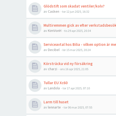
Glödstift som skadat ventiler/kolv?
av
Casken
- tor 12 jun 2025, 16:32
Multiremmen gick av efter verkstadsbesök
av
KimVonH
- tis 29 apr 2025, 20:34
Serviceavtal hos Bilia - vilken option är 
av
Decibel
- lör 15 mar 2025, 20:24
Körsträcka vid ny försäkring
av
charzi
- ons 16 apr 2025, 21:05
Tullar EU Xc60
av
Landola
- tor 17 apr 2025, 07:10
Larm till huset
av
lennarte
- tor 06 mar 2025, 07:55