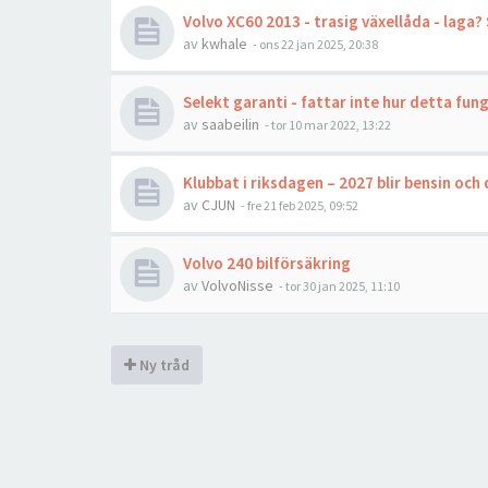
Volvo XC60 2013 - trasig växellåda - laga?
av
kwhale
- ons 22 jan 2025, 20:38
Selekt garanti - fattar inte hur detta fun
av
saabeilin
- tor 10 mar 2022, 13:22
Klubbat i riksdagen – 2027 blir bensin och 
av
CJUN
- fre 21 feb 2025, 09:52
Volvo 240 bilförsäkring
av
VolvoNisse
- tor 30 jan 2025, 11:10
Ny tråd