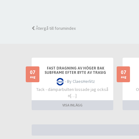
Återgå till forumindex
FAST DRAGNING AV HÖGER BAK
07
07
SUBFRAME EFTER BYTE AV TRASIG
SLANGKOPPLING MELLAN TANKLOCK
aug
aug
- By ClaesHerlitz
OCH TANK
Tack - dämparbulten lossade jag också
O
n[…]
VISA INLÄGG