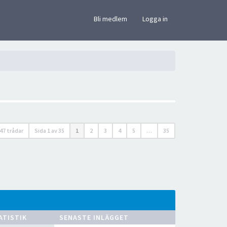
×
Bli medlem
Logga in
47 trådar
Sida
1
av
35
1
2
3
4
5
…
35
ATISTIK
SENASTE INLÄGGET