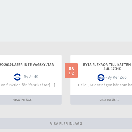
90 2019 LÄSER INTE VÄGSKYLTAR
BYTA FLEXRÖR TILL KATTEN 
06
2.4L 170HK
aug
- By AndS
- By KenZoo
 en funktion för "fabriksåter[…]
Halloj, Är det någon här som h
VISA INLÄGG
VISA INLÄGG
VISA FLER INLÄGG