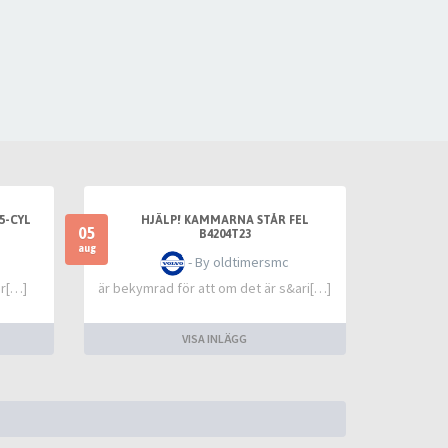
5-CYL
HJÄLP! KAMMARNA STÅR FEL
05
B4204T23
aug
- By oldtimersmc
ar[…]
är bekymrad för att om det är s&ari[…]
VISA INLÄGG