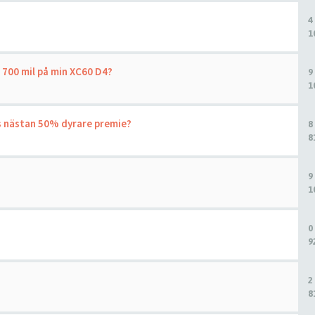
4
1
 700 mil på min XC60 D4?
9
1
ots nästan 50% dyrare premie?
8
8
9
1
0
9
2
8