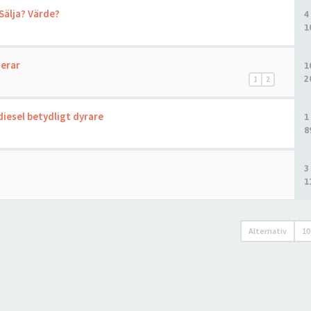
 Sälja? Värde?
4
1
gerar
1
2
1
2
diesel betydligt dyrare
1
8
3
1
Alternativ
10