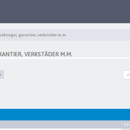
äkringar, garantier, verkstäder m.m.
ANTIER, VERKSTÄDER M.M.
k
10
ST