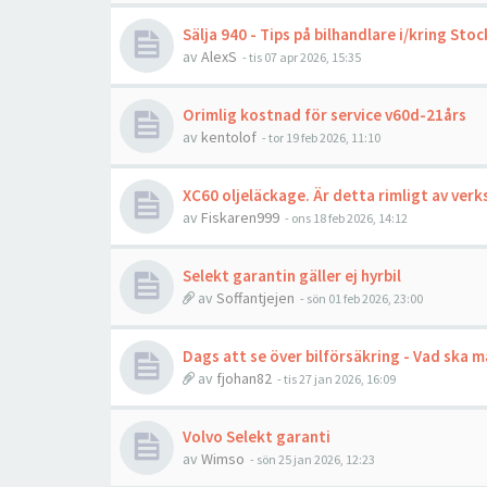
Sälja 940 - Tips på bilhandlare i/kring Sto
av
AlexS
- tis 07 apr 2026, 15:35
Orimlig kostnad för service v60d-21års
av
kentolof
- tor 19 feb 2026, 11:10
XC60 oljeläckage. Är detta rimligt av ver
av
Fiskaren999
- ons 18 feb 2026, 14:12
Selekt garantin gäller ej hyrbil
av
Soffantjejen
- sön 01 feb 2026, 23:00
Dags att se över bilförsäkring - Vad ska m
av
fjohan82
- tis 27 jan 2026, 16:09
Volvo Selekt garanti
av
Wimso
- sön 25 jan 2026, 12:23