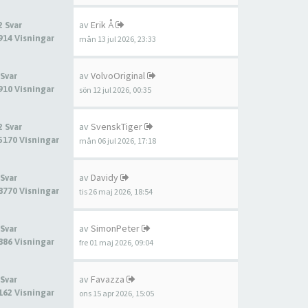
av
Erik Å
2 Svar
914 Visningar
mån 13 jul 2026, 23:33
av
VolvoOriginal
 Svar
910 Visningar
sön 12 jul 2026, 00:35
av
SvenskTiger
2 Svar
5170 Visningar
mån 06 jul 2026, 17:18
av
Davidy
 Svar
8770 Visningar
tis 26 maj 2026, 18:54
av
SimonPeter
 Svar
886 Visningar
fre 01 maj 2026, 09:04
av
Favazza
 Svar
162 Visningar
ons 15 apr 2026, 15:05