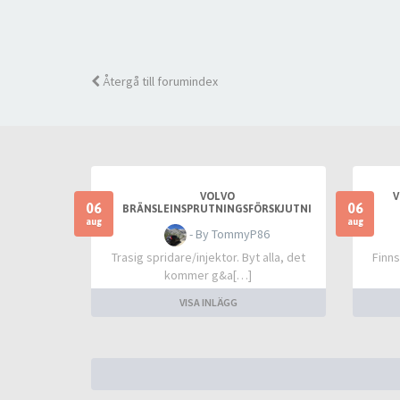
Återgå till forumindex
VOLVO
V
06
06
BRÄNSLEINSPRUTNINGSFÖRSKJUTNI
NG INLÄRNING VID MAXGRÄNS
aug
aug
- By TommyP86
Trasig spridare/injektor. Byt alla, det
Finns
kommer g&a[…]
VISA INLÄGG