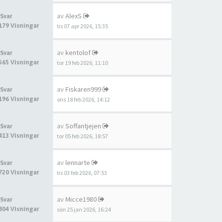
av
AlexS
 Svar
179 Visningar
tis 07 apr 2026, 15:35
av
kentolof
 Svar
565 Visningar
tor 19 feb 2026, 11:10
av
Fiskaren999
 Svar
196 Visningar
ons 18 feb 2026, 14:12
av
Soffantjejen
 Svar
413 Visningar
tor 05 feb 2026, 18:57
av
lennarte
 Svar
720 Visningar
tis 03 feb 2026, 07:53
av
Micce1980
 Svar
804 Visningar
sön 25 jan 2026, 16:24