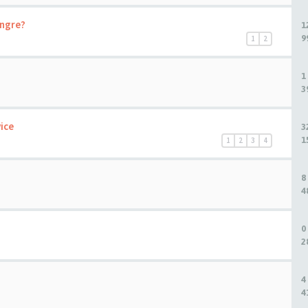
ängre?
1
9
1
2
1
3
vice
3
1
1
2
3
4
8
4
0
2
4
4