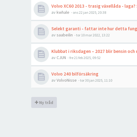
Volvo XC60 2013 - trasig växellåda - laga?
av
kwhale
- ons 22 jan 2025, 20:38
Selekt garanti - fattar inte hur detta fun
av
saabeilin
- tor 10 mar 2022, 13:22
Klubbat i riksdagen – 2027 blir bensin och 
av
CJUN
- fre 21 feb 2025, 09:52
Volvo 240 bilförsäkring
av
VolvoNisse
- tor 30 jan 2025, 11:10
Ny tråd