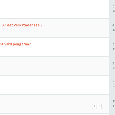
0
7
. Är det verkstadens fel?
4
1
mest värd pengarna?
6
1
2
9
0
8
1
1
1
2