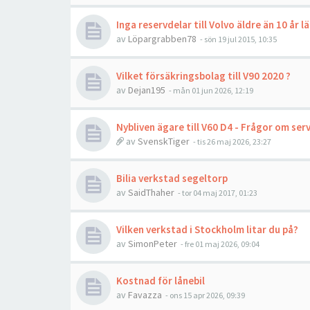
Inga reservdelar till Volvo äldre än 10 år l
av
Löpargrabben78
- sön 19 jul 2015, 10:35
Vilket försäkringsbolag till V90 2020 ?
av
Dejan195
- mån 01 jun 2026, 12:19
Nybliven ägare till V60 D4 - Frågor om ser
av
SvenskTiger
- tis 26 maj 2026, 23:27
Bilia verkstad segeltorp
av
SaidThaher
- tor 04 maj 2017, 01:23
Vilken verkstad i Stockholm litar du på?
av
SimonPeter
- fre 01 maj 2026, 09:04
Kostnad för lånebil
av
Favazza
- ons 15 apr 2026, 09:39