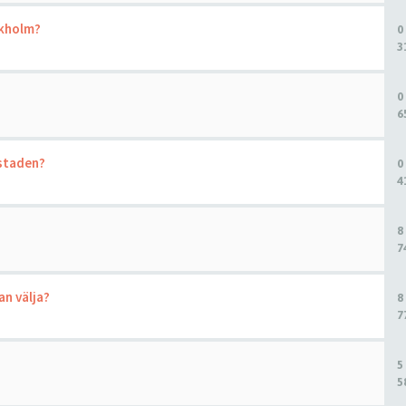
ckholm?
0
3
0
6
kstaden?
0
4
8
7
an välja?
8
7
5
5