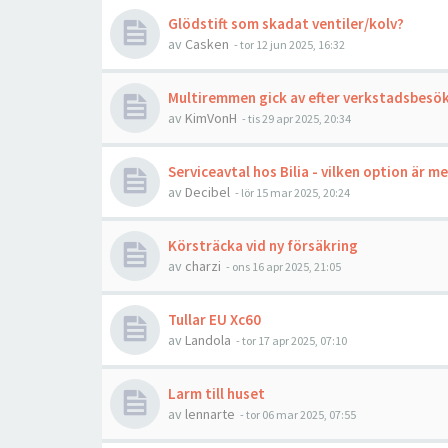
Glödstift som skadat ventiler/kolv?
av
Casken
- tor 12 jun 2025, 16:32
Multiremmen gick av efter verkstadsbesök
av
KimVonH
- tis 29 apr 2025, 20:34
Serviceavtal hos Bilia - vilken option är 
av
Decibel
- lör 15 mar 2025, 20:24
Körsträcka vid ny försäkring
av
charzi
- ons 16 apr 2025, 21:05
Tullar EU Xc60
av
Landola
- tor 17 apr 2025, 07:10
Larm till huset
av
lennarte
- tor 06 mar 2025, 07:55