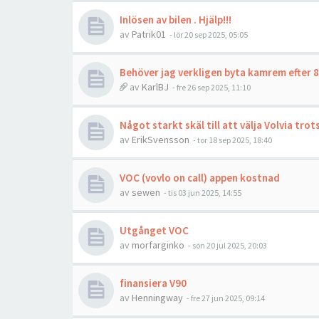
Inlösen av bilen . Hjälp!!!
av
Patrik01
- lör 20 sep 2025, 05:05
Behöver jag verkligen byta kamrem efter 8
av
KarlBJ
- fre 26 sep 2025, 11:10
Något starkt skäl till att välja Volvia tr
av
ErikSvensson
- tor 18 sep 2025, 18:40
VOC (vovlo on call) appen kostnad
av
sewen
- tis 03 jun 2025, 14:55
Utgånget VOC
av
morfarginko
- sön 20 jul 2025, 20:03
finansiera V90
av
Henningway
- fre 27 jun 2025, 09:14