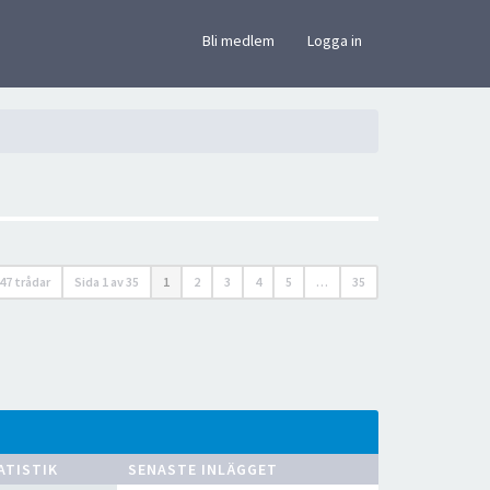
×
Bli medlem
Logga in
47 trådar
Sida
1
av
35
1
2
3
4
5
…
35
ATISTIK
SENASTE INLÄGGET