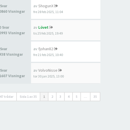
av
ShogunX
 Svar
0860 Visningar
fre 28 feb 2025, 11:04
av
Lövet
0 Svar
0993 Visningar
tis 25 feb 2025, 19:49
av
fjohan82
 Svar
938 Visningar
fre 21 feb 2025, 10:40
av
VolvoNisse
 Svar
1607 Visningar
tor 30 jan 2025, 13:00
47 trådar
Sida
1
av
35
1
2
3
4
5
…
35