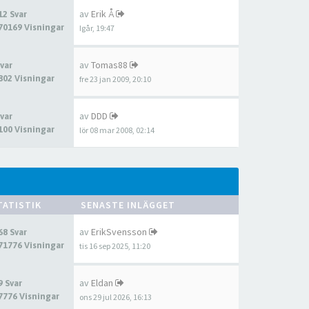
av
Erik Å
12 Svar
70169 Visningar
Igår, 19:47
av
Tomas88
Svar
802 Visningar
fre 23 jan 2009, 20:10
av
DDD
Svar
100 Visningar
lör 08 mar 2008, 02:14
TATISTIK
SENASTE INLÄGGET
av
ErikSvensson
68 Svar
71776 Visningar
tis 16 sep 2025, 11:20
av
Eldan
9 Svar
7776 Visningar
ons 29 jul 2026, 16:13