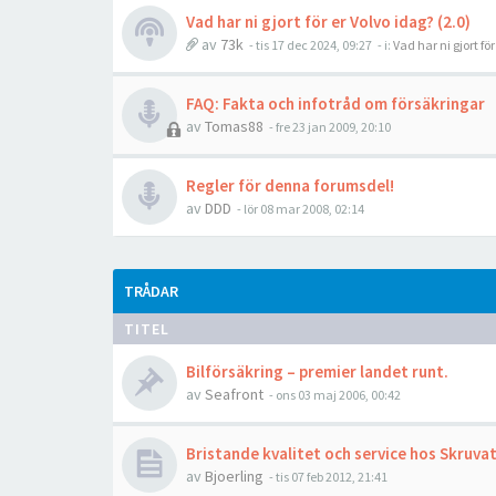
Vad har ni gjort för er Volvo idag? (2.0)
av
73k
- tis 17 dec 2024, 09:27
- i:
Vad har ni gjort fö
FAQ: Fakta och infotråd om försäkringar
av
Tomas88
- fre 23 jan 2009, 20:10
Regler för denna forumsdel!
av
DDD
- lör 08 mar 2008, 02:14
TRÅDAR
TITEL
Bilförsäkring – premier landet runt.
av
Seafront
- ons 03 maj 2006, 00:42
Bristande kvalitet och service hos Skruva
av
Bjoerling
- tis 07 feb 2012, 21:41