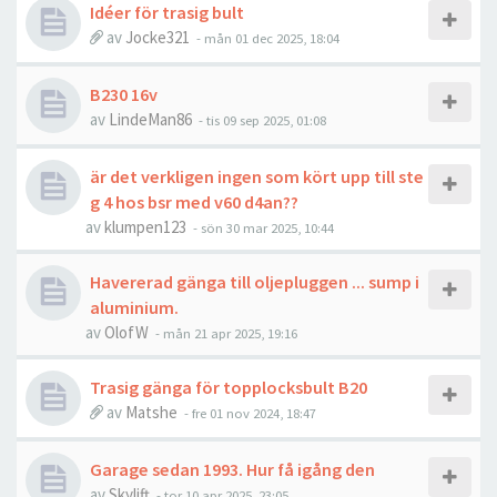
Idéer för trasig bult
av
Jocke321
- mån 01 dec 2025, 18:04
B230 16v
av
LindeMan86
- tis 09 sep 2025, 01:08
är det verkligen ingen som kört upp till ste
g 4 hos bsr med v60 d4an??
av
klumpen123
- sön 30 mar 2025, 10:44
Havererad gänga till oljepluggen ... sump i
aluminium.
av
OlofW
- mån 21 apr 2025, 19:16
Trasig gänga för topplocksbult B20
av
Matshe
- fre 01 nov 2024, 18:47
Garage sedan 1993. Hur få igång den
av
Skylift
- tor 10 apr 2025, 23:05