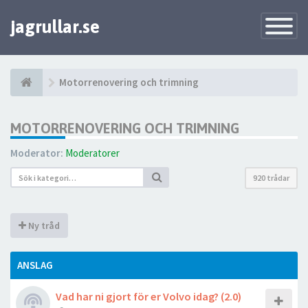
jagrullar.se
Toggle
Navigatio
Motorrenovering och trimning
MOTORRENOVERING OCH TRIMNING
Moderator:
Moderatorer
920 trådar
Ny tråd
ANSLAG
Vad har ni gjort för er Volvo idag? (2.0)