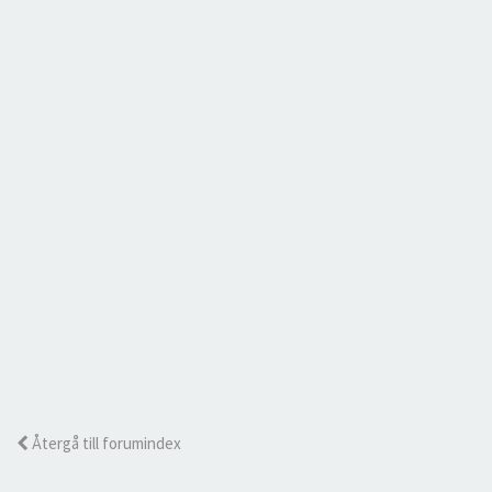
Återgå till forumindex