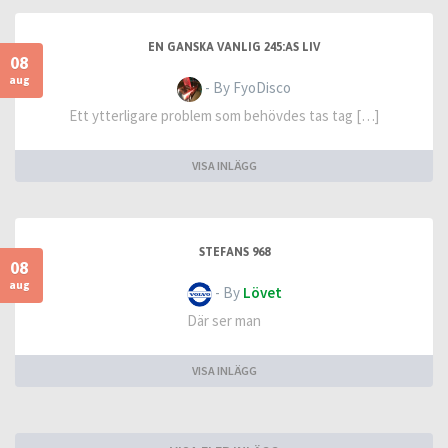
EN GANSKA VANLIG 245:AS LIV
08
aug
- By FyoDisco
Ett ytterligare problem som behövdes tas tag […]
VISA INLÄGG
STEFANS 968
08
aug
- By
Lövet
Där ser man
VISA INLÄGG