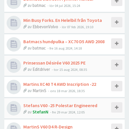
av
batmac
- lör 04 jul 2026, 15:24
Min Busy Forks. En Helelbil från Toyota
av
EbbevonVolvo
- lör 07 feb 2026, 19:10
Batmacs hundpulka – XC70 D5 AWD 2008
av
batmac
- fre 16 aug 2024, 14:18
Prinsessan Désirée V60 2025 PE
av
Editdriver
- tor 15 aug 2024, 08:35
Martins XC40 T4 AWD Inscription -22
av
MartinS
- ons 18 mar 2026, 18:35
Stefans V60 -25 Polestar Engineered
av
StefanN
- fre 29 mar 2024, 12:05
MartinS V60 D4 R-Design