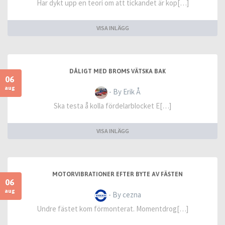
Har dykt upp en teori om att tickandet är kop[…]
VISA INLÄGG
DÅLIGT MED BROMS VÄTSKA BAK
06
aug
- By Erik Å
Ska testa å kolla fördelarblocket E[…]
VISA INLÄGG
MOTORVIBRATIONER EFTER BYTE AV FÄSTEN
06
aug
- By cezna
Undre fästet kom förmonterat. Momentdrog[…]