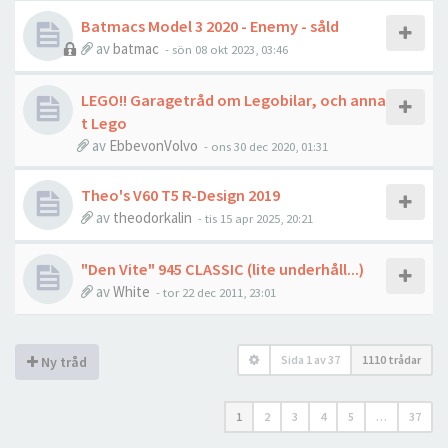
Batmacs Model 3 2020 - Enemy - såld
av
batmac
- sön 08 okt 2023, 03:46
LEGO!! Garagetråd om Legobilar, och anna
t Lego
av
EbbevonVolvo
- ons 30 dec 2020, 01:31
Theo's V60 T5 R-Design 2019
av
theodorkalin
- tis 15 apr 2025, 20:21
"Den Vite" 945 CLASSIC (lite underhåll...)
av
White
- tor 22 dec 2011, 23:01
Sida
1
av
37
1110 trådar
Ny tråd
1
2
3
4
5
…
37