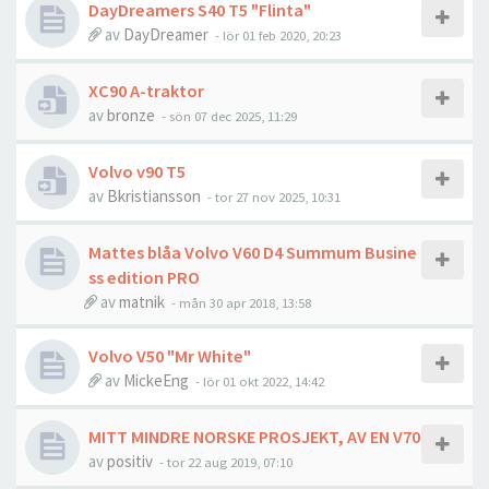
DayDreamers S40 T5 "Flinta"
av
DayDreamer
- lör 01 feb 2020, 20:23
XC90 A-traktor
av
bronze
- sön 07 dec 2025, 11:29
Volvo v90 T5
av
Bkristiansson
- tor 27 nov 2025, 10:31
Mattes blåa Volvo V60 D4 Summum Busine
ss edition PRO
av
matnik
- mån 30 apr 2018, 13:58
Volvo V50 "Mr White"
av
MickeEng
- lör 01 okt 2022, 14:42
MITT MINDRE NORSKE PROSJEKT, AV EN V70
av
positiv
- tor 22 aug 2019, 07:10