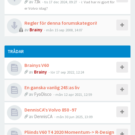
av
73k
- tis 17 dec 2024, 09:27
- i:
Vad har ni gjort för
er Volvo idag?
Regler för denna forumskategori!
av
Brainy
- mån 15 sep 2008, 14:07
TRÅDAR
Brainys V60
av
Brainy
- lör 17 sep 2022, 12:24
En ganska vanlig 245:as liv
av
FyoDisco
- mån 12 apr 2021, 12:59
DennisCA's Volvo 850 -97
av
DennisCA
- mån 30 jun 2025, 13:09
Pliinds V60 T4 2020 Momentum-> R-Design