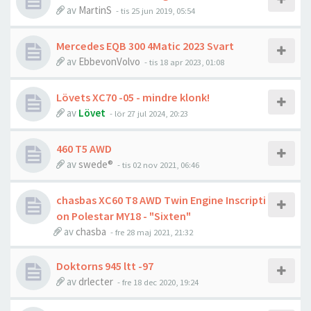
av
MartinS
- tis 25 jun 2019, 05:54
Mercedes EQB 300 4Matic 2023 Svart
av
EbbevonVolvo
- tis 18 apr 2023, 01:08
Lövets XC70 -05 - mindre klonk!
av
Lövet
- lör 27 jul 2024, 20:23
460 T5 AWD
av
swede®
- tis 02 nov 2021, 06:46
chasbas XC60 T8 AWD Twin Engine Inscripti
on Polestar MY18 - "Sixten"
av
chasba
- fre 28 maj 2021, 21:32
Doktorns 945 ltt -97
av
drlecter
- fre 18 dec 2020, 19:24