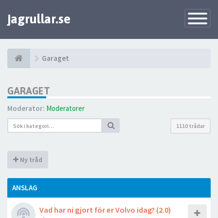
jagrullar.se
Toggle
Navigatio
Garaget
GARAGET
Moderator:
Moderatorer
1110 trådar
Ny tråd
ANSLAG
Vad har ni gjort för er Volvo idag? (2.0)