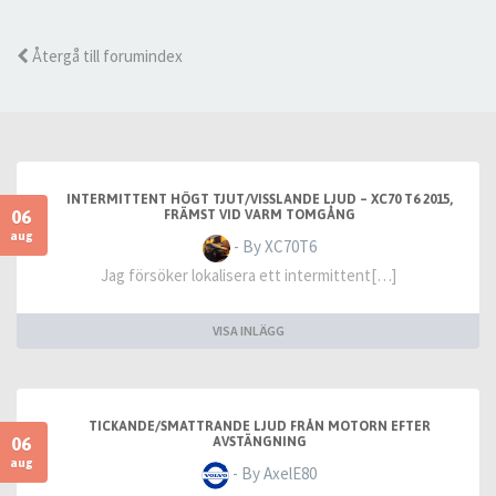
Återgå till forumindex
INTERMITTENT HÖGT TJUT/VISSLANDE LJUD – XC70 T6 2015,
06
FRÄMST VID VARM TOMGÅNG
aug
- By XC70T6
Jag försöker lokalisera ett intermittent[…]
VISA INLÄGG
TICKANDE/SMATTRANDE LJUD FRÅN MOTORN EFTER
06
AVSTÄNGNING
aug
- By AxelE80