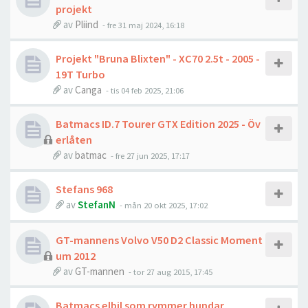
projekt
av
Pliind
- fre 31 maj 2024, 16:18
Projekt "Bruna Blixten" - XC70 2.5t - 2005 -
19T Turbo
av
Canga
- tis 04 feb 2025, 21:06
Batmacs ID.7 Tourer GTX Edition 2025 - Öv
erlåten
av
batmac
- fre 27 jun 2025, 17:17
Stefans 968
av
StefanN
- mån 20 okt 2025, 17:02
GT-mannens Volvo V50 D2 Classic Moment
um 2012
av
GT-mannen
- tor 27 aug 2015, 17:45
Batmacs elbil som rymmer hundar