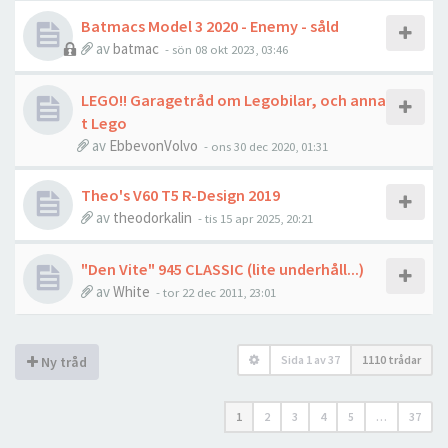
Batmacs Model 3 2020 - Enemy - såld
av
batmac
- sön 08 okt 2023, 03:46
LEGO!! Garagetråd om Legobilar, och anna
t Lego
av
EbbevonVolvo
- ons 30 dec 2020, 01:31
Theo's V60 T5 R-Design 2019
av
theodorkalin
- tis 15 apr 2025, 20:21
"Den Vite" 945 CLASSIC (lite underhåll...)
av
White
- tor 22 dec 2011, 23:01
Sida
1
av
37
1110 trådar
Ny tråd
1
2
3
4
5
…
37