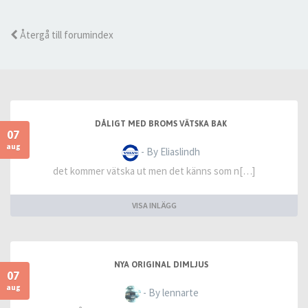
Återgå till forumindex
DÅLIGT MED BROMS VÄTSKA BAK
07
aug
- By Eliaslindh
det kommer vätska ut men det känns som n[…]
VISA INLÄGG
NYA ORIGINAL DIMLJUS
07
aug
- By lennarte