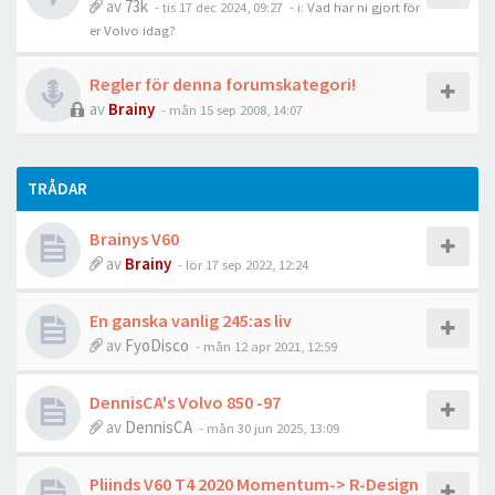
av
73k
- tis 17 dec 2024, 09:27
- i:
Vad har ni gjort för
er Volvo idag?
Regler för denna forumskategori!
av
Brainy
- mån 15 sep 2008, 14:07
TRÅDAR
Brainys V60
av
Brainy
- lör 17 sep 2022, 12:24
En ganska vanlig 245:as liv
av
FyoDisco
- mån 12 apr 2021, 12:59
DennisCA's Volvo 850 -97
av
DennisCA
- mån 30 jun 2025, 13:09
Pliinds V60 T4 2020 Momentum-> R-Design