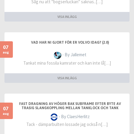
Såg nu att "bogserluckan" saknas..[…]
VISA INLÄGG
VAD HAR NI GJORT FÖR ER VOLVO IDAG? (2.0)
07
aug
- By Jallemet
Tankat mina fossila kamrater och kan inte lå[…]
VISA INLÄGG
FAST DRAGNING AV HÖGER BAK SUBFRAME EFTER BYTE AV
07
TRASIG SLANGKOPPLING MELLAN TANKLOCK OCH TANK
aug
- By ClaesHerlitz
Tack - dämparbulten lossade jag också n[…]