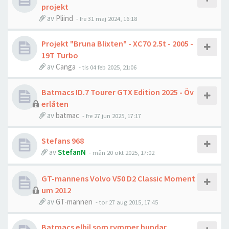
projekt
av
Pliind
- fre 31 maj 2024, 16:18
Projekt "Bruna Blixten" - XC70 2.5t - 2005 -
19T Turbo
av
Canga
- tis 04 feb 2025, 21:06
Batmacs ID.7 Tourer GTX Edition 2025 - Öv
erlåten
av
batmac
- fre 27 jun 2025, 17:17
Stefans 968
av
StefanN
- mån 20 okt 2025, 17:02
GT-mannens Volvo V50 D2 Classic Moment
um 2012
av
GT-mannen
- tor 27 aug 2015, 17:45
Batmacs elbil som rymmer hundar