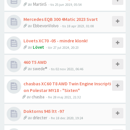
av
MartinS
- tis 25 jun 2019, 05:54
Mercedes EQB 300 4Matic 2023 Svart
av
EbbevonVolvo
- tis 18 apr 2023, 01:08
Lövets XC70 -05 - mindre klonk!
av
Lövet
- lör 27 jul 2024, 20:23
460 T5 AWD
av
swede®
- tis 02 nov 2021, 06:46
chasbas XC60 T8 AWD Twin Engine Inscripti
on Polestar MY18 - "Sixten"
av
chasba
- fre 28 maj 2021, 21:32
Doktorns 945 ltt -97
av
drlecter
- fre 18 dec 2020, 19:24