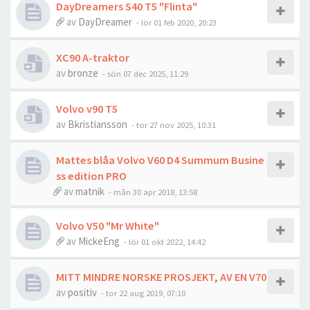
DayDreamers S40 T5 "Flinta"
av
DayDreamer
- lör 01 feb 2020, 20:23
XC90 A-traktor
av
bronze
- sön 07 dec 2025, 11:29
Volvo v90 T5
av
Bkristiansson
- tor 27 nov 2025, 10:31
Mattes blåa Volvo V60 D4 Summum Busine
ss edition PRO
av
matnik
- mån 30 apr 2018, 13:58
Volvo V50 "Mr White"
av
MickeEng
- lör 01 okt 2022, 14:42
MITT MINDRE NORSKE PROSJEKT, AV EN V70
av
positiv
- tor 22 aug 2019, 07:10