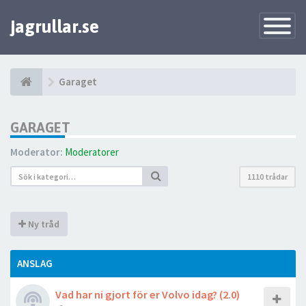
jagrullar.se
Toggle
Navigatio
Garaget
GARAGET
Moderator:
Moderatorer
1110 trådar
Ny tråd
ANSLAG
Vad har ni gjort för er Volvo idag? (2.0)