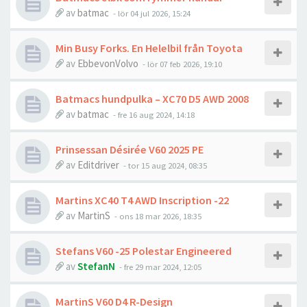
av
batmac
- lör 04 jul 2026, 15:24
Min Busy Forks. En Helelbil från Toyota
av
EbbevonVolvo
- lör 07 feb 2026, 19:10
Batmacs hundpulka – XC70 D5 AWD 2008
av
batmac
- fre 16 aug 2024, 14:18
Prinsessan Désirée V60 2025 PE
av
Editdriver
- tor 15 aug 2024, 08:35
Martins XC40 T4 AWD Inscription -22
av
MartinS
- ons 18 mar 2026, 18:35
Stefans V60 -25 Polestar Engineered
av
StefanN
- fre 29 mar 2024, 12:05
MartinS V60 D4 R-Design