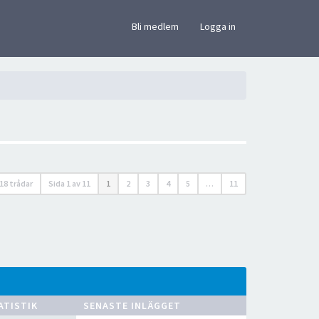
×
Bli medlem
Logga in
18 trådar
Sida
1
av
11
1
2
3
4
5
…
11
ATISTIK
SENASTE INLÄGGET