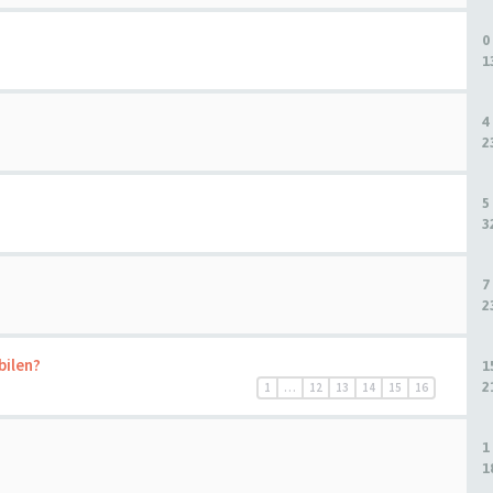
0
1
4
2
5
3
7
2
bilen?
1
2
1
…
12
13
14
15
16
1
1