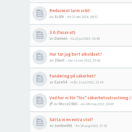
Reducerat larm xc60
av
Xc60r
- fre 25 okt 2024, 08:51
3 G (fasas ut)
av
Damien
- tis 25 jul 2023, 16:40
Hur tar jag bort alkolåset?
av
Zilent
- sön 11 nov 2012, 23:42
Fundering på säkerhet?
av
Eaze54
- mån 11 jul 2022, 23:24
Vad har ni för "lös" säkerhetsutrustning i 
av
Micce1980
- ons 08 maj 2013, 20:03
Sätta in en extra stol?
av
tombe691
- fre 18 aug 2023, 17:52