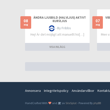
ÄNDRA LJUSBILD (HALVLJUS) AKTIVT
VI
08
07
KURVLJUS
aug
aug
- By Fribbs
Hej! Är det möjligt att manuellt hö[…]
Men va
VISA INLÄGG
Annonsera
Integritetspolicy
Användarvillkor
Kontakt
HandCrafted With
and
av
SiteSplat
- Powered By
phpBB