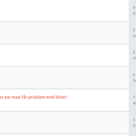
0
2
2
2
5
2
2
2
ans när man får problem med bilen?
7
4
3
2