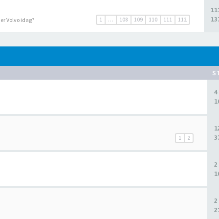
11
13
r er Volvo idag?
1
…
108
109
110
111
112
S
4
1
1
3
1
2
2
1
2
2