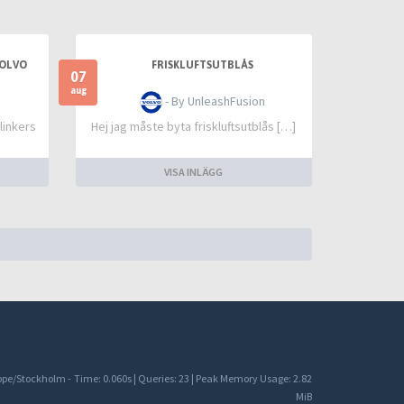
VOLVO
FRISKLUFTSUTBLÅS
07
aug
- By UnleashFusion
linkers
Hej jag måste byta friskluftsutblås […]
VISA INLÄGG
rope/Stockholm -
Time: 0.060s
|
Queries: 23
| Peak Memory Usage: 2.82
MiB