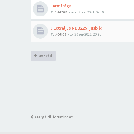
Larmfråga
av
vetten
- sön 07 nov 2021, 09:19
3 Extraljus NBB225 ljusbild.
av
Xotica
- tor 30 sep 2021, 20:20
Ny tråd
Återgå till forumindex