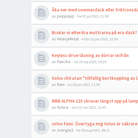
Åka ner med sommardäck eller friktionsd
av
peppepp
- fre 07 jul 2023, 21:58
Brukar ni efterdra muttrarna på era däck?
av
HeavyMetal
- mån 23 jan 2023, 12:56
Keyless drive låsning av dörrar inifrån
av
Panchis
- lör 19 sep 2020, 19:24
Volvo v50 utan "tillfällig bortkoppling a
av
Rain
- tis 24 jan 2023, 11:55
NBB ALPHA 225 skruvar längst upp på lam
av
Xotica
- ons 23 nov 2022, 13:45
volvo Fans: Övertyga mig Volvo är säkrar
av
svergie2
- lör 28 aug 2021, 08:11