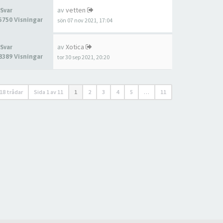
av
vetten
 Svar
5750 Visningar
sön 07 nov 2021, 17:04
av
Xotica
 Svar
8389 Visningar
tor 30 sep 2021, 20:20
18 trådar
Sida
1
av
11
1
2
3
4
5
…
11