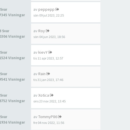
av
peppepp
 Svar
7345 Visningar
sön 09 jul 2023, 22:25
av
Roy
8 Svar
0306 Visningar
sön 04 jun 2023, 18:56
av
kievY
 Svar
1524 Visningar
tis 11 apr 2023, 12:57
av
Rain
 Svar
9541 Visningar
tis 31 jan 2023, 17:46
av
Xotica
 Svar
8752 Visningar
ons 23 nov 2022, 13:45
av
TommyP86
 Svar
1936 Visningar
fre 04 nov 2022, 11:56