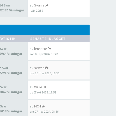
av
Svanis
14 Svar
72396 Visningar
Igår, 20:39
TATISTIK
SENASTE INLÄGGET
av
lennarte
 Svar
0964 Visningar
sön 05 apr 2026, 18:42
av
sewen
2 Svar
7291 Visningar
ons 25 mar 2026, 16:36
av
Willie
 Svar
0847 Visningar
tis 07 okt 2025, 17:59
av
MCH
 Svar
1059 Visningar
ons 27 nov 2024, 08:46