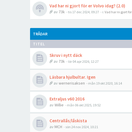
Vad har ni gjort för er Volvo idag? (2.0)
av
73k
- tis 17 dec 2024, 09:27
- i:
Vad har ni gjort fö
TRÅDAR
TITEL
Skruv i nytt däck
av
73k
- lör 04 apr 2026, 12:27
Läsbara hjulbultar. Igen
av
wernerisaksen
- mån 19 okt 2020, 16:14
Extraljus v60 2016
av
Willie
- mån 06 okt 2025, 19:52
Centrallås/låskista
av
MCH
- sön 24 nov 2024, 10:21