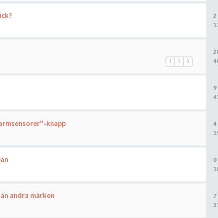
äck?
2
1
2
4
1
2
3
9
4
v larmsensorer"-knapp
4
1
pan
0
1
e än andra märken
7
3