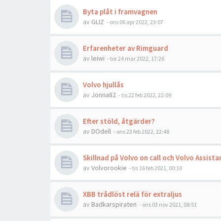
Byta plåt i framvagnen
av
GLIZ
- ons 06 apr 2022, 23:07
Erfarenheter av Rimguard
av
leiwi
- tor 24 mar 2022, 17:26
Volvo hjullås
av
Jonna82
- tis 22 feb 2022, 22:09
Efter stöld, åtgärder?
av
DOdell
- ons 23 feb 2022, 22:48
Skillnad på Volvo on call och Volvo Assist
av
Volvorookie
- tis 16 feb 2021, 00:10
XBB trådlöst relä för extraljus
av
Badkarspiraten
- ons 03 nov 2021, 08:51