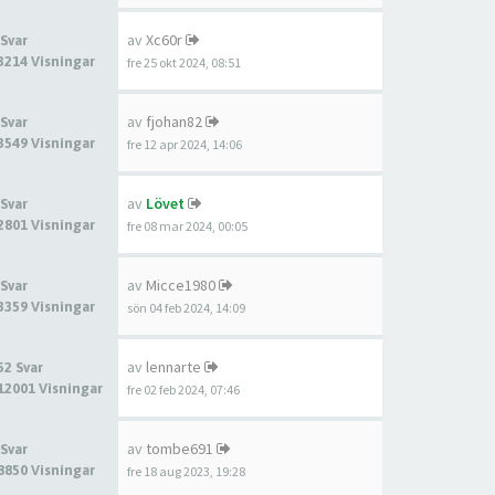
av
Xc60r
 Svar
3214 Visningar
fre 25 okt 2024, 08:51
av
fjohan82
 Svar
3549 Visningar
fre 12 apr 2024, 14:06
av
Lövet
 Svar
2801 Visningar
fre 08 mar 2024, 00:05
av
Micce1980
 Svar
3359 Visningar
sön 04 feb 2024, 14:09
av
lennarte
52 Svar
12001 Visningar
fre 02 feb 2024, 07:46
av
tombe691
 Svar
8850 Visningar
fre 18 aug 2023, 19:28