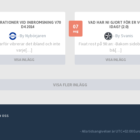
BRATIONER VID INBROMSNING V70
VAD HAR NI GJORT FÖR ER 
07
D4 2014
IDAG? (2.0)
aug
- By Nybörjaren
- By Svanis
rför vibrerar det ibland och inte
Fixat rost på 98:an: -Bakom sidob
varje[…]
b&[…]
VISA INLÄGG
VISA INLÄGG
VISA FLER INLÄGG
a oss
- Alla tidsangivelser är UTC+02:00 Eu