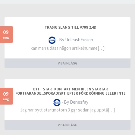
TRASIG SLANG TILL V70N 2,4D
09
aug
- By UnleashFusion
kan man utläsa någon artikelnumme[…]
VISA INLÄGG
BYTT STARTKONTAKT MEN BILEN STARTAR
09
FORTFARANDE...SPORADISKT, EFTER FÖRDRÖJNING ELLER INTE
ALLS
aug
- By Denesfay
Jag har bytt startmotorn 3 ggr sedan jag upptä[…]
VISA INLÄGG