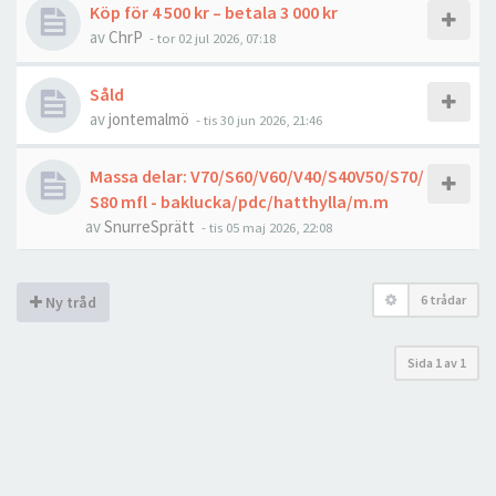
Köp för 4 500 kr – betala 3 000 kr
av
ChrP
- tor 02 jul 2026, 07:18
Såld
av
jontemalmö
- tis 30 jun 2026, 21:46
Massa delar: V70/S60/V60/V40/S40V50/S70/
S80 mfl - baklucka/pdc/hatthylla/m.m
av
SnurreSprätt
- tis 05 maj 2026, 22:08
6 trådar
Ny tråd
Sida
1
av
1