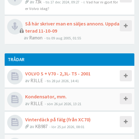
av
73k
- tis 17 dec 2024, 09:27
- i:
Vad har ni gjort för
er Volvo idag?
Så här skriver man en säljes annons. Uppda
terad 11-10-09
av
Ramon
- tis 09 aug 2005, 01:55
TRÅDAR
VOLVO S + V70 - 2,3L- T5 - 2001
av
R3LLE
- tis 28 jul 2026, 14:41
Kondensator, mm.
av
R3LLE
- sön 26 jul 2026, 13:21
Vinterdäck på fälg (från XC70)
av
KB987
- lör 25 jul 2026, 08:01