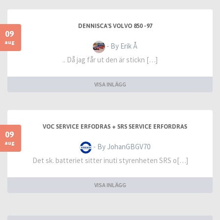
DENNISCA'S VOLVO 850 -97
09
aug
- By Erik Å
.. Då jag får ut den är stickn […]
VISA INLÄGG
VOC SERVICE ERFODRAS + SRS SERVICE ERFORDRAS
09
aug
- By JohanGBGV70
Det sk. batteriet sitter inuti styrenheten SRS o[…]
VISA INLÄGG