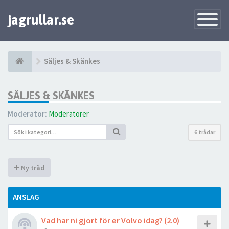
jagrullar.se
Toggle
Navigatio
Säljes & Skänkes
SÄLJES & SKÄNKES
Moderator:
Moderatorer
6 trådar
Ny tråd
ANSLAG
Vad har ni gjort för er Volvo idag? (2.0)