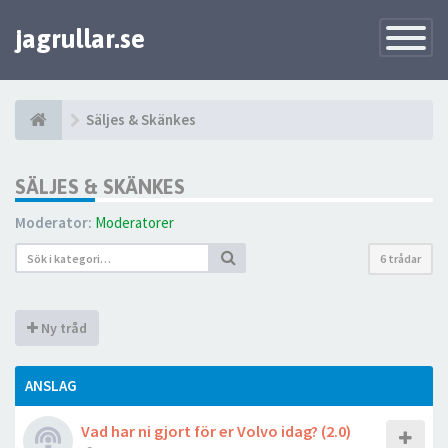
jagrullar.se
Toggle
Navigatio
Säljes & Skänkes
SÄLJES & SKÄNKES
Moderator:
Moderatorer
6 trådar
Ny tråd
ANSLAG
Vad har ni gjort för er Volvo idag? (2.0)