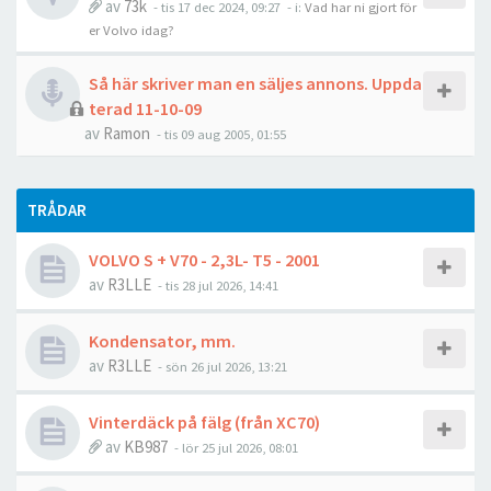
av
73k
- tis 17 dec 2024, 09:27
- i:
Vad har ni gjort för
er Volvo idag?
Så här skriver man en säljes annons. Uppda
terad 11-10-09
av
Ramon
- tis 09 aug 2005, 01:55
TRÅDAR
VOLVO S + V70 - 2,3L- T5 - 2001
av
R3LLE
- tis 28 jul 2026, 14:41
Kondensator, mm.
av
R3LLE
- sön 26 jul 2026, 13:21
Vinterdäck på fälg (från XC70)
av
KB987
- lör 25 jul 2026, 08:01