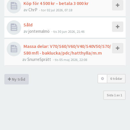
Köp för 4 500 kr – betala 3 000 kr
av
ChrP
- tor 02 jul 2026, 07:18
Såld
av
jontemalmö
- tis 30 jun 2026, 21:46
Massa delar: V70/S60/V60/V40/S40V50/S70/
S80 mfl - baklucka/pdc/hatthylla/m.m
av
SnurreSprätt
- tis 05 maj 2026, 22:08
6 trådar
Ny tråd
Sida
1
av
1