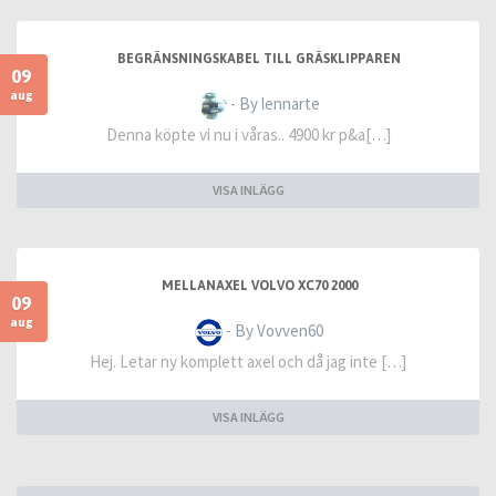
BEGRÄNSNINGSKABEL TILL GRÄSKLIPPAREN
09
aug
- By lennarte
Denna köpte vi nu i våras.. 4900 kr p&a[…]
VISA INLÄGG
MELLANAXEL VOLVO XC70 2000
09
aug
- By Vovven60
Hej. Letar ny komplett axel och då jag inte […]
VISA INLÄGG