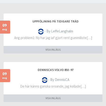
UPPFÖLJNING PÅ TIDIGARE TRÅD
09
aug
- By LeffeLanghalm
Ang problem1: Ny har jag iaf gjort rent gummiliste[…]
VISA INLÄGG
DENNISCA'S VOLVO 850 -97
09
aug
- By DennisCA
De här känns ganska oroande, jag kollade[…]
VISA INLÄGG