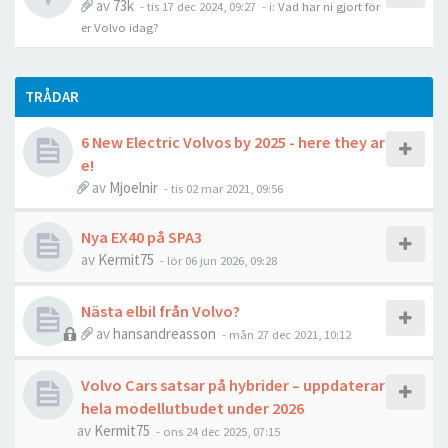
av
73k
- tis 17 dec 2024, 09:27
- i:
Vad har ni gjort för
er Volvo idag?
TRÅDAR
6 New Electric Volvos by 2025 - here they ar
e!
av
Mjoelnir
- tis 02 mar 2021, 09:56
Nya EX40 på SPA3
av
Kermit75
- lör 06 jun 2026, 09:28
Nästa elbil från Volvo?
av
hansandreasson
- mån 27 dec 2021, 10:12
Volvo Cars satsar på hybrider – uppdaterar
hela modellutbudet under 2026
av
Kermit75
- ons 24 dec 2025, 07:15