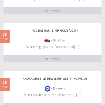
VISA INLÄGG
V70 2013 GÅR I LIMP MODE (LÖST)
08
aug
- By sthlm
Svarar mig själv här. Det var trevä[…]
VISA INLÄGG
ÄNDRA LJUSBILD (HALVLJUS) AKTIVT KURVLJUS
08
aug
- By kievY
Sitter en vit skruv på strålkastaren, […]