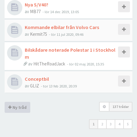
Nya S/V40?
av
MB77
- lör 14 dec 2019, 13:05
Kommande elbilar från Volvo Cars
av
Kermit75
- lör 11 jul 2020, 09:46
Bilskådare noterade Polestar 1 i Stockhol
m
av
HitTheRoadJack
- lör 02 maj 2020, 15:35
Conceptbil
av
GLIZ
- tor 13 feb 2020, 20:39
137 trådar
Ny tråd
1
2
3
4
5