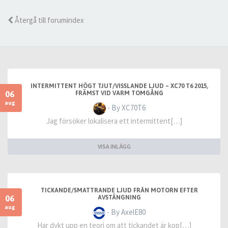
Återgå till forumindex
INTERMITTENT HÖGT TJUT/VISSLANDE LJUD – XC70 T6 2015,
06
FRÄMST VID VARM TOMGÅNG
aug
- By XC70T6
Jag försöker lokalisera ett intermittent[…]
VISA INLÄGG
TICKANDE/SMATTRANDE LJUD FRÅN MOTORN EFTER
06
AVSTÄNGNING
aug
- By AxelE80
Har dykt upp en teori om att tickandet är kop[…]