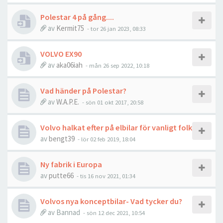
Polestar 4 på gång....
av
Kermit75
- tor 26 jan 2023, 08:33
VOLVO EX90
av
aka06iah
- mån 26 sep 2022, 10:18
Vad händer på Polestar?
av
W.A.P.E.
- sön 01 okt 2017, 20:58
Volvo halkat efter på elbilar för vanligt folk
av
bengt39
- lör 02 feb 2019, 18:04
Ny fabrik i Europa
av
putte66
- tis 16 nov 2021, 01:34
Volvos nya konceptbilar- Vad tycker du?
av
Bannad
- sön 12 dec 2021, 10:54