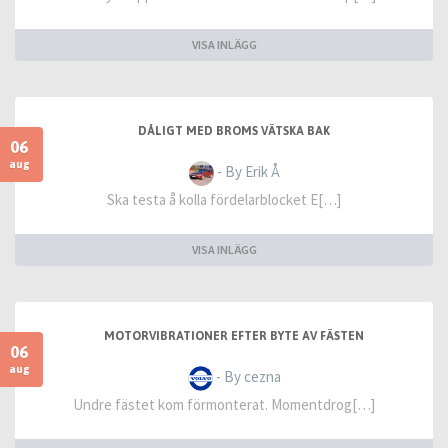
VISA INLÄGG
DÅLIGT MED BROMS VÄTSKA BAK
06
aug
- By Erik Å
Ska testa å kolla fördelarblocket E[…]
VISA INLÄGG
MOTORVIBRATIONER EFTER BYTE AV FÄSTEN
06
aug
- By cezna
Undre fästet kom förmonterat. Momentdrog[…]