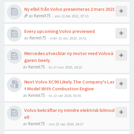
Ny elbil från Volvo presenteras 2 mars 2021
av
Kermit75
- sön 21 feb 2021, 07:15
Every upcoming Volvo previewed
av
Kermit75
- mån 21 dec 2020, 16:51
Mercedes utvecklar ny motor med Volvoä
garen Geely
av
Kermit75
- tis 17 nov 2020, 18:25
Next Volvo XC90 Likely The Company's Las
t Model With Combustion Engine
av
Kermit75
- tis 13 okt 2020, 05:45
Volvo bekräftar ny mindre elektrisk bilmod
ell
av
Kermit75
- ons 23 sep 2020, 18:17