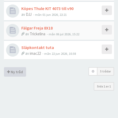
Köpes Thule KIT 4073 till v90
av
DJJ
- mån 01 jun 2026, 22:21
Fälgar Freja 8X18
av
Trickelina
- mån 06 jul 2026, 15:22
Släpkontakt tuta
av
imac22
- mån 22 jun 2026, 10:38
5 trådar
Ny tråd
Sida
1
av
1