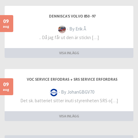
DENNISCA'S VOLVO 850 -97
09
aug
- By Erik Å
.. Då jag får ut den är stickn […]
VISA INLÄGG
VOC SERVICE ERFODRAS + SRS SERVICE ERFORDRAS
09
aug
- By JohanGBGV70
Det sk. batteriet sitter inuti styrenheten SRS o[…]
VISA INLÄGG