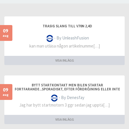
TRASIG SLANG TILL V70N 2,4D
09
aug
- By UnleashFusion
kan man utläsa någon artikelnumme[…]
VISA INLÄGG
BYTT STARTKONTAKT MEN BILEN STARTAR
09
FORTFARANDE...SPORADISKT, EFTER FÖRDRÖJNING ELLER INTE
ALLS
aug
- By Denesfay
Jag har bytt startmotorn 3 ggr sedan jag upptä[…]
VISA INLÄGG