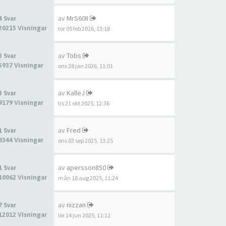
av
MrS60II
4 Svar
20215 Visningar
tor 05 feb 2026, 13:18
av
Tobs
3 Svar
5937 Visningar
ons 28 jan 2026, 11:01
av
KalleJ
3 Svar
9179 Visningar
tis 21 okt 2025, 12:36
av
Fred
1 Svar
8344 Visningar
ons 03 sep 2025, 13:25
av
apersson850
1 Svar
10062 Visningar
mån 18 aug 2025, 11:24
av
nizzan
7 Svar
12012 Visningar
lör 14 jun 2025, 11:11