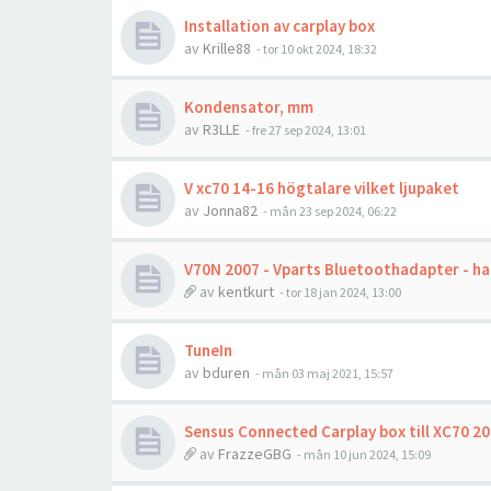
Installation av carplay box
av
Krille88
- tor 10 okt 2024, 18:32
Kondensator, mm
av
R3LLE
- fre 27 sep 2024, 13:01
V xc70 14-16 högtalare vilket ljupaket
av
Jonna82
- mån 23 sep 2024, 06:22
V70N 2007 - Vparts Bluetoothadapter - ha
av
kentkurt
- tor 18 jan 2024, 13:00
TuneIn
av
bduren
- mån 03 maj 2021, 15:57
Sensus Connected Carplay box till XC70 2
av
FrazzeGBG
- mån 10 jun 2024, 15:09