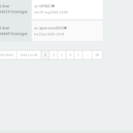
av
Ulf965
1 Svar
14529 Visningar
ons 07 aug 2024, 15:58
av
apersson850
1 Svar
14669 Visningar
tor 25 jul 2024, 20:54
29 trådar
Sida
1
av
85
1
2
3
4
5
…
85