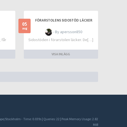
FÖRARSTOLENS SIDOSTÖD LÄCKER
05
aug
- By apersson850
 får
Sidostöden i förarstolen läcker. De[…]
VISA INLÄGG
rope/Stockholm -
Time: 0.039s
|
Queries: 22
| Peak Memory Usage: 2.82
MiB