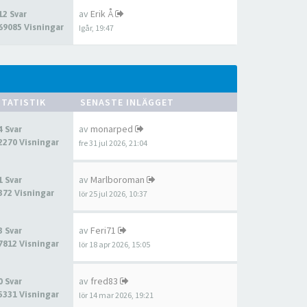
av
Erik Å
12 Svar
69085 Visningar
Igår, 19:47
STATISTIK
SENASTE INLÄGGET
av
monarped
4 Svar
2270 Visningar
fre 31 jul 2026, 21:04
av
Marlboroman
1 Svar
372 Visningar
lör 25 jul 2026, 10:37
av
Feri71
3 Svar
7812 Visningar
lör 18 apr 2026, 15:05
av
fred83
0 Svar
5331 Visningar
lör 14 mar 2026, 19:21