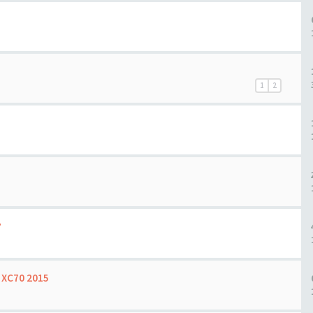
1
2
?
l XC70 2015