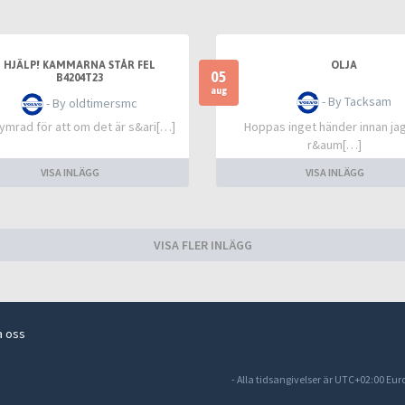
HJÄLP! KAMMARNA STÅR FEL
OLJA
05
B4204T23
aug
- By Tacksam
- By oldtimersmc
ymrad för att om det är s&ari[…]
Hoppas inget händer innan jag
r&aum[…]
VISA INLÄGG
VISA INLÄGG
VISA FLER INLÄGG
a oss
- Alla tidsangivelser är UTC+02:00 Eu