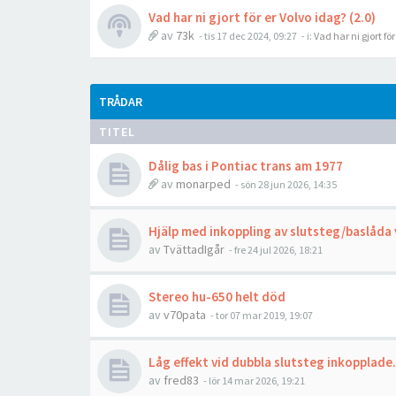
Vad har ni gjort för er Volvo idag? (2.0)
av
73k
- tis 17 dec 2024, 09:27
- i:
Vad har ni gjort fö
TRÅDAR
TITEL
Dålig bas i Pontiac trans am 1977
av
monarped
- sön 28 jun 2026, 14:35
Hjälp med inkoppling av slutsteg/baslåda
av
TvättadIgår
- fre 24 jul 2026, 18:21
Stereo hu-650 helt död
av
v70pata
- tor 07 mar 2019, 19:07
Låg effekt vid dubbla slutsteg inkopplade.
av
fred83
- lör 14 mar 2026, 19:21