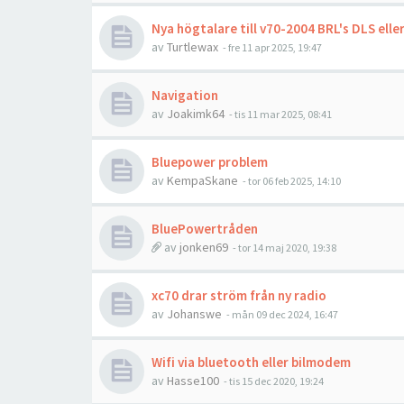
Nya högtalare till v70-2004 BRL's DLS elle
av
Turtlewax
- fre 11 apr 2025, 19:47
Navigation
av
Joakimk64
- tis 11 mar 2025, 08:41
Bluepower problem
av
KempaSkane
- tor 06 feb 2025, 14:10
BluePowertråden
av
jonken69
- tor 14 maj 2020, 19:38
xc70 drar ström från ny radio
av
Johanswe
- mån 09 dec 2024, 16:47
Wifi via bluetooth eller bilmodem
av
Hasse100
- tis 15 dec 2020, 19:24