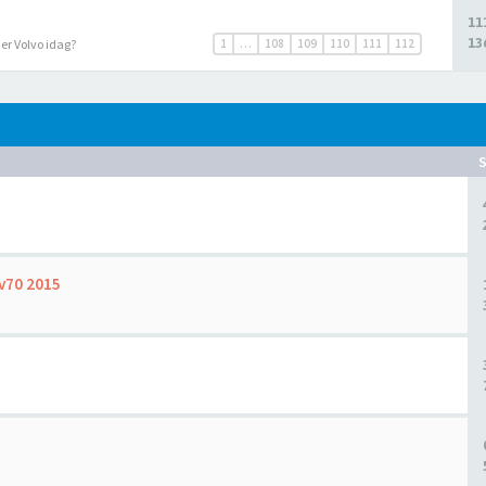
11
13
r er Volvo idag?
1
…
108
109
110
111
112
 v70 2015