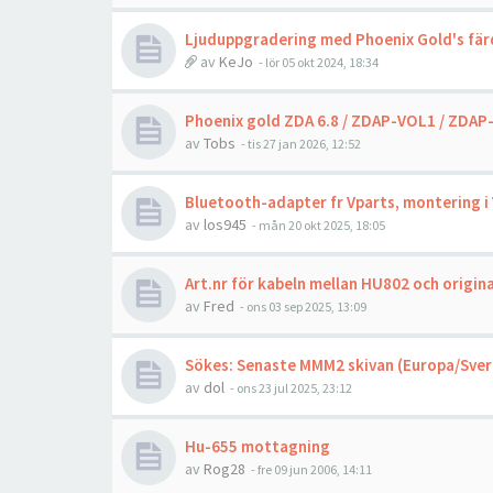
Ljuduppgradering med Phoenix Gold's färd
av
KeJo
- lör 05 okt 2024, 18:34
Phoenix gold ZDA 6.8 / ZDAP-VOL1 / ZDAP-
av
Tobs
- tis 27 jan 2026, 12:52
Bluetooth-adapter fr Vparts, montering i
av
los945
- mån 20 okt 2025, 18:05
Art.nr för kabeln mellan HU802 och origina
av
Fred
- ons 03 sep 2025, 13:09
Sökes: Senaste MMM2 skivan (Europa/Sver
av
dol
- ons 23 jul 2025, 23:12
Hu-655 mottagning
av
Rog28
- fre 09 jun 2006, 14:11