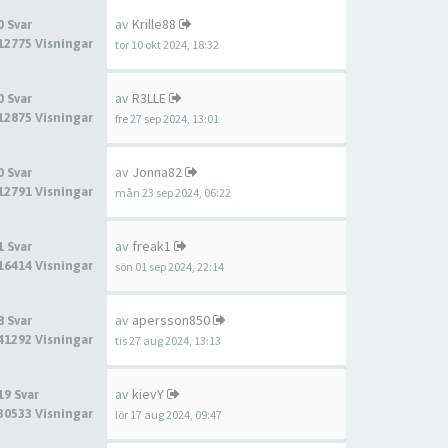
av
Krille88
0 Svar
12775 Visningar
tor 10 okt 2024, 18:32
av
R3LLE
0 Svar
12875 Visningar
fre 27 sep 2024, 13:01
av
Jonna82
0 Svar
12791 Visningar
mån 23 sep 2024, 06:22
av
freak1
1 Svar
16414 Visningar
sön 01 sep 2024, 22:14
av
apersson850
8 Svar
41292 Visningar
tis 27 aug 2024, 13:13
av
kievY
19 Svar
30533 Visningar
lör 17 aug 2024, 09:47