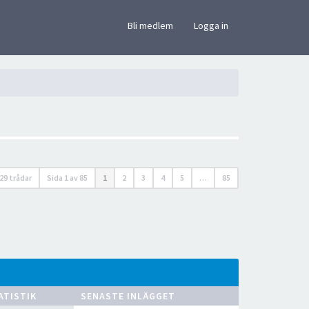
×
Bli medlem
Logga in
29 trådar
Sida
1
av
85
1
2
3
4
5
…
85
ATISTIK
SENASTE INLÄGGET