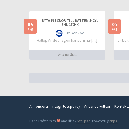
BYTA FLEXRÖR TILL KATTEN 5-CYL
06
05
2.4L 170HK
aug
aug
- By KenZoo
Halloj, Är det någon här som har[…]
är bek
VISA INLÄGG
Annonsera
Integritetspolicy
Användarvillkor
Kontakt
HandCrafted With
and
av
SiteSplat
- Powered By
phpBB