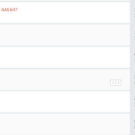
r GAS kit?
1
2