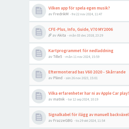
Vilken app för spela egen musik?
av
FredrikM
- fre 22 nov 2024, 11:47
CFE-Plus, Info, Guide, V70 MY2006
av
Akita
- mån 03 dec 2018, 23:29
Kartprogrammet för nedladdning
av
Tille5
- mån 11 nov 2024, 15:59
Eftermonterad bas V60 2020 - Skårrande
av
Pliind
- sön 26 nov 2023, 15:01
Vilka erfarenheter har ni av Apple Car play
av
matnik
- tor 12 sep 2024, 10:19
Signalkabel för ilägg av manuell backväxe
av
FrazzeGBG
- tis 29 okt 2024, 11:54