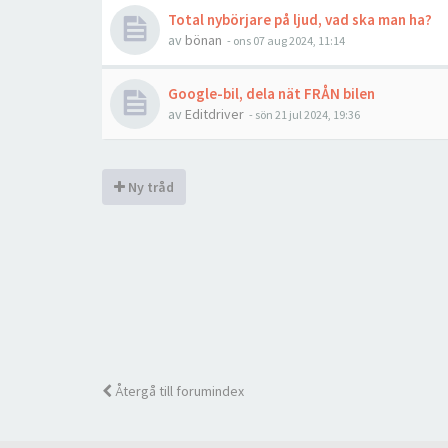
Total nybörjare på ljud, vad ska man ha?
av
bönan
- ons 07 aug 2024, 11:14
Google-bil, dela nät FRÅN bilen
av
Editdriver
- sön 21 jul 2024, 19:36
Ny tråd
Återgå till forumindex