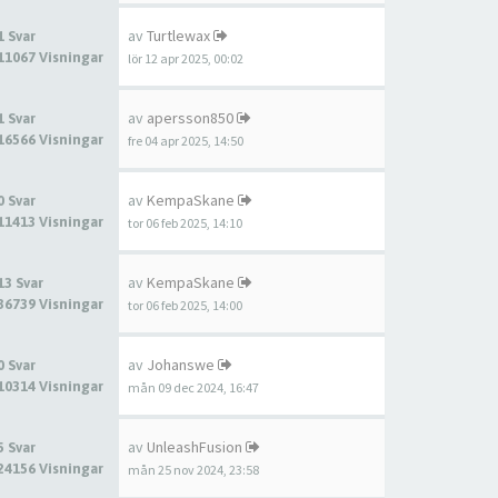
av
Turtlewax
1 Svar
11067 Visningar
lör 12 apr 2025, 00:02
av
apersson850
1 Svar
16566 Visningar
fre 04 apr 2025, 14:50
av
KempaSkane
0 Svar
11413 Visningar
tor 06 feb 2025, 14:10
av
KempaSkane
13 Svar
36739 Visningar
tor 06 feb 2025, 14:00
av
Johanswe
0 Svar
10314 Visningar
mån 09 dec 2024, 16:47
av
UnleashFusion
5 Svar
24156 Visningar
mån 25 nov 2024, 23:58