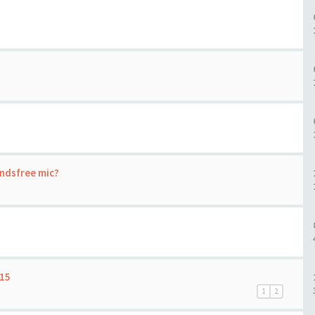
ndsfree mic?
015
1
2