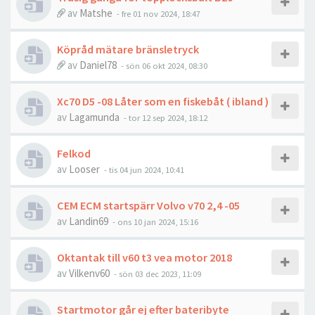
av
Matshe
- fre 01 nov 2024, 18:47
Köpråd mätare bränsletryck
av
Daniel78
- sön 06 okt 2024, 08:30
Xc70 D5 -08 Låter som en fiskebåt ( ibland )
av
Lagamunda
- tor 12 sep 2024, 18:12
Felkod
av
Looser
- tis 04 jun 2024, 10:41
CEM ECM startspärr Volvo v70 2,4 -05
av
Landin69
- ons 10 jan 2024, 15:16
Oktantak till v60 t3 vea motor 2018
av
Vilkenv60
- sön 03 dec 2023, 11:09
Startmotor går ej efter bateribyte