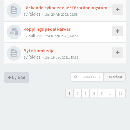
Läckande cylinder eller förbränningsrum.
av
Rådlös
- sön 20 feb 2022, 22:58
Kopplings pedal kärvar
av
Sölta55
- tor 03 feb 2022, 14:28
Byte kamkedja
av
Rådlös
- sön 19 dec 2021, 13:38
Sida
1
av
12
349 trådar
Ny tråd
1
2
3
4
5
…
12