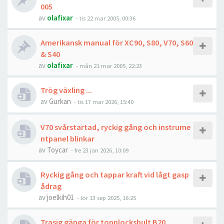
005
av
olafixar
- tis 22 mar 2005, 00:36
Amerikansk manual för XC90, S80, V70, S60
& S40
av
olafixar
- mån 21 mar 2005, 22:23
Trög växling ...
av
Gurkan
- tis 17 mar 2026, 15:40
V70 svårstartad, ryckig gång och instrume
ntpanel blinkar
av
Toycar
- fre 23 jan 2026, 10:09
Ryckig gång och tappar kraft vid lågt gasp
ådrag
av
joelkih01
- lör 13 sep 2025, 16:25
Trasig gänga för topplocksbult B20