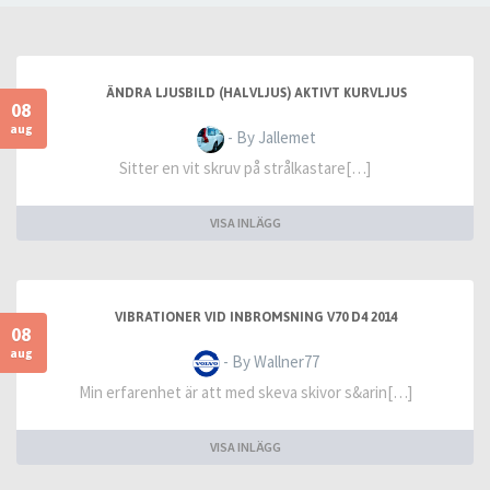
ÄNDRA LJUSBILD (HALVLJUS) AKTIVT KURVLJUS
08
aug
- By Jallemet
Sitter en vit skruv på strålkastare[…]
VISA INLÄGG
VIBRATIONER VID INBROMSNING V70 D4 2014
08
aug
- By Wallner77
Min erfarenhet är att med skeva skivor s&arin[…]
VISA INLÄGG