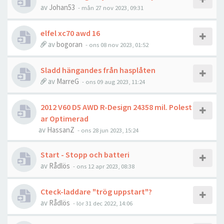
av
Johan53
- mån 27 nov 2023, 09:31
elfel xc70 awd 16
av
bogoran
- ons 08 nov 2023, 01:52
Sladd hängandes från hasplåten
av
MarreG
- ons 09 aug 2023, 11:24
2012 V60 D5 AWD R-Design 24358 mil. Polest
ar Optimerad
av
HassanZ
- ons 28 jun 2023, 15:24
Start - Stopp och batteri
av
Rådlös
- ons 12 apr 2023, 08:38
Cteck-laddare "trög uppstart"?
av
Rådlös
- lör 31 dec 2022, 14:06