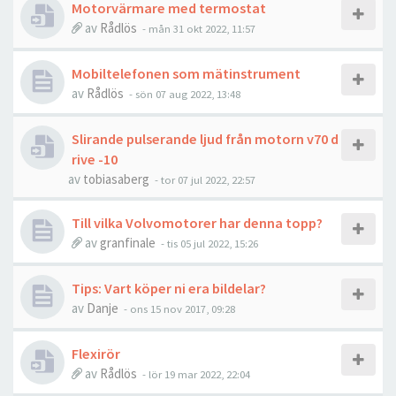
Motorvärmare med termostat
av
Rådlös
- mån 31 okt 2022, 11:57
Mobiltelefonen som mätinstrument
av
Rådlös
- sön 07 aug 2022, 13:48
Slirande pulserande ljud från motorn v70 d
rive -10
av
tobiasaberg
- tor 07 jul 2022, 22:57
Till vilka Volvomotorer har denna topp?
av
granfinale
- tis 05 jul 2022, 15:26
Tips: Vart köper ni era bildelar?
av
Danje
- ons 15 nov 2017, 09:28
Flexirör
av
Rådlös
- lör 19 mar 2022, 22:04