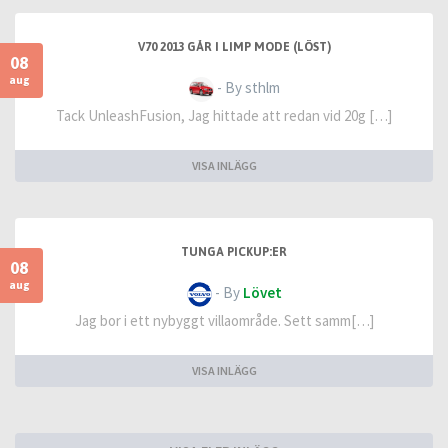
V70 2013 GÅR I LIMP MODE (LÖST)
08
aug
- By sthlm
Tack UnleashFusion, Jag hittade att redan vid 20g […]
VISA INLÄGG
TUNGA PICKUP:ER
08
aug
- By
Lövet
Jag bor i ett nybyggt villaområde. Sett samm[…]
VISA INLÄGG