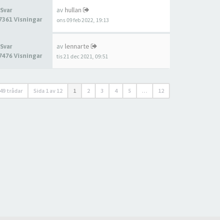
av
hullan
 Svar
7361 Visningar
ons 09 feb 2022, 19:13
av
lennarte
 Svar
7476 Visningar
tis 21 dec 2021, 09:51
49 trådar
Sida
1
av
12
1
2
3
4
5
…
12