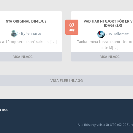
NYA ORIGINAL DIMLJUS
VAD HAR NI GJORT FÖR ER 
07
IDAG? (2.0)
aug
- By lennarte
- By Jallemet
u att "bogserluckan" saknas..[…]
Tankat mina fossila kamrater o
inte lå[…]
VISA INLÄGG
VISA INLÄGG
VISA FLER INLÄGG
a oss
- Alla tidsangivelser är UTC+02:00 Eu