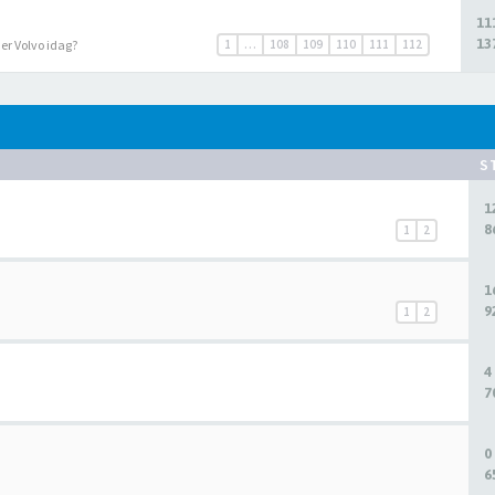
11
13
r er Volvo idag?
1
…
108
109
110
111
112
S
1
8
1
2
1
9
1
2
4
7
0
6