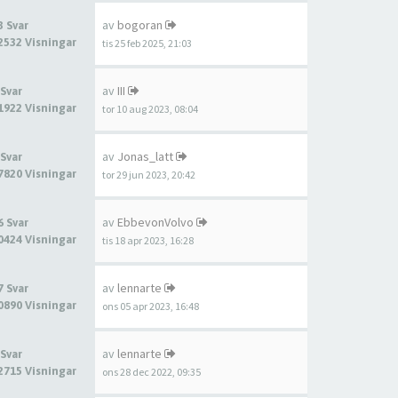
av
bogoran
3 Svar
2532 Visningar
tis 25 feb 2025, 21:03
av
III
 Svar
1922 Visningar
tor 10 aug 2023, 08:04
av
Jonas_latt
 Svar
7820 Visningar
tor 29 jun 2023, 20:42
av
EbbevonVolvo
6 Svar
0424 Visningar
tis 18 apr 2023, 16:28
av
lennarte
7 Svar
0890 Visningar
ons 05 apr 2023, 16:48
av
lennarte
 Svar
2715 Visningar
ons 28 dec 2022, 09:35