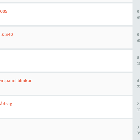
2005
0
6
0 & S40
0
6
8
1
ntpanel blinkar
4
7
pådrag
2
1
3
3