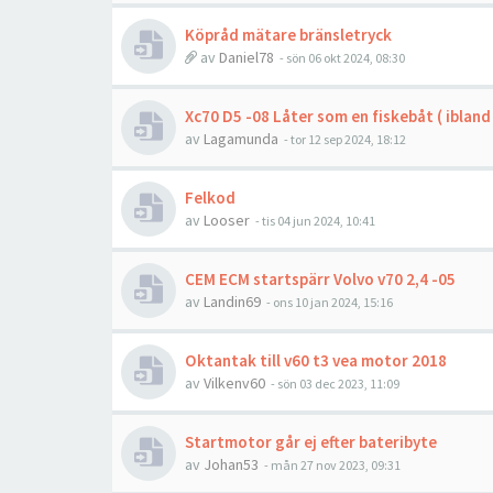
Köpråd mätare bränsletryck
av
Daniel78
- sön 06 okt 2024, 08:30
Xc70 D5 -08 Låter som en fiskebåt ( ibland 
av
Lagamunda
- tor 12 sep 2024, 18:12
Felkod
av
Looser
- tis 04 jun 2024, 10:41
CEM ECM startspärr Volvo v70 2,4 -05
av
Landin69
- ons 10 jan 2024, 15:16
Oktantak till v60 t3 vea motor 2018
av
Vilkenv60
- sön 03 dec 2023, 11:09
Startmotor går ej efter bateribyte
av
Johan53
- mån 27 nov 2023, 09:31