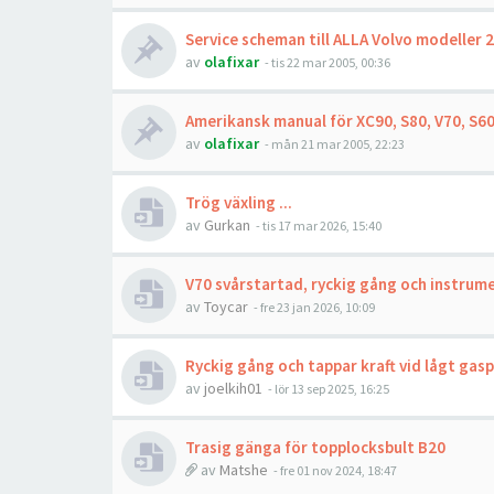
Service scheman till ALLA Volvo modeller 
av
olafixar
- tis 22 mar 2005, 00:36
Amerikansk manual för XC90, S80, V70, S6
av
olafixar
- mån 21 mar 2005, 22:23
Trög växling ...
av
Gurkan
- tis 17 mar 2026, 15:40
V70 svårstartad, ryckig gång och instrume
av
Toycar
- fre 23 jan 2026, 10:09
Ryckig gång och tappar kraft vid lågt gas
av
joelkih01
- lör 13 sep 2025, 16:25
Trasig gänga för topplocksbult B20
av
Matshe
- fre 01 nov 2024, 18:47