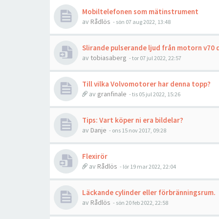
Mobiltelefonen som mätinstrument
av
Rådlös
- sön 07 aug 2022, 13:48
Slirande pulserande ljud från motorn v70 d
av
tobiasaberg
- tor 07 jul 2022, 22:57
Till vilka Volvomotorer har denna topp?
av
granfinale
- tis 05 jul 2022, 15:26
Tips: Vart köper ni era bildelar?
av
Danje
- ons 15 nov 2017, 09:28
Flexirör
av
Rådlös
- lör 19 mar 2022, 22:04
Läckande cylinder eller förbränningsrum.
av
Rådlös
- sön 20 feb 2022, 22:58