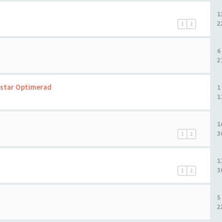
1
2
1
2
6
2
estar Optimerad
1
1
1
3
1
2
1
3
1
2
5
2