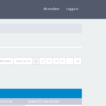
×
Bli medlem
Logga in
49 trådar
Sida
1
av
12
1
2
3
4
5
…
12
ATISTIK
SENASTE INLÄGGET