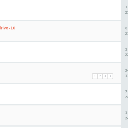
1
2
rive -10
0
2
1
2
3
1
1
2
3
4
7
2
1
2