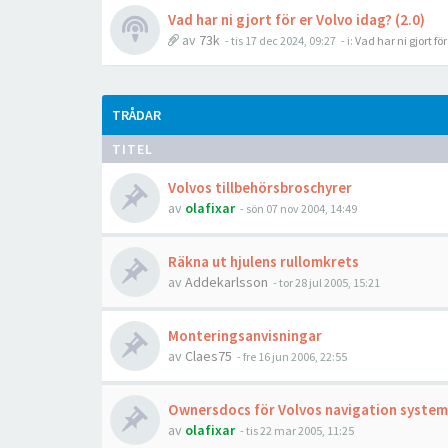
Vad har ni gjort för er Volvo idag? (2.0)
av
73k
- tis 17 dec 2024, 09:27
- i:
Vad har ni gjort fö
TRÅDAR
TITEL
Volvos tillbehörsbroschyrer
av
olafixar
- sön 07 nov 2004, 14:49
Räkna ut hjulens rullomkrets
av
Addekarlsson
- tor 28 jul 2005, 15:21
Monteringsanvisningar
av
Claes75
- fre 16 jun 2006, 22:55
Ownersdocs för Volvos navigation system
av
olafixar
- tis 22 mar 2005, 11:25