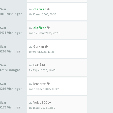
av
olafixar
 Svar
8018 Visningar
tis 22 mar 2005, 00:36
av
olafixar
 Svar
5428 Visningar
mån 21 mar 2005, 22:23
av
Gurkan
 Svar
5205 Visningar
tor 02 jul 2026, 13:23
av
Erik Å
 Svar
375 Visningar
fre 23 jan 2026, 16:45
av
lennarte
 Svar
3292 Visningar
mån 08 dec 2025, 06:42
av
VolvoB20
 Svar
5176 Visningar
tis 15 apr 2025, 16:30