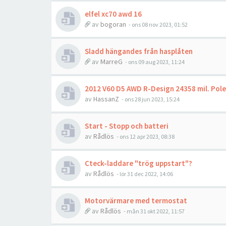
elfel xc70 awd 16
av
bogoran
- ons 08 nov 2023, 01:52
Sladd hängandes från hasplåten
av
MarreG
- ons 09 aug 2023, 11:24
2012 V60 D5 AWD R-Design 24358 mil. Pol
av
HassanZ
- ons 28 jun 2023, 15:24
Start - Stopp och batteri
av
Rådlös
- ons 12 apr 2023, 08:38
Cteck-laddare "trög uppstart"?
av
Rådlös
- lör 31 dec 2022, 14:06
Motorvärmare med termostat
av
Rådlös
- mån 31 okt 2022, 11:57