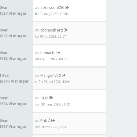
av
apersson850
 Svar
1027 Visningar
fre 12 aug 2022, 19:50
av
tobiasaberg
 Svar
1507 Visningar
tor 07 jul 2022, 22:57
av
lennarte
 Svar
2481 Visningar
ons 06 jul 2022, 08:33
av
ManganV70
4 Svar
12973 Visningar
mån 06 jun 2022, 12:44
av
GLIZ
 Svar
6894 Visningar
sön 20 mar 2022, 21:42
av
Erik Å
 Svar
4867 Visningar
sön 20 feb 2022, 23:37