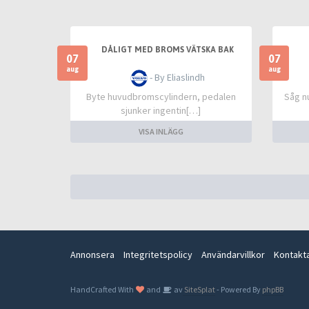
DÅLIGT MED BROMS VÄTSKA BAK
07
07
aug
aug
- By Eliaslindh
Byte huvudbromscylindern, pedalen
Såg n
sjunker ingentin[…]
VISA INLÄGG
Annonsera
Integritetspolicy
Användarvillkor
Kontakt
HandCrafted With
and
av
SiteSplat
- Powered By
phpBB