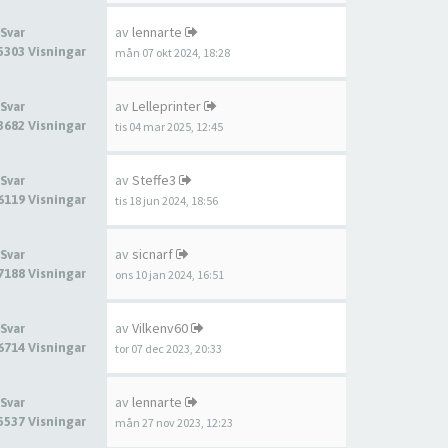
av
lennarte
 Svar
5303 Visningar
mån 07 okt 2024, 18:28
av
Lelleprinter
 Svar
3682 Visningar
tis 04 mar 2025, 12:45
av
Steffe3
 Svar
6119 Visningar
tis 18 jun 2024, 18:56
av
sicnarf
 Svar
7188 Visningar
ons 10 jan 2024, 16:51
av
Vilkenv60
 Svar
6714 Visningar
tor 07 dec 2023, 20:33
av
lennarte
 Svar
5537 Visningar
mån 27 nov 2023, 12:23