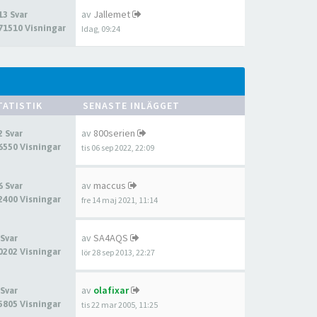
av
Jallemet
13 Svar
71510 Visningar
Idag, 09:24
TATISTIK
SENASTE INLÄGGET
av
800serien
2 Svar
6550 Visningar
tis 06 sep 2022, 22:09
av
maccus
6 Svar
2400 Visningar
fre 14 maj 2021, 11:14
av
SA4AQS
 Svar
0202 Visningar
lör 28 sep 2013, 22:27
av
olafixar
 Svar
5805 Visningar
tis 22 mar 2005, 11:25