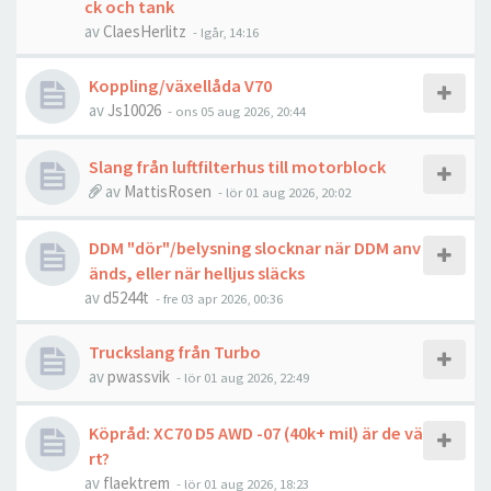
ck och tank
av
ClaesHerlitz
- Igår, 14:16
Koppling/växellåda V70
av
Js10026
- ons 05 aug 2026, 20:44
Slang från luftfilterhus till motorblock
av
MattisRosen
- lör 01 aug 2026, 20:02
DDM "dör"/belysning slocknar när DDM anv
änds, eller när helljus släcks
av
d5244t
- fre 03 apr 2026, 00:36
Truckslang från Turbo
av
pwassvik
- lör 01 aug 2026, 22:49
Köpråd: XC70 D5 AWD -07 (40k+ mil) är de vä
rt?
av
flaektrem
- lör 01 aug 2026, 18:23