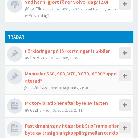
Vad har ni gjort för er Volvo idag? (2.0)
av
73k
- tis 17 dec 2024, 09:27
- i:
Vad har ni gjort för
er Volvo idag?
TRÅDAR
Förklaringar på förkortningar i P2-bilar
av
Fred
- tor 18 dec 2008, 16:25
Manualer S60, S80, V70, XC70, XC90 *uppd
aterad*
av
Whisky
- sön 28 aug 2005, 21:28
Motorvibrationer efter byte av fästen
av
cezna
- sön 02 aug 2026, 23:11
Fast dragning av höger bak SubFrame efter
byte av trasig slangkoppling mellan tanklo