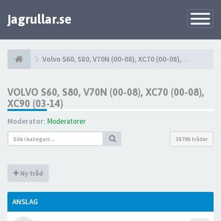
jagrullar.se
Toggle
Navigatio
Volvo S60, S80, V70N (00-08), XC70 (00-08), XC90 (03-14)
VOLVO S60, S80, V70N (00-08), XC70 (00-08),
XC90 (03-14)
Moderator:
Moderatorer
36796 trådar
Ny tråd
ANSLAG