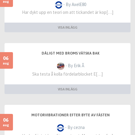
aug
- By AxelE80
Har dykt upp en teori om att tickandet är kop[…]
VISA INLÄGG
DÅLIGT MED BROMS VÄTSKA BAK
06
aug
- By Erik Å
Ska testa å kolla fördelarblocket E[…]
VISA INLÄGG
MOTORVIBRATIONER EFTER BYTE AV FÄSTEN
06
aug
- By cezna