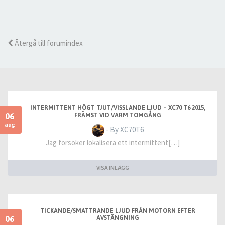
Återgå till forumindex
INTERMITTENT HÖGT TJUT/VISSLANDE LJUD – XC70 T6 2015,
06
FRÄMST VID VARM TOMGÅNG
aug
- By XC70T6
Jag försöker lokalisera ett intermittent[…]
VISA INLÄGG
TICKANDE/SMATTRANDE LJUD FRÅN MOTORN EFTER
06
AVSTÄNGNING