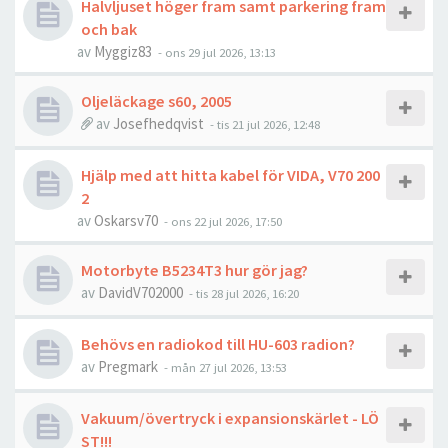
Halvljuset höger fram samt parkering fram
och bak
av
Myggiz83
- ons 29 jul 2026, 13:13
Oljeläckage s60, 2005
av
Josefhedqvist
- tis 21 jul 2026, 12:48
Hjälp med att hitta kabel för VIDA, V70 200
2
av
Oskarsv70
- ons 22 jul 2026, 17:50
Motorbyte B5234T3 hur gör jag?
av
DavidV702000
- tis 28 jul 2026, 16:20
Behövs en radiokod till HU-603 radion?
av
Pregmark
- mån 27 jul 2026, 13:53
Vakuum/övertryck i expansionskärlet - LÖ
ST!!!