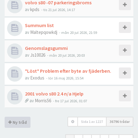
volvo s80 -07 parkeringsbroms
av
kpds
- tis 21 jul 2026, 14:17
Summum list
av
Maltepqowkdj
- mån 20 jul 2026, 21:59
Genomslagsgummi
av
Js10026
- mån 20 jul 2026, 20:03
*Löst* Problem efter byte av fjäderben.
av
Exodus
- lör 16 maj 2026, 15:54
2001 volvo s80 2.4 n/a Hjelp
av
Morris56
- fre 17 jul 2026, 01:07
Sida
1
av
1227
36796 trådar
Ny tråd