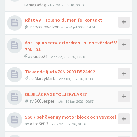
av
magadog
- tor 28 jan 2010, 00:52
Rätt VVT solenoid, men fel kontakt
av
ryssvevolvon
- fre 24 jul 2026, 14:51
Anti-spinn serv. erfordras - bilen tvärdör! V
70N -04
av
Gute24
- ons 22 jul 2026, 18:58
Tickande ljud V70N 2003 B5244S2
av
MarkyMark
- ons 08 jul 2026, 00:13
OLJELÄCKAGE ?OLJEKYLARE?
av
S60Jesper
- sön 10 jan 2021, 00:57
S60R behöver ny motor block och vevaxel
av
ottoS60R
- ons 22 jul 2026, 01:16