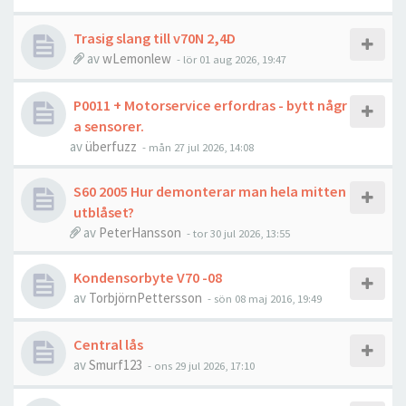
Trasig slang till v70N 2,4D
av
wLemonlew
- lör 01 aug 2026, 19:47
P0011 + Motorservice erfordras - bytt någr
a sensorer.
av
überfuzz
- mån 27 jul 2026, 14:08
S60 2005 Hur demonterar man hela mitten
utblåset?
av
PeterHansson
- tor 30 jul 2026, 13:55
Kondensorbyte V70 -08
av
TorbjörnPettersson
- sön 08 maj 2016, 19:49
Central lås
av
Smurf123
- ons 29 jul 2026, 17:10