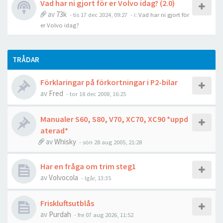
Vad har ni gjort för er Volvo idag? (2.0)
av
73k
- tis 17 dec 2024, 09:27
- i:
Vad har ni gjort för
er Volvo idag?
TRÅDAR
Förklaringar på förkortningar i P2-bilar
av
Fred
- tor 18 dec 2008, 16:25
Manualer S60, S80, V70, XC70, XC90 *uppd
aterad*
av
Whisky
- sön 28 aug 2005, 21:28
Har en fråga om trim steg1
av
Volvocola
- Igår, 13:35
Friskluftsutblås
av
Purdah
- fre 07 aug 2026, 11:52