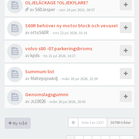
OLJELÄCKAGE ?OLJEKYLARE?
av
S60Jesper
- sön 10 jan 2021, 00:57
S60R behöver ny motor block och vevaxel
av
ottoS60R
- ons 22 jul 2026, 01:16
volvo s80 -07 parkeringsbroms
av
kpds
- tis 21 jul 2026, 14:17
Summum list
av
Maltepqowkdj
- mån 20 jul 2026, 21:59
Genomslagsgummi
av
Js10026
- mån 20 jul 2026, 20:03
Sida
1
av
1227
36798 trådar
Ny tråd