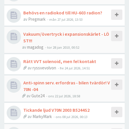
Behövs en radiokod till HU-603 radion?
av
Pregmark
- mån 27 jul 2026, 13:53
Vakuum/övertryck i expansionskärlet - LÖ
ST!!!
av
magadog
- tor 28 jan 2010, 00:52
Rätt VVT solenoid, men fel kontakt
av
ryssvevolvon
- fre 24 jul 2026, 14:51
Anti-spinn serv. erfordras - bilen tvärdör! V
70N -04
av
Gute24
- ons 22 jul 2026, 18:58
Tickande ljud V70N 2003 B5244S2
av
MarkyMark
- ons 08 jul 2026, 00:13