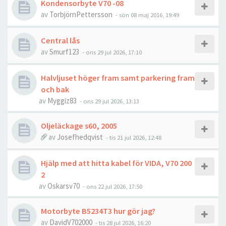
Kondensorbyte V70 -08
av
TorbjörnPettersson
- sön 08 maj 2016, 19:49
Central lås
av
Smurf123
- ons 29 jul 2026, 17:10
Halvljuset höger fram samt parkering fram
och bak
av
Myggiz83
- ons 29 jul 2026, 13:13
Oljeläckage s60, 2005
av
Josefhedqvist
- tis 21 jul 2026, 12:48
Hjälp med att hitta kabel för VIDA, V70 200
2
av
Oskarsv70
- ons 22 jul 2026, 17:50
Motorbyte B5234T3 hur gör jag?
av
DavidV702000
- tis 28 jul 2026, 16:20