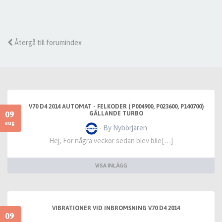
Återgå till forumindex
V70 D4 2014 AUTOMAT - FELKODER ( P004900, P023600, P140700)
09
GÄLLANDE TURBO
aug
- By Nybörjaren
Hej, För några veckor sedan blev bile[…]
VISA INLÄGG
VIBRATIONER VID INBROMSNING V70 D4 2014
09