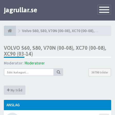
jagrullar.se
Toggle
Navigatio
Volvo S60, S80, V70N (00-08), XC70 (00-08), XC90 (03-14)
VOLVO S60, S80, V70N (00-08), XC70 (00-08),
XC90 (03-14)
Moderator:
Moderatorer
36798 trådar
Ny tråd
ANSLAG