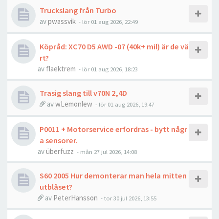
Truckslang från Turbo
av
pwassvik
- lör 01 aug 2026, 22:49
Köpråd: XC70 D5 AWD -07 (40k+ mil) är de vä
rt?
av
flaektrem
- lör 01 aug 2026, 18:23
Trasig slang till v70N 2,4D
av
wLemonlew
- lör 01 aug 2026, 19:47
P0011 + Motorservice erfordras - bytt någr
a sensorer.
av
überfuzz
- mån 27 jul 2026, 14:08
S60 2005 Hur demonterar man hela mitten
utblåset?
av
PeterHansson
- tor 30 jul 2026, 13:55