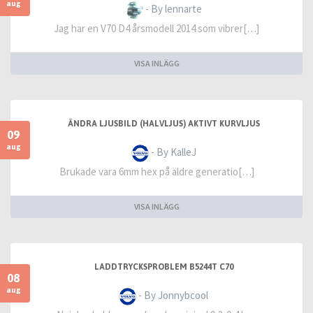
aug
- By lennarte
Jag har en V70 D4 årsmodell 2014 som vibrer[…]
VISA INLÄGG
ÄNDRA LJUSBILD (HALVLJUS) AKTIVT KURVLJUS
09
aug
- By KalleJ
Brukade vara 6mm hex på äldre generatio[…]
VISA INLÄGG
LADDTRYCKSPROBLEM B5244T C70
08
aug
- By Jonnybcool