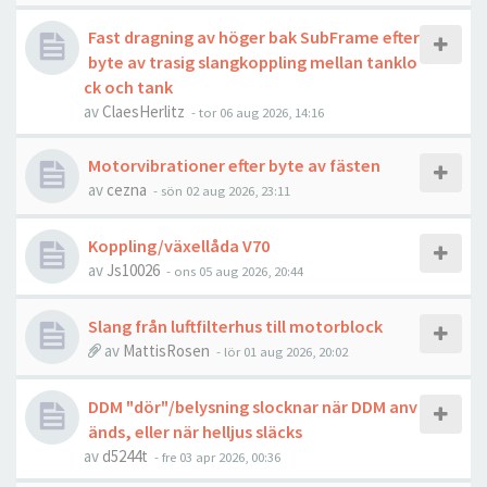
Fast dragning av höger bak SubFrame efter
byte av trasig slangkoppling mellan tanklo
ck och tank
av
ClaesHerlitz
- tor 06 aug 2026, 14:16
Motorvibrationer efter byte av fästen
av
cezna
- sön 02 aug 2026, 23:11
Koppling/växellåda V70
av
Js10026
- ons 05 aug 2026, 20:44
Slang från luftfilterhus till motorblock
av
MattisRosen
- lör 01 aug 2026, 20:02
DDM "dör"/belysning slocknar när DDM anv
änds, eller när helljus släcks
av
d5244t
- fre 03 apr 2026, 00:36