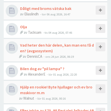
Dåligt med broms vätska bak
av
Eliaslindh
- tor 06 aug 2026, 16:47
Olja
av
Tacksam
- tis 04 aug 2026, 07:46
Vad heter den här delen, kan man ens få d
en? (avgassystem)
av
DennisCA
- ons 24 jun 2026, 06:19
Bilen dog av "pil lampa" ?
av
AlexanderE
- lör 01 aug 2026, 22:20
Hjälp en rookie! Byte hjullager och ev bro
msskivor m.m
av
Walnut
- lör 01 aug 2026, 00:16
Efter inköp av S70 -98 flertalet felkoder AB