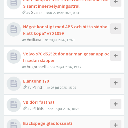
S samt innerbelysningsstrul
av
Svanis
- sön 22 mar 2026, 09:41
Något konstigt med ABS och hitta sidobal
k att köpa? v70 1999
av
Amiliana
- tis 28 jul 2026, 17:49
Volvo s70 d5252t dör när man gasar upp oc
h sedan släpper
av
hugorosell
- ons 29 jul 2026, 19:12
Elantenn s70
av
Pliind
- lör 25 jul 2026, 15:29
VB dörr fastnat
av
P165B
- ons 15 jul 2026, 18:26
Backspegelglas lossnat?