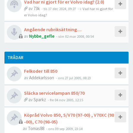
Vad har ni gjort för er Volvo idag? (2.0)
av
73k
- tis 17 dec 2024, 09:27
- i:
Vad har ni gjort för
er Volvo idag?
Angående rubriksättning....
av
Nybbe_gefle
- sön 02 mar 2008, 00:54
TRÅDAR
Felkoder till 850
av
Addekarlsson
- ons 27 jul 2005, 08:23
Släcka servicelampan 850/70
av
Sparkz
- fre 04 nov 2005, 12:15
Köpråd Volvo 850, S/V70 (97-00) , V70XC (98
-00), C70 (98-05)
av
Tomas88
- ons 09 sep 2009, 23:14