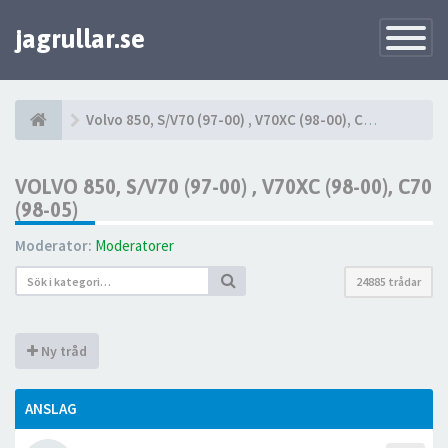
jagrullar.se
Toggle
Navigatio
Volvo 850, S/V70 (97-00) , V70XC (98-00), C70 (98-05)
VOLVO 850, S/V70 (97-00) , V70XC (98-00), C70
(98-05)
Moderator:
Moderatorer
24885 trådar
Ny tråd
ANSLAG