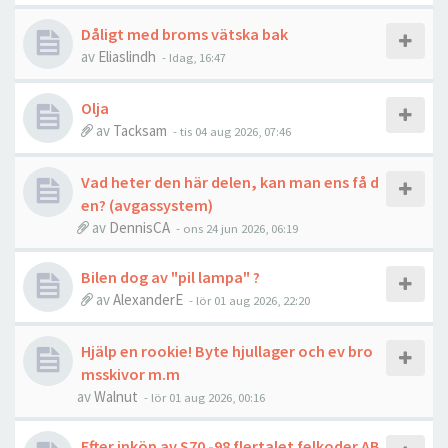
Dåligt med broms vätska bak
av
Eliaslindh
- Idag, 16:47
Olja
av
Tacksam
- tis 04 aug 2026, 07:46
Vad heter den här delen, kan man ens få d
en? (avgassystem)
av
DennisCA
- ons 24 jun 2026, 06:19
Bilen dog av "pil lampa" ?
av
AlexanderE
- lör 01 aug 2026, 22:20
Hjälp en rookie! Byte hjullager och ev bro
msskivor m.m
av
Walnut
- lör 01 aug 2026, 00:16
Efter inköp av S70 -98 flertalet felkoder AB