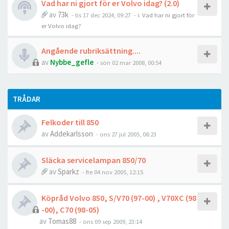
Vad har ni gjort för er Volvo idag? (2.0)
av
73k
- tis 17 dec 2024, 09:27
- i:
Vad har ni gjort för
er Volvo idag?
Angående rubriksättning....
av
Nybbe_gefle
- sön 02 mar 2008, 00:54
TRÅDAR
Felkoder till 850
av
Addekarlsson
- ons 27 jul 2005, 08:23
Släcka servicelampan 850/70
av
Sparkz
- fre 04 nov 2005, 12:15
Köpråd Volvo 850, S/V70 (97-00) , V70XC (98
-00), C70 (98-05)
av
Tomas88
- ons 09 sep 2009, 23:14