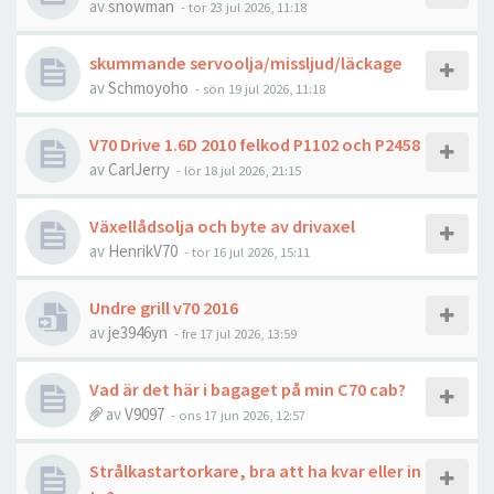
av
snowman
- tor 23 jul 2026, 11:18
skummande servoolja/missljud/läckage
av
Schmoyoho
- sön 19 jul 2026, 11:18
V70 Drive 1.6D 2010 felkod P1102 och P2458
av
CarlJerry
- lör 18 jul 2026, 21:15
Växellådsolja och byte av drivaxel
av
HenrikV70
- tor 16 jul 2026, 15:11
Undre grill v70 2016
av
je3946yn
- fre 17 jul 2026, 13:59
Vad är det här i bagaget på min C70 cab?
av
V9097
- ons 17 jun 2026, 12:57
Strålkastartorkare, bra att ha kvar eller in