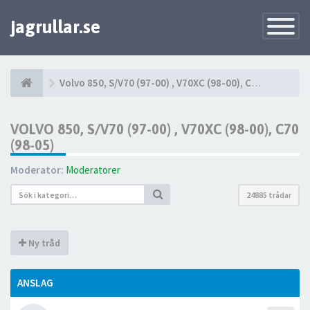
jagrullar.se
Toggle
Navigatio
Volvo 850, S/V70 (97-00) , V70XC (98-00), C70 (98-05)
VOLVO 850, S/V70 (97-00) , V70XC (98-00), C70
(98-05)
Moderator:
Moderatorer
24885 trådar
Ny tråd
ANSLAG