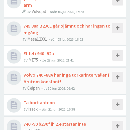
arm
av
Volvopd
- mån 06 jul 2026, 17:20
745 88a B230E går ojämnt och har ingen to
mgång
av
Mesa12331
- sön 05 jul 2026, 18:22
El-fel i 940 -92a
av
ME75
- lör 27 jun 2026, 21:41
Volvo 740 -88A har inga torkarintervaller f
örutom konstant!
av
Celpan
- tis 30 jun 2026, 08:42
Ta bort antenn
av
issek
- sön 21 jun 2026, 16:38
740 -90 b230f lh 2.4 startar inte