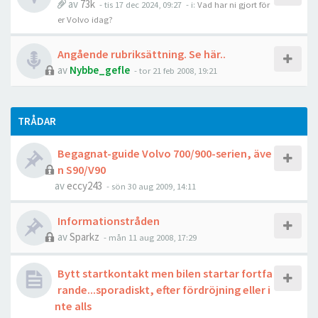
av
73k
- tis 17 dec 2024, 09:27
- i:
Vad har ni gjort för
er Volvo idag?
Angående rubriksättning. Se här..
av
Nybbe_gefle
- tor 21 feb 2008, 19:21
TRÅDAR
Begagnat-guide Volvo 700/900-serien, äve
n S90/V90
av
eccy243
- sön 30 aug 2009, 14:11
Informationstråden
av
Sparkz
- mån 11 aug 2008, 17:29
Bytt startkontakt men bilen startar fortfa
rande...sporadiskt, efter fördröjning eller i
nte alls