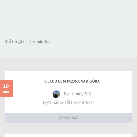
Återgå till forumindex
FELKOD ECM P023600 VAD GÖRA
10
aug
- By TommyP86
Bytt båda? Fått en defekt?
VISA INLÄGG