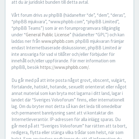
att du är juridiskt bunden till detta avtal.
Vårt forum drivs av phpBB (hädanefter “de”, “dem”, “deras”,
“phpBB mjukvara”, “www.phpbb.com”, “phpBB Limited”,
“phpBB Teams”) som är en forumprogramvara tillgänglig
under “
General Public License
” (hädanefter “GPL”) och kan
laddas ner från
www.phpbb.com
. phpBB mjukvaran främjar
endast Internetbaserade diskussioner, phpBB Limited är
inte ansvariga för vad vi tillåter och/eller förbjuder för
innehåll och/eller uppförande. För mer information om
phpBB, besök
https://www.phpbb.com/
.
Du går med på att inte posta något grovt, obscent, vulgärt,
förtalande, hatiskt, hotande, sexuellt orienterat eller något
annat material som kan bryta mot lagarna i ditt land, lagar i
landet där “Sveriges Volvoforum” finns, eller internationell
lag. Om du bryter mot detta så kan det leda till omedelbar
och permanent bannlysning samt att vi kontaktar din
Internetleverantör. IP-adressen för alla inlägg sparas. Du
går med på att “Sveriges Volvoforum” har rätten att ta bort,
redigera, flytta eller stänga vilka trådar som helst, när som
helst. Som användare godkänner du att all information du