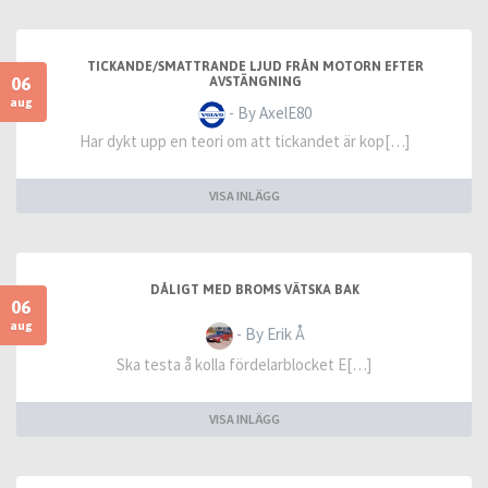
TICKANDE/SMATTRANDE LJUD FRÅN MOTORN EFTER
06
AVSTÄNGNING
aug
- By AxelE80
Har dykt upp en teori om att tickandet är kop[…]
VISA INLÄGG
DÅLIGT MED BROMS VÄTSKA BAK
06
aug
- By Erik Å
Ska testa å kolla fördelarblocket E[…]
VISA INLÄGG