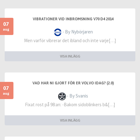
VIBRATIONER VID INBROMSNING V70 D4 2014
07
aug
- By Nybörjaren
Men varför vibrerar det ibland och inte varje[…]
VISA INLÄGG
VAD HAR NI GJORT FÖR ER VOLVO IDAG? (2.0)
07
aug
- By Svanis
Fixat rost på 98:an: -Bakom sidoblinkers b&[…]
VISA INLÄGG