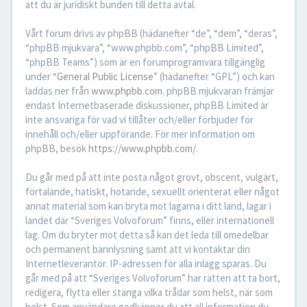
att du är juridiskt bunden till detta avtal.
Vårt forum drivs av phpBB (hädanefter “de”, “dem”, “deras”,
“phpBB mjukvara”, “www.phpbb.com”, “phpBB Limited”,
“phpBB Teams”) som är en forumprogramvara tillgänglig
under “
General Public License
” (hädanefter “GPL”) och kan
laddas ner från
www.phpbb.com
. phpBB mjukvaran främjar
endast Internetbaserade diskussioner, phpBB Limited är
inte ansvariga för vad vi tillåter och/eller förbjuder för
innehåll och/eller uppförande. För mer information om
phpBB, besök
https://www.phpbb.com/
.
Du går med på att inte posta något grovt, obscent, vulgärt,
förtalande, hatiskt, hotande, sexuellt orienterat eller något
annat material som kan bryta mot lagarna i ditt land, lagar i
landet där “Sveriges Volvoforum” finns, eller internationell
lag. Om du bryter mot detta så kan det leda till omedelbar
och permanent bannlysning samt att vi kontaktar din
Internetleverantör. IP-adressen för alla inlägg sparas. Du
går med på att “Sveriges Volvoforum” har rätten att ta bort,
redigera, flytta eller stänga vilka trådar som helst, när som
helst. Som användare godkänner du att all information du