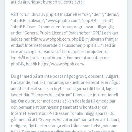
att du är juridiskt bunden till detta avtal.
Vårt forum drivs av phpBB (hädanefter “de”, “dem”, “deras”,
“phpBB mjukvara”, “www.phpbb.com”, “phpBB Limited”,
“phpBB Teams”) som är en forumprogramvara tillgänglig
under “
General Public License
” (hädanefter “GPL”) och kan
laddas ner från
www.phpbb.com
. phpBB mjukvaran främjar
endast Internetbaserade diskussioner, phpBB Limited är
inte ansvariga för vad vi tillåter och/eller förbjuder för
innehåll och/eller uppförande. För mer information om
phpBB, besök
https://www.phpbb.com/
.
Du går med på att inte posta något grovt, obscent, vulgärt,
förtalande, hatiskt, hotande, sexuellt orienterat eller något
annat material som kan bryta mot lagarna i ditt land, lagar i
landet där “Sveriges Volvoforum” finns, eller internationell
lag. Om du bryter mot detta så kan det leda till omedelbar
och permanent bannlysning samt att vi kontaktar din
Internetleverantör. IP-adressen för alla inlägg sparas. Du
går med på att “Sveriges Volvoforum” har rätten att ta bort,
redigera, flytta eller stänga vilka trådar som helst, när som
helst. Som användare godkänner du att all information du