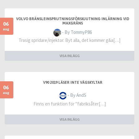
VOLVO BRÄNSLEINSPRUTNINGSFÖRSKJUTNING INLÄRNING VID
06
MAXGRÄNS
aug
- By TommyP86
Trasig spridare/injektor. Byt alla, det kommer g&a[…]
VISA INLÄGG
V90 2019 LÄSER INTE VÄGSKYLTAR
06
aug
- By AndS
Finns en funktion för "fabriksåter[…]
VISA INLÄGG