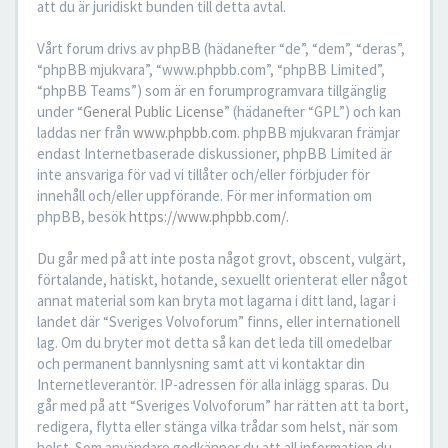
att du är juridiskt bunden till detta avtal.
Vårt forum drivs av phpBB (hädanefter “de”, “dem”, “deras”,
“phpBB mjukvara”, “www.phpbb.com”, “phpBB Limited”,
“phpBB Teams”) som är en forumprogramvara tillgänglig
under “
General Public License
” (hädanefter “GPL”) och kan
laddas ner från
www.phpbb.com
. phpBB mjukvaran främjar
endast Internetbaserade diskussioner, phpBB Limited är
inte ansvariga för vad vi tillåter och/eller förbjuder för
innehåll och/eller uppförande. För mer information om
phpBB, besök
https://www.phpbb.com/
.
Du går med på att inte posta något grovt, obscent, vulgärt,
förtalande, hatiskt, hotande, sexuellt orienterat eller något
annat material som kan bryta mot lagarna i ditt land, lagar i
landet där “Sveriges Volvoforum” finns, eller internationell
lag. Om du bryter mot detta så kan det leda till omedelbar
och permanent bannlysning samt att vi kontaktar din
Internetleverantör. IP-adressen för alla inlägg sparas. Du
går med på att “Sveriges Volvoforum” har rätten att ta bort,
redigera, flytta eller stänga vilka trådar som helst, när som
helst. Som användare godkänner du att all information du