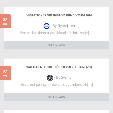
VIBRATIONER VID INBROMSNING V70 D4 2014
07
aug
- By Nybörjaren
Men varför vibrerar det ibland och inte varje[…]
VISA INLÄGG
VAD HAR NI GJORT FÖR ER VOLVO IDAG? (2.0)
07
aug
- By Svanis
Fixat rost på 98:an: -Bakom sidoblinkers b&[…]
VISA INLÄGG