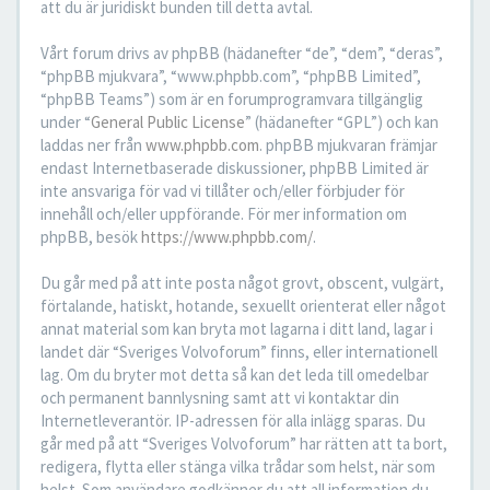
att du är juridiskt bunden till detta avtal.
Vårt forum drivs av phpBB (hädanefter “de”, “dem”, “deras”,
“phpBB mjukvara”, “www.phpbb.com”, “phpBB Limited”,
“phpBB Teams”) som är en forumprogramvara tillgänglig
under “
General Public License
” (hädanefter “GPL”) och kan
laddas ner från
www.phpbb.com
. phpBB mjukvaran främjar
endast Internetbaserade diskussioner, phpBB Limited är
inte ansvariga för vad vi tillåter och/eller förbjuder för
innehåll och/eller uppförande. För mer information om
phpBB, besök
https://www.phpbb.com/
.
Du går med på att inte posta något grovt, obscent, vulgärt,
förtalande, hatiskt, hotande, sexuellt orienterat eller något
annat material som kan bryta mot lagarna i ditt land, lagar i
landet där “Sveriges Volvoforum” finns, eller internationell
lag. Om du bryter mot detta så kan det leda till omedelbar
och permanent bannlysning samt att vi kontaktar din
Internetleverantör. IP-adressen för alla inlägg sparas. Du
går med på att “Sveriges Volvoforum” har rätten att ta bort,
redigera, flytta eller stänga vilka trådar som helst, när som
helst. Som användare godkänner du att all information du