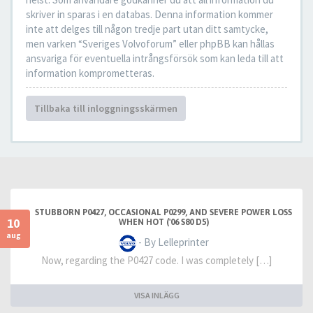
skriver in sparas i en databas. Denna information kommer
inte att delges till någon tredje part utan ditt samtycke,
men varken “Sveriges Volvoforum” eller phpBB kan hållas
ansvariga för eventuella intrångsförsök som kan leda till att
information komprometteras.
Tillbaka till inloggningsskärmen
STUBBORN P0427, OCCASIONAL P0299, AND SEVERE POWER LOSS
10
WHEN HOT ('06 S80 D5)
aug
- By Lelleprinter
Now, regarding the P0427 code. I was completely […]
VISA INLÄGG