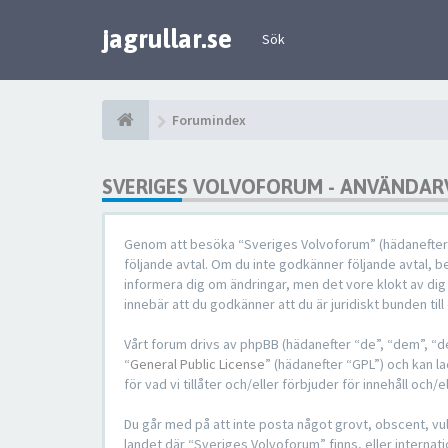
jagrullar.se
Sök
Forumindex
SVERIGES VOLVOFORUM - ANVÄNDAR
Genom att besöka “Sveriges Volvoforum” (hädanefter “vi
följande avtal. Om du inte godkänner följande avtal, be
informera dig om ändringar, men det vore klokt av di
innebär att du godkänner att du är juridiskt bunden till 
Vårt forum drivs av phpBB (hädanefter “de”, “dem”, 
“
General Public License
” (hädanefter “GPL”) och kan l
för vad vi tillåter och/eller förbjuder för innehåll o
Du går med på att inte posta något grovt, obscent, vulg
landet där “Sveriges Volvoforum” finns, eller internat