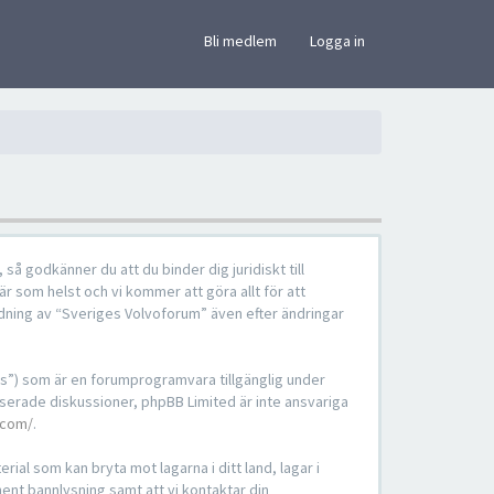
×
Bli medlem
Logga in
å godkänner du att du binder dig juridiskt till
är som helst och vi kommer att göra allt för att
dning av “Sveriges Volvoforum” även efter ändringar
s”) som är en forumprogramvara tillgänglig under
serade diskussioner, phpBB Limited är inte ansvariga
.com/
.
ial som kan bryta mot lagarna i ditt land, lagar i
nent bannlysning samt att vi kontaktar din