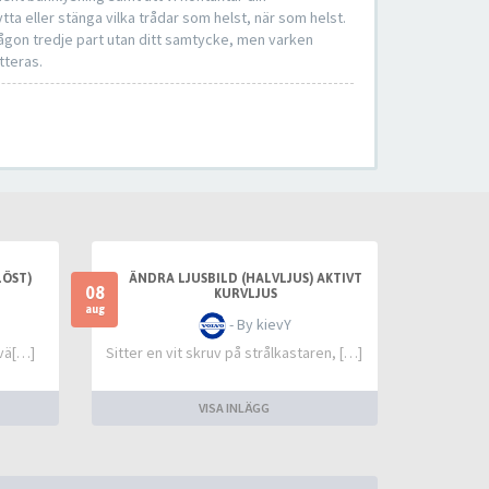
tta eller stänga vilka trådar som helst, när som helst.
någon tredje part utan ditt samtycke, men varken
tteras.
LÖST)
ÄNDRA LJUSBILD (HALVLJUS) AKTIVT
08
KURVLJUS
aug
- By kievY
evä[…]
Sitter en vit skruv på strålkastaren, […]
VISA INLÄGG