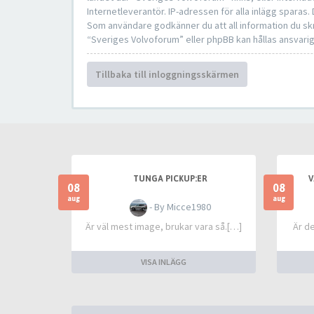
Internetleverantör. IP-adressen för alla inlägg sparas.
Som användare godkänner du att all information du skr
“Sveriges Volvoforum” eller phpBB kan hållas ansvarig
Tillbaka till inloggningsskärmen
TUNGA PICKUP:ER
V
08
08
aug
aug
- By Micce1980
Är väl mest image, brukar vara så.[…]
Är d
VISA INLÄGG