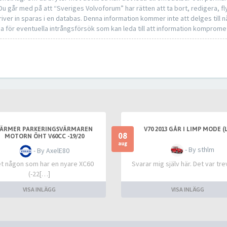
 Du går med på att “Sveriges Volvoforum” har rätten att ta bort, redigera, fly
iver in sparas i en databas. Denna information kommer inte att delges till 
a för eventuella intrångsförsök som kan leda till att information komprome
ÄRMER PARKERINGSVÄRMAREN
V70 2013 GÅR I LIMP MODE (
08
MOTORN ÖHT V60CC -19/20
aug
- By sthlm
- By AxelE80
et någon som har en nyare XC60
Svarar mig själv här. Det var tr
(-22[…]
VISA INLÄGG
VISA INLÄGG