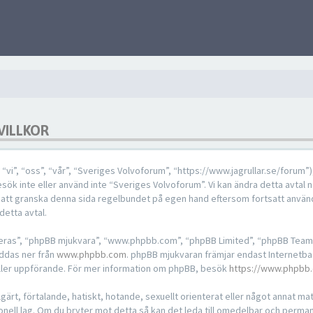
VILLKOR
”, “oss”, “vår”, “Sveriges Volvoforum”, “https://www.jagrullar.se/forum”), s
sök inte eller använd inte “Sveriges Volvoforum”. Vi kan ändra detta avtal n
g att granska denna sida regelbundet på egen hand eftersom fortsatt använ
detta avtal.
“deras”, “phpBB mjukvara”, “www.phpbb.com”, “phpBB Limited”, “phpBB Team
addas ner från
www.phpbb.com
. phpBB mjukvaran främjar endast Internetba
ch/eller uppförande. För mer information om phpBB, besök
https://www.phpbb
ärt, förtalande, hatiskt, hotande, sexuellt orienterat eller något annat mater
ionell lag. Om du bryter mot detta så kan det leda till omedelbar och perma