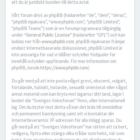
att du är juridiskt bunden till detta avtal.
Vårt forum drivs av phpBB (hädanefter “de”, “dem”, “deras”,
“phpBB mjukvara”, “www.phpbb.com”, “phpBB Limited”,
“phpBB Teams”) som är en forumprogramvara tillgänglig
under “
General Public License
” (hädanefter “GPL”) och kan
laddas ner från
www.phpbb.com
. phpBB mjukvaran främjar
endast Internetbaserade diskussioner, phpBB Limited är
inte ansvariga för vad vi tillåter och/eller förbjuder för
innehåll och/eller uppförande. För mer information om
phpBB, besök
https://www.phpbb.com/
.
Du går med på att inte posta något grovt, obscent, vulgärt,
förtalande, hatiskt, hotande, sexuellt orienterat eller något
annat material som kan bryta mot lagarna i ditt land, lagar i
landet där “Sveriges Volvoforum” finns, eller internationell
lag. Om du bryter mot detta så kan det leda till omedelbar
och permanent bannlysning samt att vi kontaktar din
Internetleverantör. IP-adressen för alla inlägg sparas. Du
går med på att “Sveriges Volvoforum” har rätten att ta bort,
redigera, flytta eller stänga vilka trådar som helst, när som
helst. Som användare godkänner du att all information du