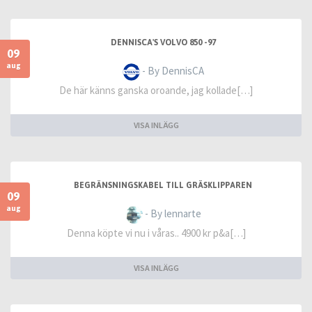
DENNISCA'S VOLVO 850 -97
09
aug
- By DennisCA
De här känns ganska oroande, jag kollade[…]
VISA INLÄGG
BEGRÄNSNINGSKABEL TILL GRÄSKLIPPAREN
09
aug
- By lennarte
Denna köpte vi nu i våras.. 4900 kr p&a[…]
VISA INLÄGG