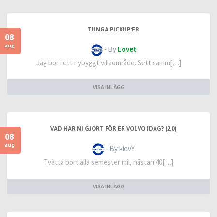
TUNGA PICKUP:ER
08
aug
- By
Lövet
Jag bor i ett nybyggt villaområde. Sett samm[…]
VISA INLÄGG
VAD HAR NI GJORT FÖR ER VOLVO IDAG? (2.0)
08
aug
- By kievY
Tvätta bort alla semester mil, nästan 40[…]
VISA INLÄGG