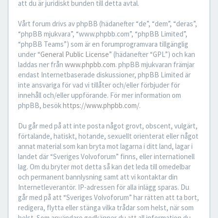
att du är juridiskt bunden till detta avtal.
Vårt forum drivs av phpBB (hädanefter “de”, “dem”, “deras”,
“phpBB mjukvara”, “www.phpbb.com”, “phpBB Limited”,
“phpBB Teams”) som är en forumprogramvara tillgänglig
under “
General Public License
” (hädanefter “GPL”) och kan
laddas ner från
www.phpbb.com
. phpBB mjukvaran främjar
endast Internetbaserade diskussioner, phpBB Limited är
inte ansvariga för vad vi tillåter och/eller förbjuder för
innehåll och/eller uppförande. För mer information om
phpBB, besök
https://www.phpbb.com/
.
Du går med på att inte posta något grovt, obscent, vulgärt,
förtalande, hatiskt, hotande, sexuellt orienterat eller något
annat material som kan bryta mot lagarna i ditt land, lagar i
landet där “Sveriges Volvoforum” finns, eller internationell
lag. Om du bryter mot detta så kan det leda till omedelbar
och permanent bannlysning samt att vi kontaktar din
Internetleverantör. IP-adressen för alla inlägg sparas. Du
går med på att “Sveriges Volvoforum” har rätten att ta bort,
redigera, flytta eller stänga vilka trådar som helst, när som
helst. Som användare godkänner du att all information du