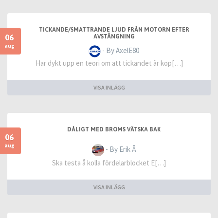
TICKANDE/SMATTRANDE LJUD FRÅN MOTORN EFTER
06
AVSTÄNGNING
aug
- By AxelE80
Har dykt upp en teori om att tickandet är kop[…]
VISA INLÄGG
DÅLIGT MED BROMS VÄTSKA BAK
06
aug
- By Erik Å
Ska testa å kolla fördelarblocket E[…]
VISA INLÄGG