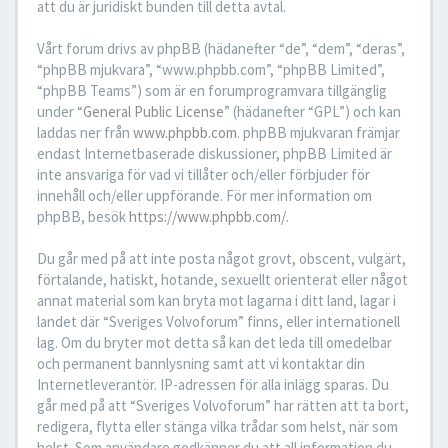
att du är juridiskt bunden till detta avtal.
Vårt forum drivs av phpBB (hädanefter “de”, “dem”, “deras”,
“phpBB mjukvara”, “www.phpbb.com”, “phpBB Limited”,
“phpBB Teams”) som är en forumprogramvara tillgänglig
under “
General Public License
” (hädanefter “GPL”) och kan
laddas ner från
www.phpbb.com
. phpBB mjukvaran främjar
endast Internetbaserade diskussioner, phpBB Limited är
inte ansvariga för vad vi tillåter och/eller förbjuder för
innehåll och/eller uppförande. För mer information om
phpBB, besök
https://www.phpbb.com/
.
Du går med på att inte posta något grovt, obscent, vulgärt,
förtalande, hatiskt, hotande, sexuellt orienterat eller något
annat material som kan bryta mot lagarna i ditt land, lagar i
landet där “Sveriges Volvoforum” finns, eller internationell
lag. Om du bryter mot detta så kan det leda till omedelbar
och permanent bannlysning samt att vi kontaktar din
Internetleverantör. IP-adressen för alla inlägg sparas. Du
går med på att “Sveriges Volvoforum” har rätten att ta bort,
redigera, flytta eller stänga vilka trådar som helst, när som
helst. Som användare godkänner du att all information du