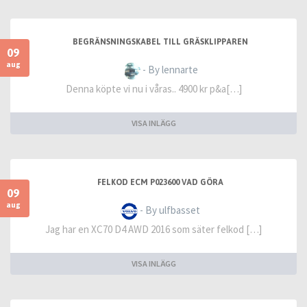
BEGRÄNSNINGSKABEL TILL GRÄSKLIPPAREN
09
aug
- By lennarte
Denna köpte vi nu i våras.. 4900 kr p&a[…]
VISA INLÄGG
FELKOD ECM P023600 VAD GÖRA
09
aug
- By ulfbasset
Jag har en XC70 D4 AWD 2016 som säter felkod […]
VISA INLÄGG