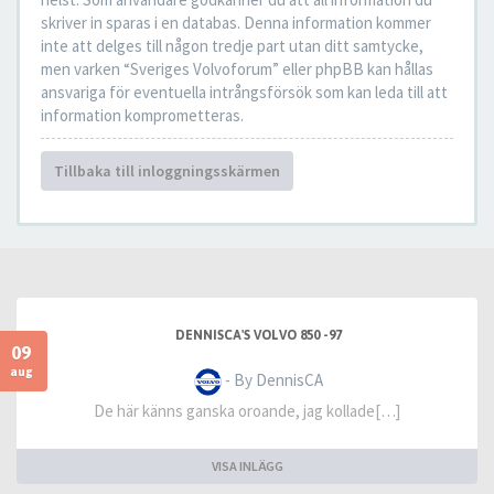
skriver in sparas i en databas. Denna information kommer
inte att delges till någon tredje part utan ditt samtycke,
men varken “Sveriges Volvoforum” eller phpBB kan hållas
ansvariga för eventuella intrångsförsök som kan leda till att
information komprometteras.
Tillbaka till inloggningsskärmen
DENNISCA'S VOLVO 850 -97
09
aug
- By DennisCA
De här känns ganska oroande, jag kollade[…]
VISA INLÄGG