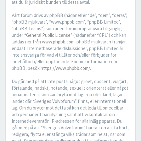
att du är juridiskt bunden till detta avtal.
Vårt forum drivs av phpBB (hädanefter “de”, “dem”, “deras”,
“phpBB mjukvara”, “www.phpbb.com”, “phpBB Limited”,
“phpBB Teams”) som är en forumprogramvara tillgänglig
under “
General Public License
” (hädanefter “GPL”) och kan
laddas ner från
www.phpbb.com
. phpBB mjukvaran främjar
endast Internetbaserade diskussioner, phpBB Limited är
inte ansvariga för vad vi tillåter och/eller förbjuder för
innehåll och/eller uppförande. För mer information om
phpBB, besök
https://www.phpbb.com/
.
Du går med på att inte posta något grovt, obscent, vulgärt,
förtalande, hatiskt, hotande, sexuellt orienterat eller något
annat material som kan bryta mot lagarna i ditt land, lagar i
landet där “Sveriges Volvoforum” finns, eller internationell
lag. Om du bryter mot detta så kan det leda till omedelbar
och permanent bannlysning samt att vi kontaktar din
Internetleverantör. IP-adressen för alla inlägg sparas. Du
går med på att “Sveriges Volvoforum” har rätten att ta bort,
redigera, flytta eller stänga vilka trådar som helst, när som
helst. Som användare godkänner du att all information du