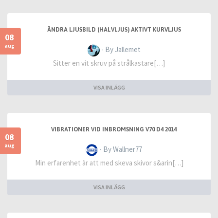
ÄNDRA LJUSBILD (HALVLJUS) AKTIVT KURVLJUS
08
aug
- By Jallemet
Sitter en vit skruv på strålkastare[…]
VISA INLÄGG
VIBRATIONER VID INBROMSNING V70 D4 2014
08
aug
- By Wallner77
Min erfarenhet är att med skeva skivor s&arin[…]
VISA INLÄGG