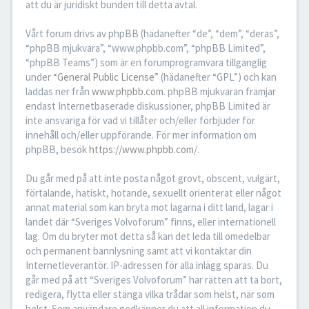
att du är juridiskt bunden till detta avtal.
Vårt forum drivs av phpBB (hädanefter “de”, “dem”, “deras”,
“phpBB mjukvara”, “www.phpbb.com”, “phpBB Limited”,
“phpBB Teams”) som är en forumprogramvara tillgänglig
under “
General Public License
” (hädanefter “GPL”) och kan
laddas ner från
www.phpbb.com
. phpBB mjukvaran främjar
endast Internetbaserade diskussioner, phpBB Limited är
inte ansvariga för vad vi tillåter och/eller förbjuder för
innehåll och/eller uppförande. För mer information om
phpBB, besök
https://www.phpbb.com/
.
Du går med på att inte posta något grovt, obscent, vulgärt,
förtalande, hatiskt, hotande, sexuellt orienterat eller något
annat material som kan bryta mot lagarna i ditt land, lagar i
landet där “Sveriges Volvoforum” finns, eller internationell
lag. Om du bryter mot detta så kan det leda till omedelbar
och permanent bannlysning samt att vi kontaktar din
Internetleverantör. IP-adressen för alla inlägg sparas. Du
går med på att “Sveriges Volvoforum” har rätten att ta bort,
redigera, flytta eller stänga vilka trådar som helst, när som
helst. Som användare godkänner du att all information du