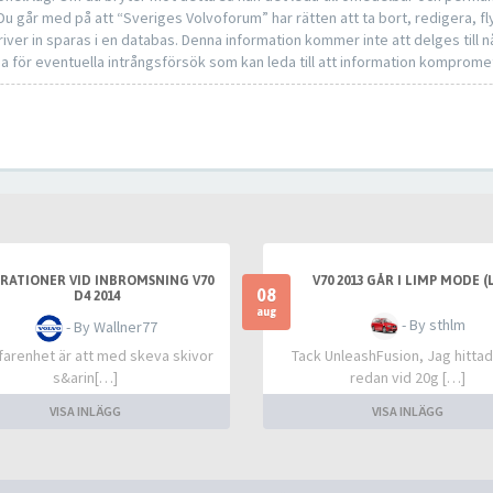
 Du går med på att “Sveriges Volvoforum” har rätten att ta bort, redigera, fly
iver in sparas i en databas. Denna information kommer inte att delges till 
a för eventuella intrångsförsök som kan leda till att information komprome
BRATIONER VID INBROMSNING V70
V70 2013 GÅR I LIMP MODE (
08
D4 2014
aug
- By sthlm
- By Wallner77
farenhet är att med skeva skivor
Tack UnleashFusion, Jag hittad
s&arin[…]
redan vid 20g […]
VISA INLÄGG
VISA INLÄGG