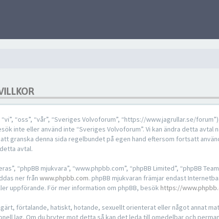
VILLKOR
”, “oss”, “vår”, “Sveriges Volvoforum”, “https://www.jagrullar.se/forum”), s
sök inte eller använd inte “Sveriges Volvoforum”. Vi kan ändra detta avtal n
g att granska denna sida regelbundet på egen hand eftersom fortsatt använ
detta avtal.
“deras”, “phpBB mjukvara”, “www.phpbb.com”, “phpBB Limited”, “phpBB Team
addas ner från
www.phpbb.com
. phpBB mjukvaran främjar endast Internetba
ch/eller uppförande. För mer information om phpBB, besök
https://www.phpbb
ärt, förtalande, hatiskt, hotande, sexuellt orienterat eller något annat mater
ionell lag. Om du bryter mot detta så kan det leda till omedelbar och perma