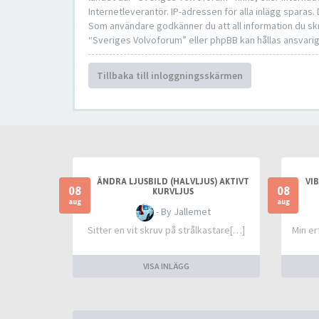
Internetleverantör. IP-adressen för alla inlägg sparas.
Som användare godkänner du att all information du skr
“Sveriges Volvoforum” eller phpBB kan hållas ansvarig
Tillbaka till inloggningsskärmen
ÄNDRA LJUSBILD (HALVLJUS) AKTIVT
VI
08
08
KURVLJUS
aug
aug
- By Jallemet
Sitter en vit skruv på strålkastare[…]
Min er
VISA INLÄGG