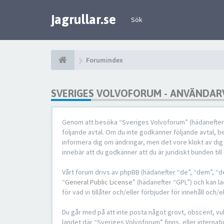
jagrullar.se
Sök
Forumindex
SVERIGES VOLVOFORUM - ANVÄNDAR
Genom att besöka “Sveriges Volvoforum” (hädanefter “vi
följande avtal. Om du inte godkänner följande avtal, be
informera dig om ändringar, men det vore klokt av di
innebär att du godkänner att du är juridiskt bunden till 
Vårt forum drivs av phpBB (hädanefter “de”, “dem”, 
“
General Public License
” (hädanefter “GPL”) och kan l
för vad vi tillåter och/eller förbjuder för innehåll o
Du går med på att inte posta något grovt, obscent, vulg
landet där “Sveriges Volvoforum” finns, eller internat