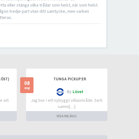
tta eller stänga vilka trådar som helst, när som helst.
någon tredje part utan ditt samtycke, men varken
tteras.
LÖST)
TUNGA PICKUP:ER
08
aug
- By
Lövet
e att
Jag bor i ett nybyggt villaområde. Sett
samm[…]
VISA INLÄGG