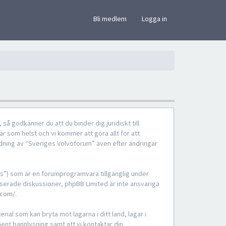
×
Bli medlem
Logga in
å godkänner du att du binder dig juridiskt till
är som helst och vi kommer att göra allt för att
dning av “Sveriges Volvoforum” även efter ändringar
s”) som är en forumprogramvara tillgänglig under
serade diskussioner, phpBB Limited är inte ansvariga
.com/
.
ial som kan bryta mot lagarna i ditt land, lagar i
nent bannlysning samt att vi kontaktar din