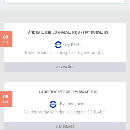
ÄNDRA LJUSBILD (HALVLJUS) AKTIVT KURVLJUS
09
aug
- By KalleJ
Brukade vara 6mm hex på äldre generatio[…]
VISA INLÄGG
LADDTRYCKSPROBLEM B5244T C70
08
aug
- By Jonnybcool
Nej den laddar som den ska original 0,3-0,4 bar.
VISA INLÄGG