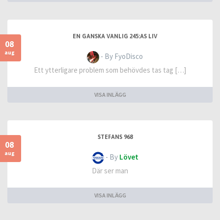
EN GANSKA VANLIG 245:AS LIV
08
aug
- By FyoDisco
Ett ytterligare problem som behövdes tas tag […]
VISA INLÄGG
STEFANS 968
08
aug
- By
Lövet
Där ser man
VISA INLÄGG