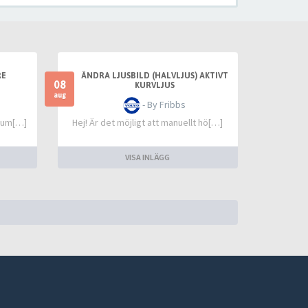
RE
ÄNDRA LJUSBILD (HALVLJUS) AKTIVT
08
KURVLJUS
aug
- By Fribbs
&aum[…]
Hej! Är det möjligt att manuellt hö[…]
VISA INLÄGG