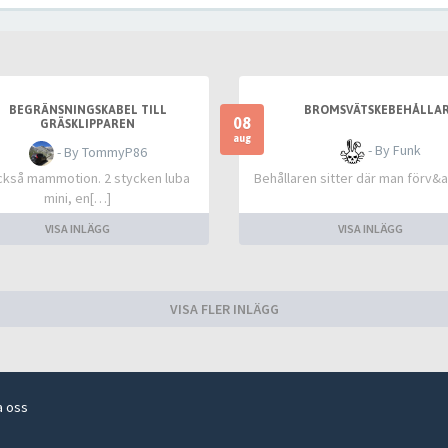
BEGRÄNSNINGSKABEL TILL
BROMSVÄTSKEBEHÅLLA
08
GRÄSKLIPPAREN
aug
- By Funk
- By TommyP86
ckså mammotion. 2 stycken luba
Behållaren sitter där man förv
mini, en[…]
VISA INLÄGG
VISA INLÄGG
VISA FLER INLÄGG
a oss