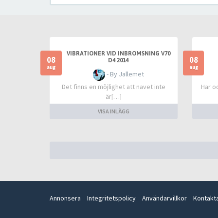
VIBRATIONER VID INBROMSNING V70
08
08
D4 2014
aug
aug
- By Jallemet
Det finns en möjlighet att navet inte
Har o
är[…]
VISA INLÄGG
Annonsera
Integritetspolicy
Användarvillkor
Kontakt