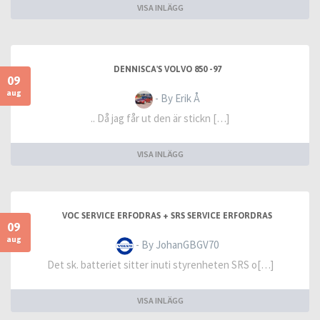
VISA INLÄGG
DENNISCA'S VOLVO 850 -97
09
aug
- By Erik Å
.. Då jag får ut den är stickn […]
VISA INLÄGG
VOC SERVICE ERFODRAS + SRS SERVICE ERFORDRAS
09
aug
- By JohanGBGV70
Det sk. batteriet sitter inuti styrenheten SRS o[…]
VISA INLÄGG