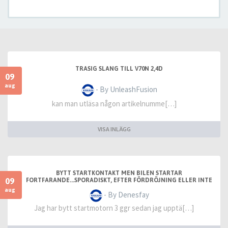
TRASIG SLANG TILL V70N 2,4D
09
aug
- By UnleashFusion
kan man utläsa någon artikelnumme[…]
VISA INLÄGG
BYTT STARTKONTAKT MEN BILEN STARTAR
09
FORTFARANDE...SPORADISKT, EFTER FÖRDRÖJNING ELLER INTE
ALLS
aug
- By Denesfay
Jag har bytt startmotorn 3 ggr sedan jag upptä[…]